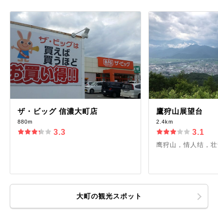
ザ・ビッグ 信濃大町店
鷹狩山展望台
880m
2.4km
3.3
3.1
鹰狩山，情人结，壮
大町の観光スポット