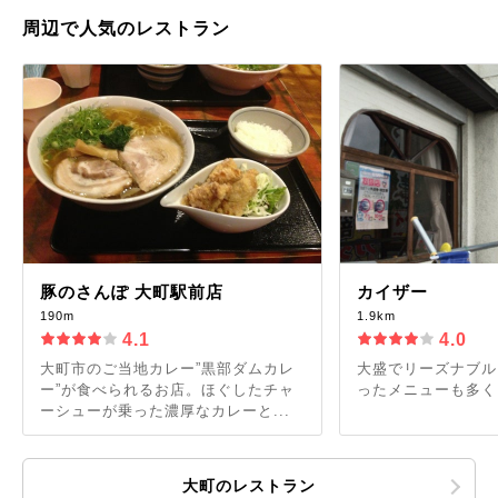
周辺で人気のレストラン
豚のさんぽ 大町駅前店
カイザー
190m
1.9km
4.1
4.0
大町市のご当地カレー”黒部ダムカレ
大盛でリーズナブル
ー”が食べられるお店。ほぐしたチャ
ったメニューも多く
ーシューが乗った濃厚なカレーと...
大町のレストラン