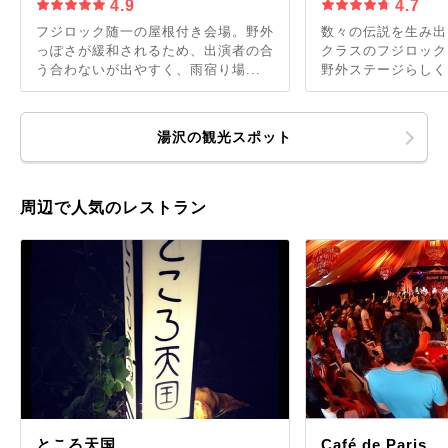
4.9
4.7
フジロック随一の屋根付き会場。野外
数々の伝説を生み出
っぽさが緩和されるため、出演者の合
クラスのフジロック
う合わないが出やすく、雨宿り場...
野外ステージらしく、
湯沢の観光スポット
周辺で人気のレストラン
ところ天国
Café de Paris