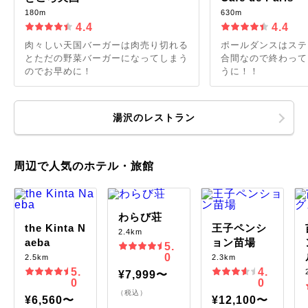
180m
630m
4.4
4.4
肉々しい天国バーガーは肉売り切れる
ポールダンスはステ
とただの野菜バーガーになってしまう
合間なので終わって
のでお早めに！
うに！！
湯沢のレストラン
周辺で人気のホテル・旅館
わらび荘
the Kinta N
王子ペンシ
2.4km
aeba
ョン苗場
5.
0
2.5km
2.3km
5.
4.
¥7,999〜
0
0
（税込）
¥6,560〜
¥12,100〜