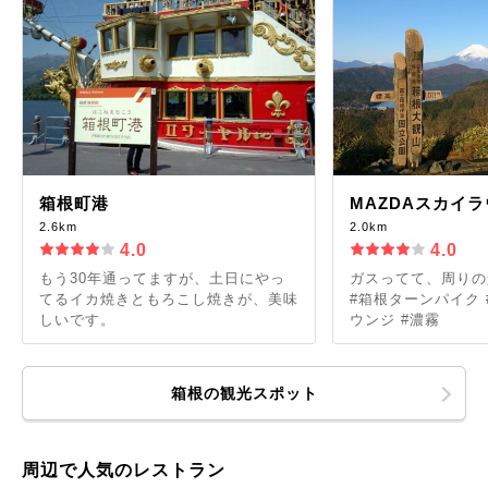
箱根町港
MAZDAスカイ
2.6km
2.0km
4.0
4.0
もう30年通ってますが、土日にやっ
ガスってて、周りの景観
てるイカ焼きともろこし焼きが、美味
#箱根ターンパイク 
しいです。
ウンジ #濃霧
箱根の観光スポット
周辺で人気のレストラン