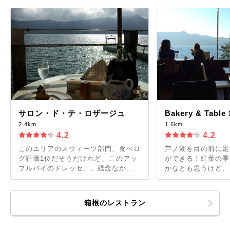
サロン・ド・テ・ロザージュ
Bakery & Tabl
2.4km
1.6km
4.2
4.2
このエリアのスウィーツ部門、食べロ
芦ノ湖を目の前に足
グ評価1位だそうだけれど、このアッ
ができる！紅葉の季
プルパイのドレッセ。。残念なか...
かなとも思うけど、ま
箱根のレストラン