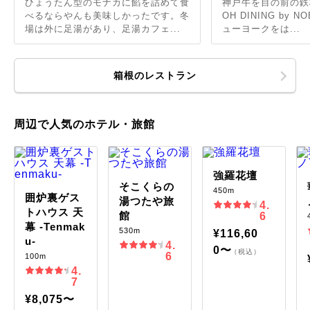
ひょうたん型のモナカに餡を詰めて食
神戸牛を目の前の鉄
べるならやんも美味しかったです。冬
OH DINING by 
場は外に足湯があり、足湯カフェ...
ューヨークをは...
箱根のレストラン
周辺で人気のホテル・旅館
強羅花壇
そこくらの
450m
囲炉裏ゲス
湯つたや旅
4.
トハウス 天
館
6
幕 -Tenmak
530m
¥116,60
u-
4.
0〜
（税込）
6
100m
4.
7
¥8,075〜