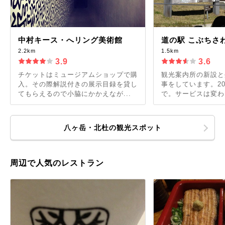
中村キース・へリング美術館
道の駅 こぶちさ
2.2km
1.5km
3.9
3.6
チケットはミュージアムショップで購
観光案内所の新設と
入。その際解説付きの展示目録を貸し
事をしています。20
てもらえるので小脇にかかえなが...
で。サービスは変わら
八ヶ岳・北杜の観光スポット
周辺で人気のレストラン