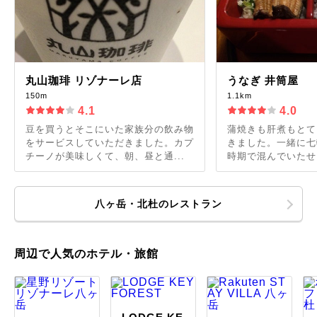
丸山珈琲 リゾナーレ店
うなぎ 井筒屋
150m
1.1km
4.1
4.0
豆を買うとそこにいた家族分の飲み物
蒲焼きも肝煮もとて
をサービスしていただきました。カプ
きました。一緒に七
チーノが美味しくて、朝、昼と通...
時期で混んでいたせい
八ヶ岳・北杜のレストラン
周辺で人気のホテル・旅館