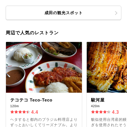
成田の観光スポット
周辺で人気のレストラン
テコテコ Teco-Teco
駿河屋
120m
420m
4.4
4.3
ヘタすると都内のブラジル料理店より
貌似使用台湾産的鰻
ずっとおいしくてリーズナブル。より
ぎを使用されたそう