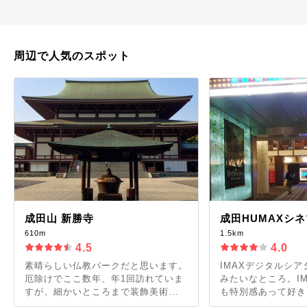
周辺で人気のスポット
成田山 新勝寺
成田HUMAXシ
610m
1.5km
4.5
4.0
素晴らしい仏教パークだと思います。
IMAXデジタルシ
厄除けでここ数年、年1回訪れていま
みたいなところ。I
すが、細かいところまで装飾美術...
も特別感あって好き