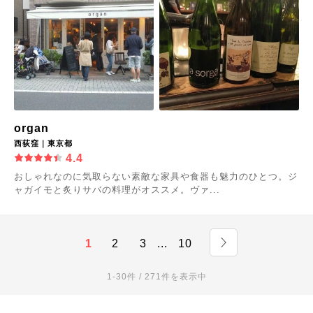
organ
西荻窪｜東京都
4.4
おしゃれなのに気取らない素敵な家具や食器も魅力のひとつ。ジ
ャガイモと炙りサバの料理がオススメ。ヴァ...
1
2
3
...
10
1-30件 / 271件を表示中