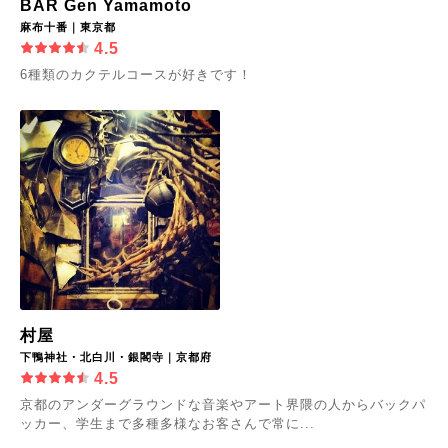
BAR Gen Yamamoto
麻布十番｜東京都
4.5
6種類のカクテルコースが好きです！
村屋
下鴨神社・北白川・銀閣寺｜京都府
4.5
京都のアンダーグラウンドな音楽やアート界隈の人からバックパ
ッカー、学生まで多種多様なお客さんで常に...