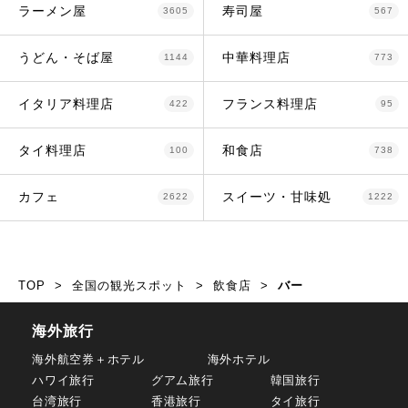
ラーメン屋
寿司屋
3605
567
うどん・そば屋
中華料理店
1144
773
イタリア料理店
フランス料理店
422
95
タイ料理店
和食店
100
738
カフェ
スイーツ・甘味処
2622
1222
TOP
全国の観光スポット
飲食店
バー
海外旅行
海外航空券＋ホテル
海外ホテル
ハワイ旅行
グアム旅行
韓国旅行
台湾旅行
香港旅行
タイ旅行