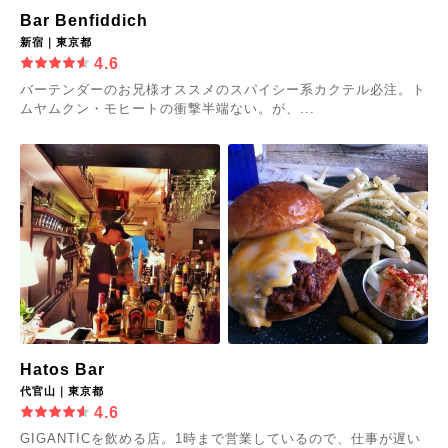
Bar Benfiddich
新宿｜東京都
4.6
バーテンダーのお兄様オススメのスパイシー系カクテル必注。ト
ムヤムクン・モヒートの衝撃半端ない。が、...
Hatos Bar
代官山｜東京都
4.6
GIGANTICを飲める店。1時まで営業しているので、仕事が遅い