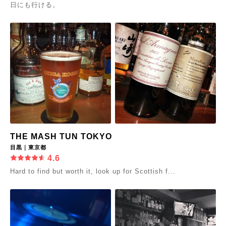
日にも行ける。
THE MASH TUN TOKYO
目黒｜東京都
4.6
Hard to find but worth it, look up for Scottish f...