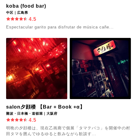
koba (food bar)
中区｜広島県
4.5
Espectacular garito para disfrutar de música cañe...
salon夕顔楼 【Bar + Book +α】
難波・日本橋・道頓堀｜大阪府
4.5
明晩の夕顔楼は、現在乙画廊で個展「タマテバコ」を開催中の村
田タマを囲んでゆるゆると飲みながら歓談す...