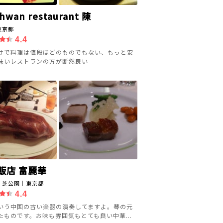
hwan restaurant 陳
東京都
4.4
けで料理は値段ほどのものでもない、もっと安
味いレストランの方が断然良い
飯店 富麗華
・芝公園｜東京都
4.4
いう中国の古い楽器の演奏してますよ。琴の元
たものです。お味も雰囲気もとても良い中華...