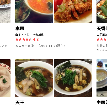
李園
天香
山手・本牧｜神奈川県
二子玉
4.3
らいで
メニュー表②。（2016.11.06現在）
独特の
がいい
天王
中国