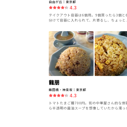
自由が丘｜東京都
4.3
テイクアウト容器は6個用。9個買ったら3個と
分けて容器に入れられて、片寄るし、ちょっと..
龍朋
飯田橋・神楽坂｜東京都
4.3
トマトたまご麺700円。街の中華屋さん的な雰
ら半透明の醤油スープを想像していたから濁った.