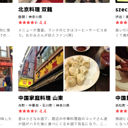
北京料理 双龍
szec
座間｜神奈川県
渋谷｜
4.4
的に値
メニューが豊富。ランチのときはコーヒーサービスあ
高いだ
...
り。おかみさんが巨人ファン(笑)
くて美
中国家庭料理 山東
中国
元町・中華街・石川町｜神奈川県
浜松町
4.4
調味した
昔は小さなお店で、周辺の中華料理店のコックさん達
揚胡と
.
が店がハネた後に食べにくるお店で有名になり、こ...
になっ