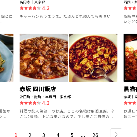
高円寺｜東京都
両国・
4.3
6個とに
チャーハンもうまうま。たぶんどれ頼んでも美味い
高級中
.
いけど
赤坂 四川飯店
黒猫
永田町・麹町・半蔵門｜東京都
赤坂｜
4.3
囲気か
料理の鉄人陳健一のお店。ここの名物は麻婆豆腐。辛
お通し
..
さは2種類。上品な辛さなので、少し辛さに自信の...
製スー
1
2
3
4
5
...
26