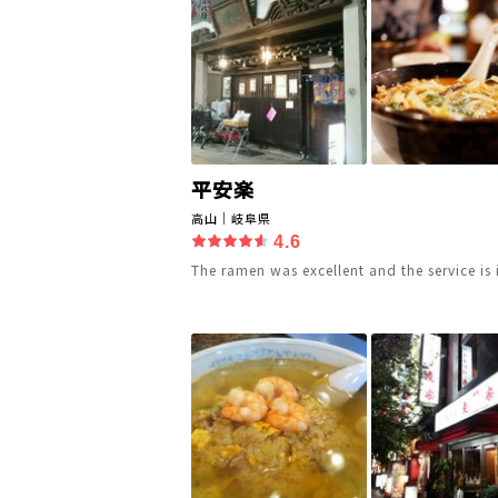
平安楽
高山｜岐阜県
4.6
The ramen was excellent and the service is 