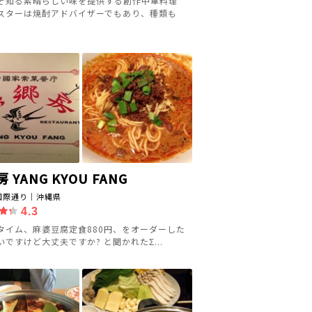
ぞ知る素晴らしい味を提供する創作中華料理
スターは焼酎アドバイザーでもあり、種類も
 YANG KYOU FANG
国際通り｜沖縄県
4.3
タイム、麻婆豆腐定食880円、をオーダーした
いですけど大丈夫ですか? と聞かれたΣ...