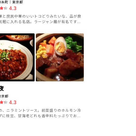
錦糸町｜東京都
4.3
華と庶民中華のいいトコどりみたいな、品が良
気軽に入れる名店。ラージャン麺が有名です...
夜
東京都
4.3
の、ニラミントソース。前菜盛りのホルモン冷
プに枝豆、甘海老どれも香辛料たっぷりでお...