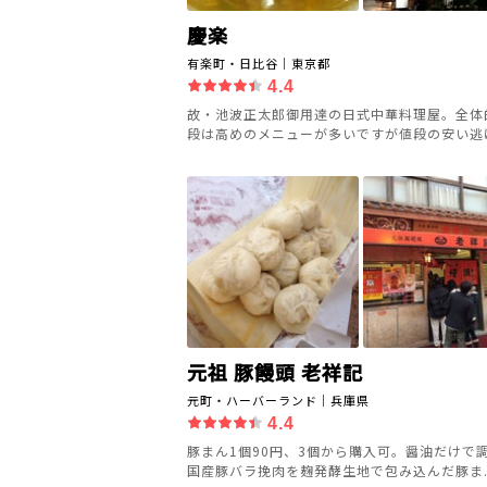
慶楽
有楽町・日比谷｜東京都
4.4
故・池波正太郎御用達の日式中華料理屋。全体
段は高めのメニューが多いですが値段の安い逃げの
元祖 豚饅頭 老祥記
元町・ハーバーランド｜兵庫県
4.4
豚まん1個90円、3個から購入可。醤油だけで
国産豚バラ挽肉を麹発酵生地で包み込んだ豚ま..