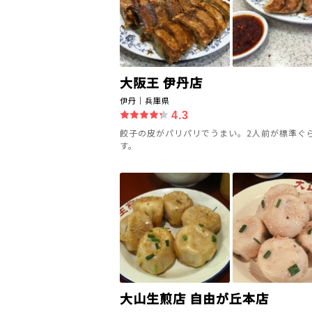
大阪王 伊丹店
伊丹｜兵庫県
4.3
餃子の皮がパリパリでうまい。2人前が標準ぐ
す。
大山生煎店 自由が丘本店