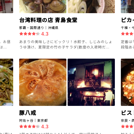
台湾料理の店 青島食堂
ピカ
那覇・国際通り｜沖縄県
千種・
4.3
。お昼
あまりの美味しさにビックリ！水餃子、しじみのしょ
定番は
..
うゆ漬け、夏限定の竹の子サラダ(数度の入荷時だ...
段階あ
豚八戒
ビス
阿佐ヶ谷｜東京都
奈良・
4.3