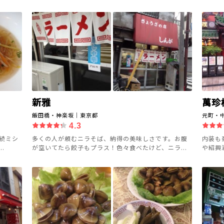
新雅
萬珍
飯田橋・神楽坂｜東京都
元町・
4.3
連続ミシ
多くの人が頼むニラそば、納得の美味しさです。お腹
内装も
.
が空いてたら餃子もプラス！色々食べたけど、ニラ...
や紹興