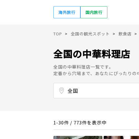
海外旅行
国内旅行
TOP
全国の観光スポット
飲食店
全国の中華料理店
全国の中華料理店一覧です。
定番から穴場まで、あなたにぴったりの
全国
北海道
東北
関東
甲信越
北陸
東海
関西（近畿）
中国
四国
九州
沖縄
1-30件 / 773件を表示中