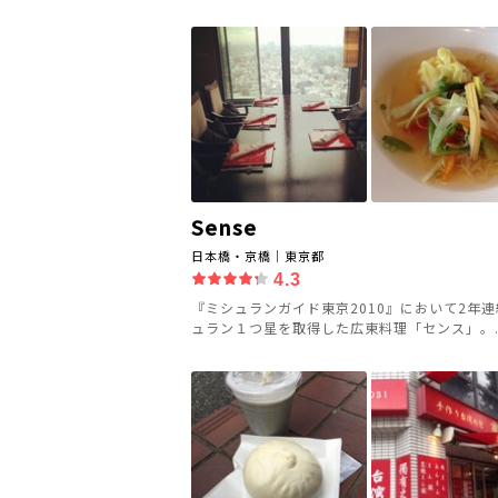
Sense
日本橋・京橋｜東京都
4.3
『ミシュランガイド東京2010』において2年
ュラン１つ星を取得した広東料理「センス」。..