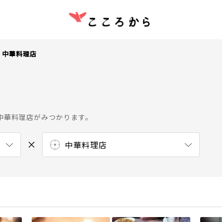
中華料理店
中華料理店がみつかります。
中華料理店
ラーメン屋
寿司屋
うどん・そば屋
イタリア料理店
フランス料理店
タイ料理店
和食店
カフェ
スイーツ・甘味処