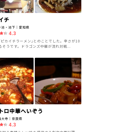
イチ
今池・池下｜愛知県
4.3
｢ピカイチラーメン｣とのことでした。辛さが10
るそうです。ドラゴンズ中継が流れ対戦...
トロ中華へいぞう
西大寺｜奈良県
4.3