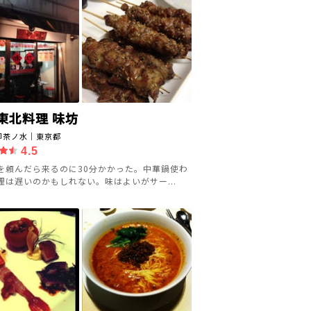
東北料理 味坊
御茶ノ水｜東京都
4.5
を頼んだら来るのに30分かかった。中華鍋使わ
理は遅いのかもしれない。味はよいがサー...