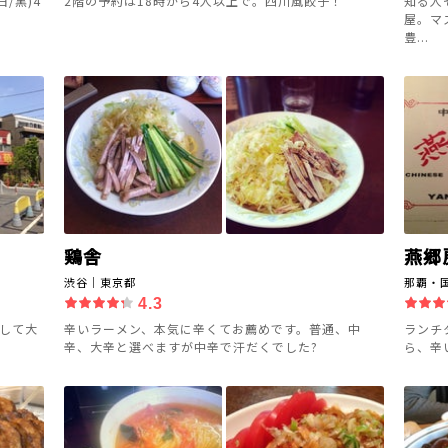
/黒)4
2階の予約は18時から4人以上で。四川風餃子！
知る人
屋。マ
豊...
鶏舎
燕郷房
渋谷｜東京都
那覇・
4.3
決して大
辛いラーメン、本気に辛くてお薦めです。普通、中
ランチ
辛、大辛と選べますが中辛で汗だくでした?
ら、辛