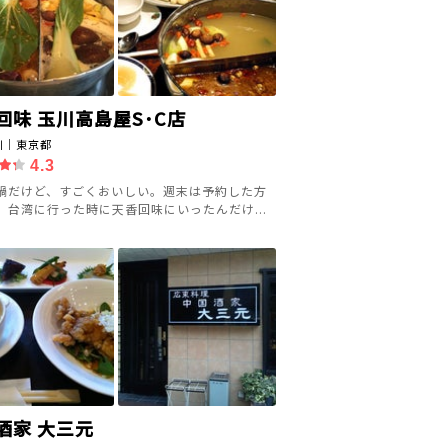
回味 玉川高島屋S･C店
川｜東京都
4.3
鍋だけど、すごくおいしい。週末は予約した方
。台湾に行った時に天香回味にいったんだけ...
酒家 大三元