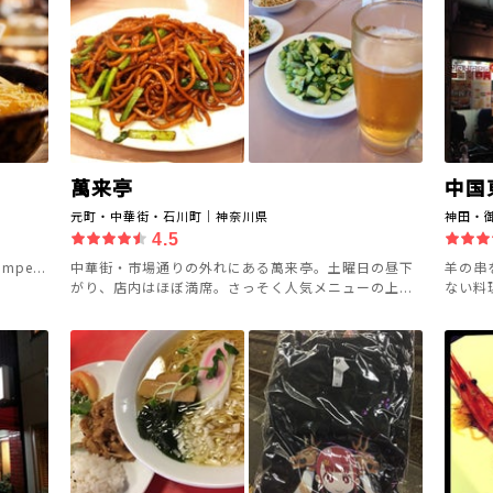
萬来亭
中国
元町・中華街・石川町｜神奈川県
神田・
4.5
impe...
中華街・市場通りの外れにある萬来亭。土曜日の昼下
羊の串
がり、店内はほぼ満席。さっそく人気メニューの上...
ない料