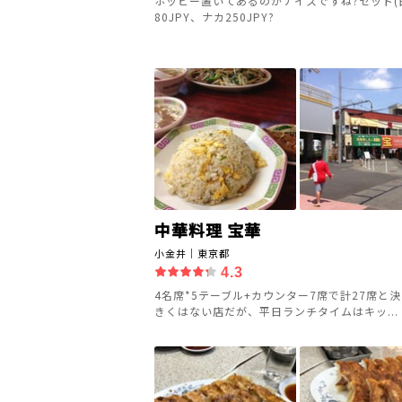
ホッピー置いてあるのがナイスですね?セット(白
80JPY、ナカ250JPY?
中華料理 宝華
小金井｜東京都
4.3
4名席*5テーブル+カウンター7席で計27席と
きくはない店だが、平日ランチタイムはキッ...