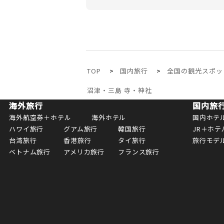
TOP
国内旅行
全国の観光スポッ
沼津・三島 寺・神社
海外旅行
国内旅
海外航空券＋ホテル
海外ホテル
国内ホテ
ハワイ旅行
グアム旅行
韓国旅行
JR＋ホテ
台湾旅行
香港旅行
タイ旅行
旅行モデ
ベトナム旅行
アメリカ旅行
フランス旅行