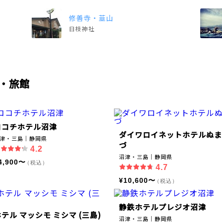
修善寺・韮山
日枝神社
・旅館
ココチホテル沼津
ダイワロイネットホテルぬま
津・三島｜静岡県
づ
4.2
沼津・三島｜静岡県
4,900〜
（税込）
4.7
¥10,600〜
（税込）
静鉄ホテルプレジオ沼津
テル マッシモ ミシマ (三島)
沼津・三島｜静岡県