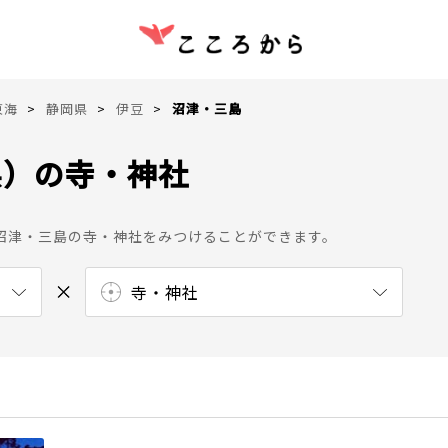
東海
静岡県
伊豆
沼津・三島
県）の寺・神社
。
沼津・三島の寺・神社をみつけることができます。
寺・神社
史跡
庭園
湖・沼・池
公園
展望台
海岸