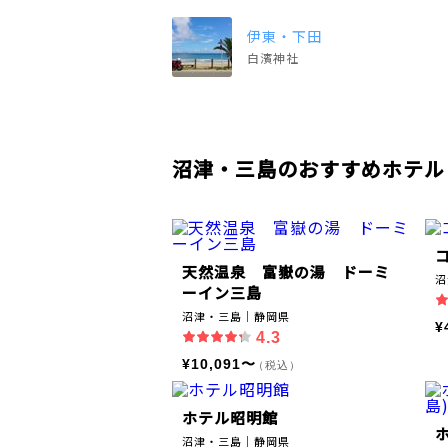
伊東・下田
白濱神社
沼津・三島のおすすめホテル
天然温泉 富嶽の湯 ドーミ
沼
ーイン三島
沼津・三島｜静岡県
¥
4.3
¥10,091〜
（税込）
ホテル昭明館
ホ
沼津・三島｜静岡県