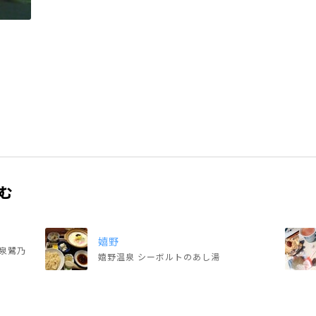
む
嬉野
泉鷺乃
嬉野温泉 シーボルトのあし湯