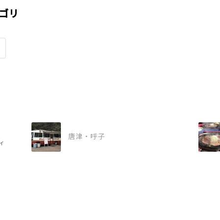
ゴリ
）
唐津・呼子
ィ