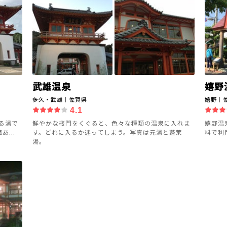
武雄温泉
嬉野
多久・武雄｜佐賀県
嬉野｜
4.1
る湯で
鮮やかな楼門をくぐると、色々な種類の温泉に入れま
嬉野温
...
す。どれに入るか迷ってしまう。写真は元湯と蓬莱
料で利
湯。