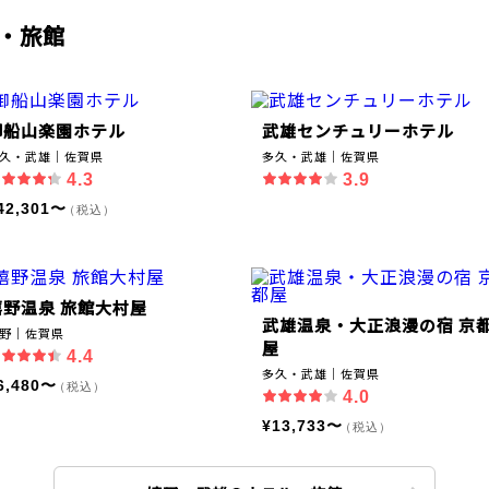
・旅館
御船山楽園ホテル
武雄センチュリーホテル
久・武雄｜佐賀県
多久・武雄｜佐賀県
4.3
3.9
42,301〜
（税込）
嬉野温泉 旅館大村屋
武雄温泉・大正浪漫の宿 京
野｜佐賀県
屋
4.4
多久・武雄｜佐賀県
6,480〜
（税込）
4.0
¥13,733〜
（税込）