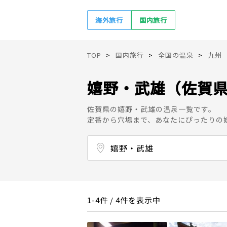
海外旅行
国内旅行
TOP
国内旅行
全国の温泉
九州
嬉野・武雄（佐賀
佐賀県の嬉野・武雄の温泉一覧です。
定番から穴場まで、あなたにぴったりの
嬉野・武雄
多久・武雄
嬉野
佐賀・古湯・熊の川
伊万里・有田
1-4件 / 4件を表示中