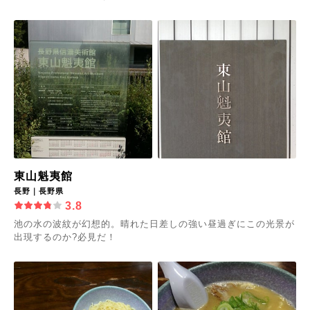
東山魁夷館
長野｜長野県
3.8
池の水の波紋が幻想的。晴れた日差しの強い昼過ぎにこの光景が
出現するのか?必見だ！