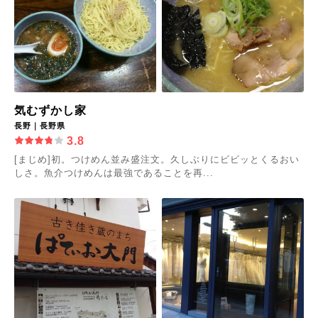
気むずかし家
長野｜長野県
3.8
[まじめ]初。つけめん並み盛注文。久しぶりにビビッとくるおい
しさ。魚介つけめんは最強であることを再...