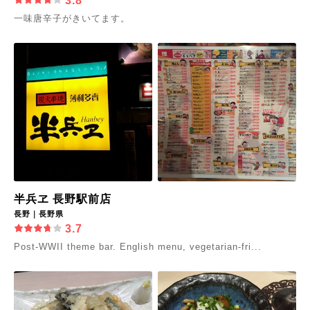
3.8
一味唐辛子がきいてます。
半兵ヱ 長野駅前店
長野｜長野県
3.7
Post-WWII theme bar. English menu, vegetarian-fri...