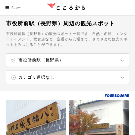
市役所前駅（長野県）周辺の観光スポット
市役所前駅（長野県）の観光スポット一覧です。自然・名所、エンタ
ーテイメント、飲食店など、定番から穴場まで、さまざまな観光スポ
ットをみつけることができます。
市役所前駅（長野県）
篠ノ井駅
今井駅
川中島駅
安茂里駅
長野駅
信濃浅野駅
立ケ花駅
稲荷山駅
市役所前駅（長野県）
権堂駅
善光寺下駅
本郷駅（長野県）
桐原駅（長野県）
信濃吉田駅
朝陽駅
附属中学前駅
柳原駅（長野県）
北長野駅
三才駅
豊野駅
カテゴリ選択なし
エンターテイメント
ショッピング
自然・名所
博物館・美術館
飲食店
カフェ・スイーツ