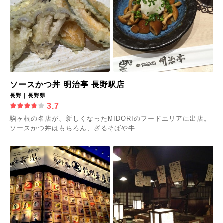
ソースかつ丼 明治亭 長野駅店
長野｜長野県
3.7
駒ヶ根の名店が、新しくなったMIDORIのフードエリアに出店。
ソースかつ丼はもちろん、ざるそばや牛...