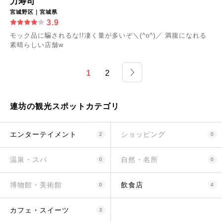
力寿司
宮城野区｜宮城県
3.9
モック品に騙されるな!!凄く量が多いぞ＼(^o^)／ 満腹になれる
素晴らしい店舗w
1
2
連坊の観光スポットカテゴリ
エンターテイメント
ショッピング
2
0
温泉・スパ
自然・名所
0
0
博物館・美術館
飲食店
0
4
カフェ・スイーツ
3