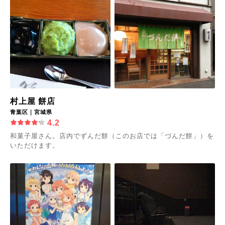
村上屋 餅店
青葉区｜宮城県
4.2
和菓子屋さん。店内でずんだ餅（このお店では「づんだ餅」）を
いただけます。