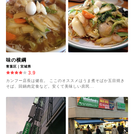
味の横綱
青葉区｜宮城県
3.9
カンフー店長は健在。 ここのオススメはうま煮そばか五目焼き
そば、回鍋肉定食など。安くて美味しい庶民...