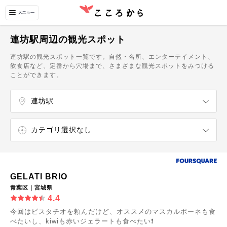
連坊駅周辺の観光スポット
連坊駅の観光スポット一覧です。自然・名所、エンターテイメント、
飲食店など、定番から穴場まで、さまざまな観光スポットをみつける
ことができます。
連坊駅
榴ケ岡駅
宮城野原駅
陸前原ノ町駅
苦竹駅
小鶴新田駅
福田町駅
陸前高砂駅
中野栄駅
東仙台駅
岩切駅
宮城野通駅
連坊駅
薬師堂駅（宮城県）
卸町駅（宮城県）
六丁の目駅
カテゴリ選択なし
エンターテイメント
ショッピング
自然・名所
飲食店
カフェ・スイーツ
GELATI BRIO
青葉区｜宮城県
4.4
今回はピスタチオを頼んだけど、オススメのマスカルポーネも食
べたいし、kiwiも赤いジェラートも食べたい❗