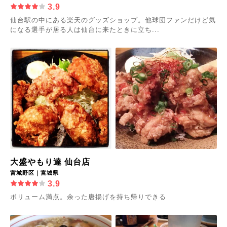
3.9
仙台駅の中にある楽天のグッズショップ。他球団ファンだけど気
になる選手が居る人は仙台に来たときに立ち...
大盛やもり達 仙台店
宮城野区｜宮城県
3.9
ボリューム満点。余った唐揚げを持ち帰りできる