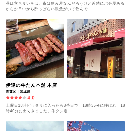
昼は立ち食いそば、夜は飲み屋なんだろうけど近隣にパチ屋ある
からか日中から酔っぱらい親父がいて飲んで...
伊達の牛たん本舗 本店
青葉区｜宮城県
4.0
土曜日18時ピッタリに入ったら8番目で、18時35分に呼ばれ、18
時40分に出てきました。牛タン定...