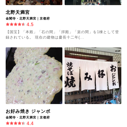
北野天満宮
金閣寺・北野天満宮｜京都府
4.5
【国宝】「本殿」「石の間」「拝殿」「楽の間」を1棟として登
録されている。 現在の建物は慶長十二年(...
お好み焼き ジャンボ
金閣寺・北野天満宮｜京都府
4.4