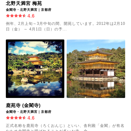
北野天満宮 梅苑
金閣寺・北野天満宮｜京都府
4.6
例年、2月上旬～3月中旬の間、開苑しています。2012年は2月10
日（金） ～ 4月1日（日）の予...
鹿苑寺 (金閣寺)
金閣寺・北野天満宮｜京都府
4.6
正式名称を鹿苑寺（ろくおんじ）といい、舎利殿「金閣」が有名