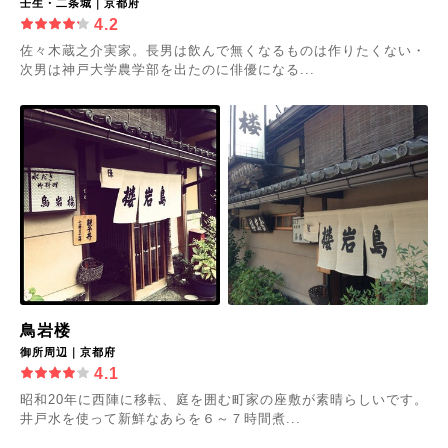
壬生・二条城｜京都府
4.2
佐々木蔵之介実家。長男は飲んで無くなるものは作りたくない・
次男は神戸大学農学部を出たのに俳優になる...
鳥岩楼
御所周辺｜京都府
4.1
昭和20年に西陣に移転、庭を囲む町家の座敷が素晴らしいです。
井戸水を使って新鮮なあらを６～７時間煮...