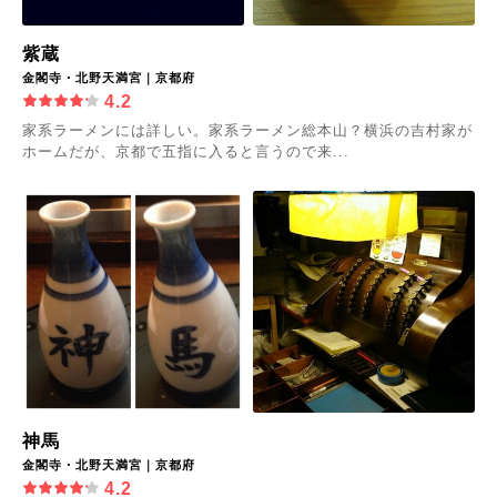
紫蔵
金閣寺・北野天満宮｜京都府
4.2
家系ラーメンには詳しい。家系ラーメン総本山？横浜の吉村家が
ホームだが、京都で五指に入ると言うので来...
神馬
金閣寺・北野天満宮｜京都府
4.2