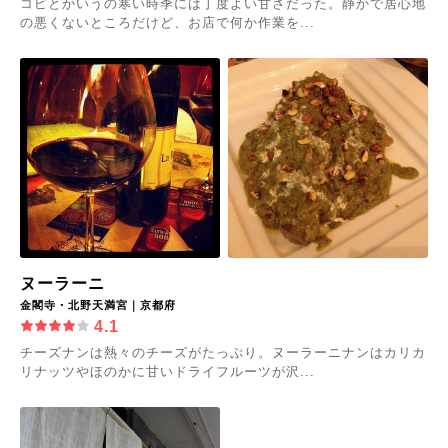
コピとかいうの寒い時季には丁度よい甘さだった。静かで居心地
の悪くないところだけど、お店で何か作業を...
ヌーラーニ
金閣寺・北野天満宮｜京都府
4.1
チーズナンは熱々のチーズがたっぷり。ヌーラーニナンはカリカ
リナッツやほのかに甘いドライフルーツが沢...