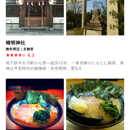
晴明神社
御所周辺｜京都府
4.3
地下鉄今出川駅から西へ徒歩12分、一条戻橋のたもとに鎮座。祭
神は平安時代の陰陽師・安倍晴明。寛弘4...