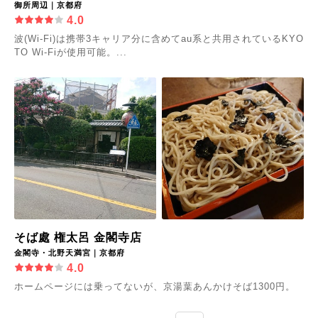
御所周辺｜京都府
4.0
波(Wi-Fi)は携帯3キャリア分に含めてau系と共用されているKYO
TO Wi-Fiが使用可能。...
そば處 権太呂 金閣寺店
金閣寺・北野天満宮｜京都府
4.0
ホームページには乗ってないが、京湯葉あんかけそば1300円。