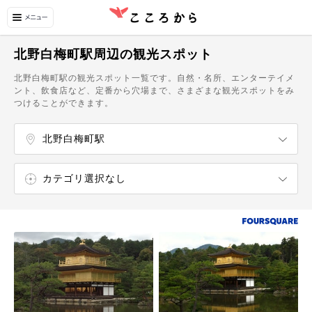
北野白梅町駅周辺の観光スポット
北野白梅町駅の観光スポット一覧です。自然・名所、エンターテイメ
ント、飲食店など、定番から穴場まで、さまざまな観光スポットをみ
つけることができます。
北野白梅町駅
等持院駅
北野白梅町駅
カテゴリ選択なし
エンターテイメント
自然・名所
飲食店
カフェ・スイーツ