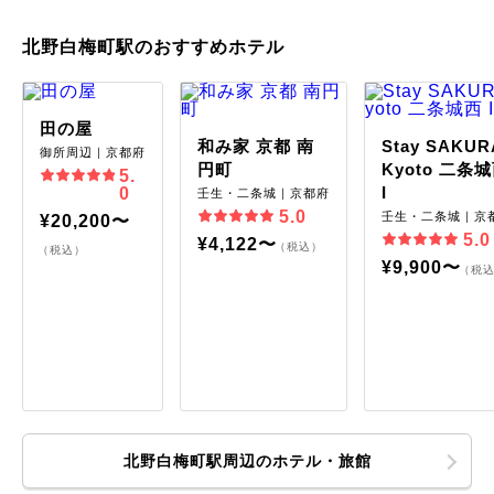
北野白梅町駅のおすすめホテル
田の屋
和み家 京都 南
Stay SAKUR
御所周辺｜京都府
円町
Kyoto 二条
5.
I
0
壬生・二条城｜京都府
5.0
壬生・二条城｜京
¥20,200〜
5.0
¥4,122〜
（税込）
（税込）
¥9,900〜
（税
北野白梅町駅周辺のホテル・旅館