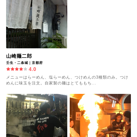
山崎麺二郎
壬生・二条城｜京都府
4.0
メニューはらーめん、塩らーめん、つけめんの3種類のみ。つけ
めんに味玉を注文。自家製の麺はとてももち...