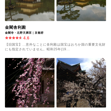
金閣舎利殿
金閣寺・北野天満宮｜京都府
4.6
【旧国宝】…意外なことに舎利殿は国宝はおろか国の重要文化財
にも指定されていません。昭和25年(19...