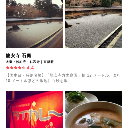
龍安寺 石庭
太秦・妙心寺・仁和寺｜京都府
4.4
【国史跡・特別名勝】「龍安寺方丈庭園」幅 22 メートル、奥行
10 メートルほどの敷地に白砂を敷...