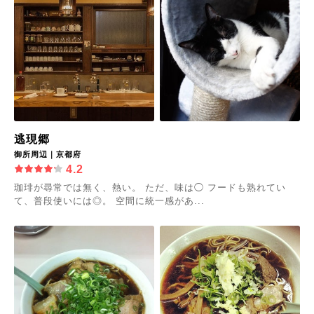
逃現郷
御所周辺｜京都府
4.2
珈琲が尋常では無く、熱い。 ただ、味は◯ フードも熟れてい
て、普段使いには◎。 空間に統一感があ...