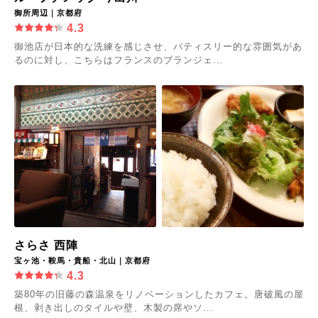
御所周辺｜京都府
4.3
御池店が日本的な洗練を感じさせ、パティスリー的な雰囲気があ
るのに対し、こちらはフランスのブランジェ...
さらさ 西陣
宝ヶ池・鞍馬・貴船・北山｜京都府
4.3
築80年の旧藤の森温泉をリノベーションしたカフェ。唐破風の屋
根、剥き出しのタイルや壁、木製の席やソ...