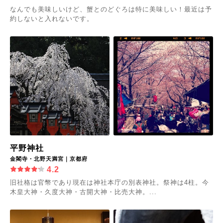
なんでも美味しいけど、蟹とのどぐろは特に美味しい！最近は予
約しないと入れないです。
平野神社
金閣寺・北野天満宮｜京都府
4.2
旧社格は官幣であり現在は神社本庁の別表神社。祭神は4柱。今
木皇大神・久度大神・古開大神・比売大神。...