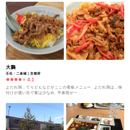
大鵬
壬生・二条城｜京都府
4.1
よだれ鶏，てりどんなどがここの看板メニュー. よだれ鶏は，味
付けが濃い目で量は少なめ. 平春雨が一...