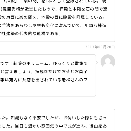
」「拝殿」「楽の間」を1棟として登録されている。 現
06)豊臣秀賴が造営したもので、拝殿と本殿を石の間で連
殿の東西に楽の間を、本殿の西に脇殿を附属している。
手法をあらわし屋根も変化に富んでいて、所謂八棟造
神社建築の代表的な遺構である。
2013年09月20日
いです！紅葉のボリューム、ゆっくりと散策で
トと言えましょう。拝観料だけでお茶とお菓子
情報は苑内に茶店を出されている老松さんのブ
した。知識もなく不安でしたが、お伺いした際にもざっ
ました。当日も温かい雰囲気の中で式が進み、後由緒あ