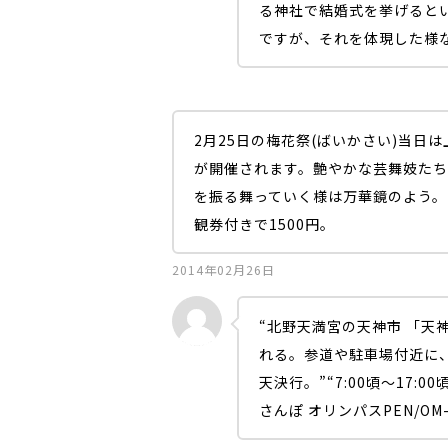
る神社で結婚式を挙げると
ですが、それを体現した様
2月25日の梅花祭(ばいかさい)当日
が開催されます。艶やかな芸舞妓た
を振る舞っていく様は万華鏡のよう
観券付きで1500円。
2014年02月26日
“北野天満宮の天神市 「天
れる。参道や駐車場付近に
天決行。”“7:00頃～17:0
さんぽ オリンパスPEN/O