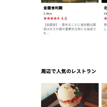
金閣舎利殿
1.4km
1
4.6
【旧国宝】…意外なことに舎利殿は国
例
宝はおろか国の重要文化財にも指定さ
し
れ...
周辺で人気のレストラン