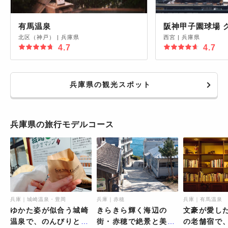
有馬温泉
阪神甲子園球場 
北区（神戸）
|
兵庫県
西宮
|
兵庫県
4.7
4.7
兵庫県の観光スポット
兵庫県の旅行モデルコース
兵庫｜城崎温泉・豊岡
兵庫｜赤穂
兵庫｜有馬温泉
ゆかた姿が似合う城崎
きらきら輝く海辺の
文豪が愛し
温泉で、のんびりと外
街・赤穂で絶景と美食
の老舗宿で