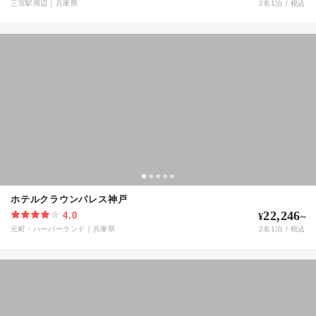
三宮駅周辺
｜
兵庫県
2
名
1
泊 / 税込
ホテルクラウンパレス神戸
22,246
4.0
¥
~
元町・ハーバーランド
｜
兵庫県
2
名
1
泊 / 税込