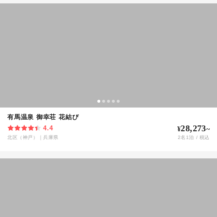
有馬温泉 御幸荘 花結び
28,273
4.4
¥
~
北区（神戸）
｜
兵庫県
2
名
1
泊 / 税込