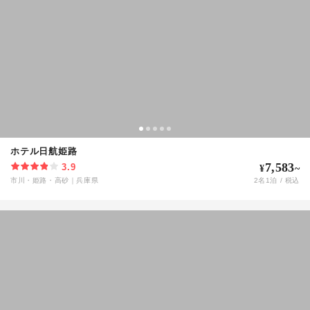
ホテル日航姫路
7,583
3.9
¥
~
市川・姫路・高砂
｜
兵庫県
2
名
1
泊 / 税込