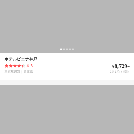
ホテルピエナ神戸
8,729
4.3
¥
~
三宮駅周辺
｜
兵庫県
2
名
1
泊 / 税込