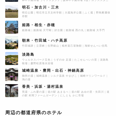
神甲子園球場 ライトスタンド
阪神甲子園球場 3塁アルプススタン
ド
明石・加古川・三木
明石公園
明石市立天文科学館
大蔵海岸公園
ふく蔵
野島断層保
存館
姫路・相生・赤穂
姫路城
姫路城 天守閣
好古園
姫路城 西の丸
姫路城 大手門
朝来・竹田城・ハチ高原
竹田城跡
立雲峡
生野銀山
植村直己冒険館
海鮮せんべい但馬
淡路島
ウェルネスパーク五色
うずのゆ 足湯
たこせんべいの里
淡路島
牧場
慶野松原海水浴場
城崎温泉・豊岡・出石・神鍋高原
御所の湯
城崎温泉
シルク温泉 やまびこ
城崎マリンワールド
鴻の湯
香美・浜坂・湯村温泉
荒湯・ふれ愛の湯
道の駅 あまるべ
道の駅 あゆの里・矢田川
道
の駅 村岡ファームガーデン
にしとも かに市場
周辺の
都道府県
の
ホテル