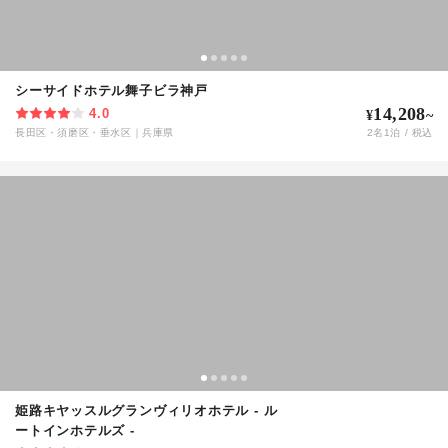
シーサイドホテル舞子ビラ神戸
14,208
4.0
¥
~
長田区・須磨区・垂水区
｜
兵庫県
2
名
1
泊 / 税込
姫路キヤッスルグランヴィリオホテル - ル
ートインホテルズ -