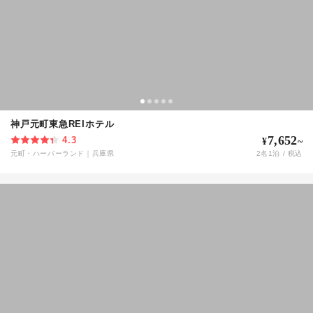
神戸元町東急REIホテル
7,652
4.3
¥
~
元町・ハーバーランド
｜
兵庫県
2
名
1
泊 / 税込