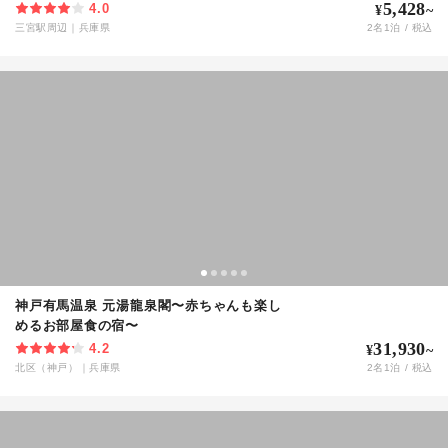
5,428
4.0
¥
~
三宮駅周辺
｜
兵庫県
2
名
1
泊 / 税込
神戸有馬温泉 元湯龍泉閣〜赤ちゃんも楽し
めるお部屋食の宿〜
31,930
4.2
¥
~
北区（神戸）
｜
兵庫県
2
名
1
泊 / 税込