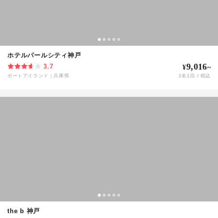
ホテルパールシティ神戸
9,016
3.7
¥
~
ポートアイランド
｜
兵庫県
2
名
1
泊 / 税込
the b 神戸