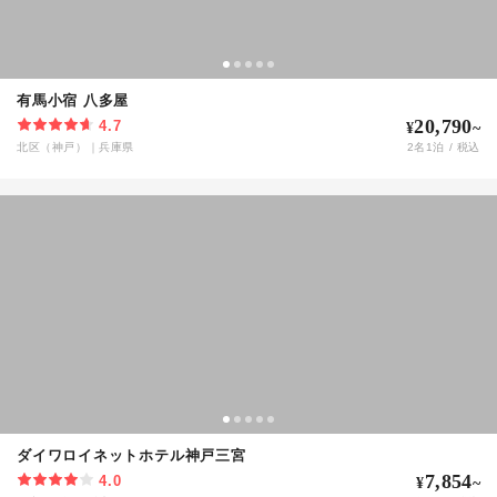
有馬小宿 八多屋
20,790
4.7
¥
~
北区（神戸）
｜
兵庫県
2
名
1
泊 / 税込
ダイワロイネットホテル神戸三宮
7,854
4.0
¥
~