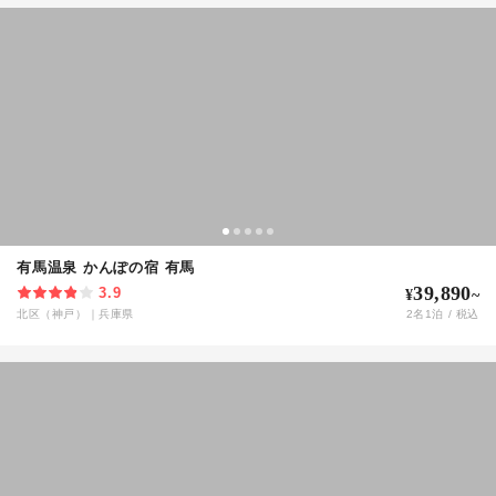
有馬温泉 かんぽの宿 有馬
39,890
3.9
¥
~
北区（神戸）
｜
兵庫県
2
名
1
泊 / 税込