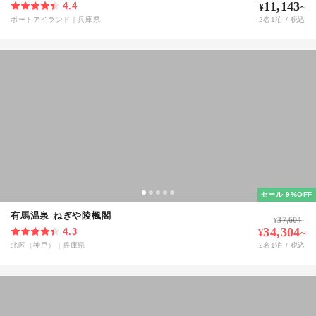
11,143
4.4
¥
~
ポートアイランド
｜
兵庫県
2
名
1
泊 / 税込
セール 9%OFF
有馬温泉 ねぎや陵楓閣
37,604
¥
~
34,304
4.3
¥
~
北区（神戸）
｜
兵庫県
2
名
1
泊 / 税込