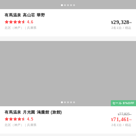
有馬温泉 高山荘 華野
29,328
4.6
¥
~
北区（神戸）
｜
兵庫県
2
名
1
泊 / 税込
セール 8%OFF
有馬温泉 月光園 鴻朧館 (旅館)
77,825
¥
~
71,461
4.5
¥
~
北区（神戸）
｜
兵庫県
2
名
1
泊 / 税込