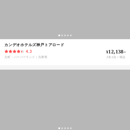
カンデオホテルズ神戸トアロード
12,138
4.3
¥
~
元町・ハーバーランド
｜
兵庫県
2
名
1
泊 / 税込