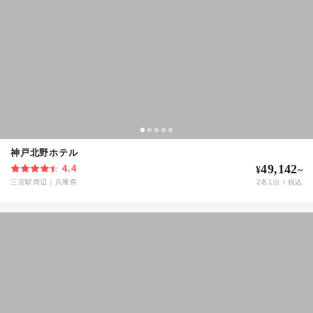
神戸北野ホテル
49,142
4.4
¥
~
三宮駅周辺
｜
兵庫県
2
名
1
泊 / 税込