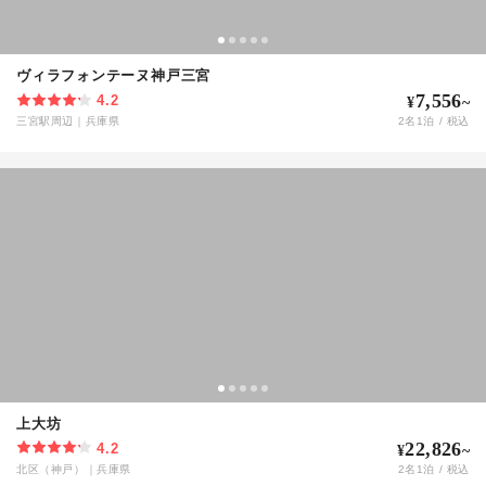
ヴィラフォンテーヌ神戸三宮
7,556
4.2
¥
~
三宮駅周辺
｜
兵庫県
2
名
1
泊 / 税込
上大坊
22,826
4.2
¥
~
北区（神戸）
｜
兵庫県
2
名
1
泊 / 税込