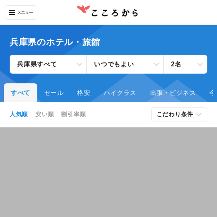
兵庫県のホテル・旅館
兵庫県すべて
いつでもよい
2名
すべて
セール
格安
ハイクラス
出張・ビジネス
今
人気順
安い順
割引率順
こだわり条件