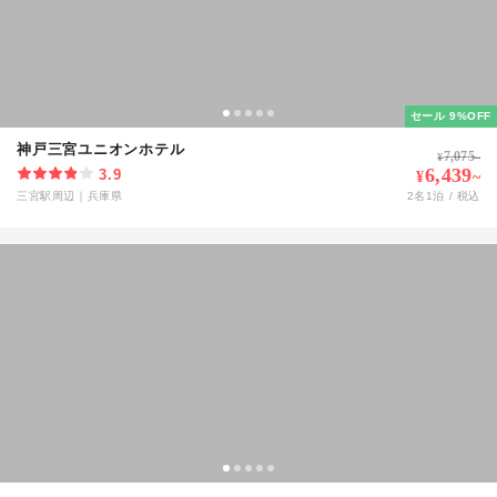
セール 9%OFF
神戸三宮ユニオンホテル
7,075
¥
~
6,439
3.9
¥
~
三宮駅周辺
｜
兵庫県
2
名
1
泊 / 税込