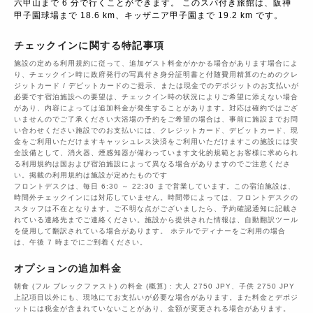
六甲山まで 6 分で行くことができます。 このスパ付き旅館は、阪神
甲子園球場まで 18.6 km、キッザニア甲子園まで 19.2 km です。
チェックインに関する特記事項
施設の定める利用規約に従って、追加ゲスト料金がかかる場合があります場合によ
り、チェックイン時に政府発行の写真付き身分証明書と付随費用精算のためのクレ
ジットカード / デビットカードのご提示、または現金でのデポジットのお支払いが
必要です宿泊施設への要望は、チェックイン時の状況によりご希望に添えない場合
があり、内容によっては追加料金が発生することがあります。対応は確約ではござ
いませんのでご了承ください大浴場の予約をご希望の場合は、事前に施設までお問
い合わせください施設でのお支払いには、クレジットカード、デビットカード、現
金をご利用いただけますキャッシュレス決済をご利用いただけますこの施設には安
全設備として、消火器、煙感知器が備わっています文化的規範とお客様に求められ
る利用規約は国および宿泊施設によって異なる場合がありますのでご注意くださ
い。掲載の利用規約は施設が定めたものです
フロントデスクは、毎日 6:30 ～ 22:30 まで営業しています。この宿泊施設は、
時間外チェックインには対応していません。時間帯によっては、フロントデスクの
スタッフは不在となります。ご不明な点がございましたら、予約確認通知に記載さ
れている連絡先までご連絡ください。施設から提供された情報は、自動翻訳ツール
を使用して翻訳されている場合があります。 ホテルでディナーをご利用の場合
は、午後 7 時までにご到着ください。
オプションの追加料金
朝食 (フル ブレックファスト) の料金 (概算) : 大人 2750 JPY、子供 2750 JPY
上記項目以外にも、現地にてお支払いが必要な場合があります。また料金とデポジ
ットには税金が含まれていないことがあり、金額が変更される場合があります。