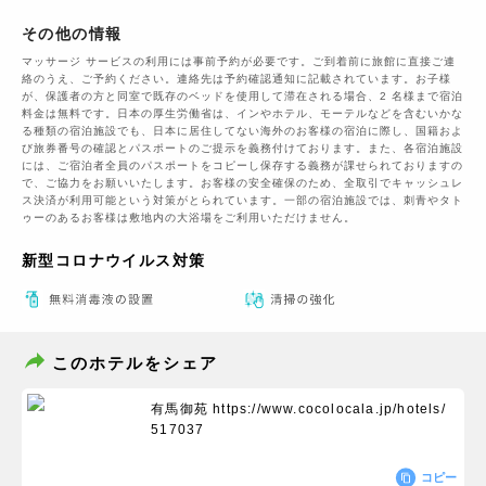
その他の情報
マッサージ サービスの利用には事前予約が必要です。ご到着前に旅館に直接ご連
絡のうえ、ご予約ください。連絡先は予約確認通知に記載されています。お子様
が、保護者の方と同室で既存のベッドを使用して滞在される場合、2 名様まで宿泊
料金は無料です。日本の厚生労働省は、インやホテル、モーテルなどを含むいかな
る種類の宿泊施設でも、日本に​居住してない海外のお客様の宿泊に際し、国籍およ
び旅券番号の確認とパスポートのご提示を義務付け​ております。また、各宿泊施設
には、ご宿泊者全員のパスポートをコピーし保存する義務が課せられておりますの​
で、ご協力をお願いいたします。お客様の安全確保のため、全取引でキャッシュレ
ス決済が利用可能という対策がとられています。一部の宿泊施設では、刺青やタト
ゥーのあるお客様は敷地内の大浴場をご利用いただけません。
新型コロナウイルス対策
このホテルをシェア
有馬御苑
https://www.cocolocala.jp/hotels/
517037
コピー