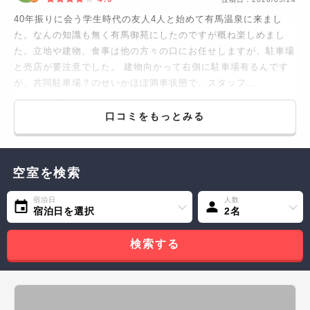
40年振りに会う学生時代の友人4人と始めて有馬温泉に来まし
た。なんの知識も無く有馬御苑にしたのですが概ね楽しめまし
た。立地や建物、食事は他の方々の口にお任せしますが、駐車場
と売店が要注意でした。 建物向かって右側に駐車場有るんです
が、共同駐車場？のせいかほぼ満車状態で、スタッフ…
続きをみる...
口コミをもっとみる
空室を検索
宿泊日
人数
宿泊日を選択
2名
検索する