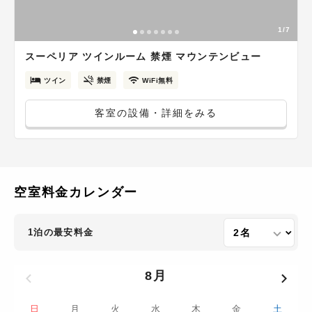
1/7
スーペリア ツインルーム 禁煙 マウンテンビュー
ツイン
禁煙
WiFi無料
客室の設備・詳細をみる
空室料金カレンダー
1泊の最安料金
8月
日
月
火
水
木
金
土