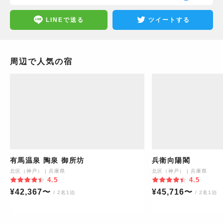
LINEで送る
ツイートする
周辺で人気の宿
有馬温泉 陶泉 御所坊
兵衛向陽閣
北区（神戸）
|
兵庫県
北区（神戸）
|
兵庫県
4.5
4.5
¥
42,367
〜
¥
45,716
〜
/ 2名1泊
/ 2名1泊