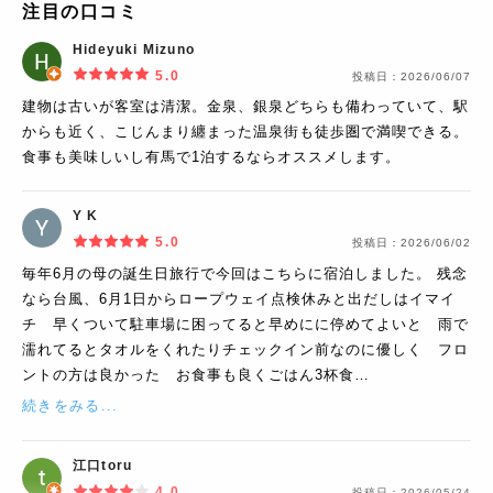
注目の口コミ
Hideyuki Mizuno
5.0
投稿日：
2026/06/07
建物は古いが客室は清潔。金泉、銀泉どちらも備わっていて、駅
からも近く、こじんまり纏まった温泉街も徒歩圏で満喫できる。
食事も美味しいし有馬で1泊するならオススメします。
Y K
5.0
投稿日：
2026/06/02
毎年6月の母の誕生日旅行で今回はこちらに宿泊しました。 残念
なら台風、6月1日からロープウェイ点検休みと出だしはイマイ
チ 早くついて駐車場に困ってると早めにに停めてよいと 雨で
濡れてるとタオルをくれたりチェックイン前なのに優しく フロ
ントの方は良かった お食事も良くごはん3杯食…
続きをみる...
江口toru
4.0
投稿日：
2026/05/24