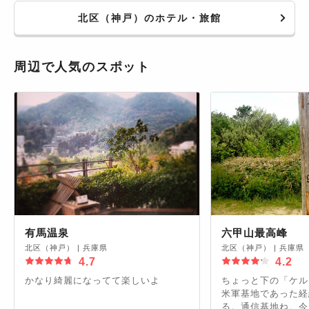
北区（神戸）のホテル・旅館
周辺で人気のスポット
有馬温泉
六甲山最高峰
北区（神戸）
|
兵庫県
北区（神戸）
|
兵庫県
4.7
4.2
かなり綺麗になってて楽しいよ
ちょっと下の「ケル
米軍基地であった経
る。通信基地ね。今