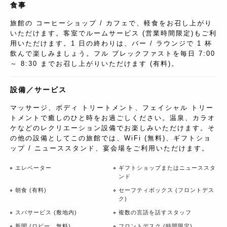
食事
旅館の コーヒーショップ / カフェで、軽食をお召し上がり
いただけます。客室でルームサービス (営業時間限定)もご利
用いただけます。1 日の終わりは、バー / ラウンジで 1 杯
飲んで楽しみましょう。フル ブレックファストを毎日 7:00
～ 8:30 までお召し上がりいただけます (有料)。
設備／サービス
マッサージ、ボディ トリートメント、フェイシャル トリー
トメントで癒しのひと時をお過ごしください。温泉、カラオ
ケなどのレクリエーション設備でお楽しみいただけます。そ
の他の設備としてこの旅館では、WiFi (無料)、ギフトショ
ップ / ニューススタンド、宴会場をご利用いただけます。
エレベーター
ギフトショップまたはニューススタ
ンド
朝食 (有料)
セーフティボックス (フロントデス
ク)
スパサービス (敷地内)
複数の言語を話すスタッフ
新聞 (ロビー、無料)
フロントデスク (時間限定)