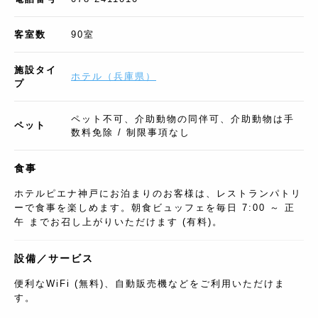
客室数
90
室
施設タイ
ホテル
（
兵庫県
）
プ
ペット不可、介助動物の同伴可、介助動物は手
ペット
数料免除 / 制限事項なし
食事
ホテルピエナ神戸にお泊まりのお客様は、レストランパトリ
ーで食事を楽しめます。朝食ビュッフェを毎日 7:00 ～ 正
午 までお召し上がりいただけます (有料)。
設備／サービス
便利なWiFi (無料)、自動販売機などをご利用いただけま
す。