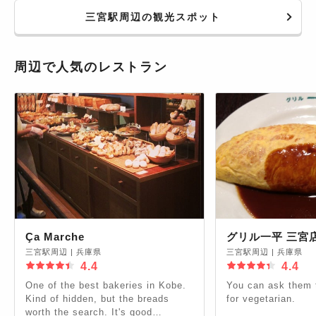
表 http://bit.ly/2grxOE1 https://co-
三宮駅周辺の観光スポット
trip.jp/article/8212/
周辺で人気のレストラン
Ça Marche
グリル一平 三宮
三宮駅周辺
|
兵庫県
三宮駅周辺
|
兵庫県
4.4
4.4
One of the best bakeries in Kobe.
You can ask them 
Kind of hidden, but the breads
for vegetarian.
worth the search. It's good