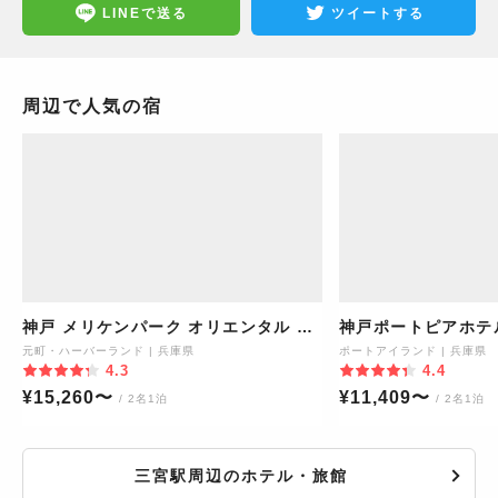
LINEで送る
ツイートする
周辺で人気の宿
神戸 メリケンパーク オリエンタル ホ
神戸ポートピアホテ
テル
元町・ハーバーランド
|
兵庫県
ポートアイランド
|
兵庫県
4.3
4.4
¥
15,260
〜
¥
11,409
〜
/ 2名1泊
/ 2名1泊
三宮駅周辺のホテル・旅館