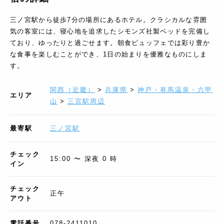
三ノ宮駅から徒歩7分の場所にあるホテル。クラシカルな雰囲
気の客室には、寝心地を追求したシモンズ社製ベッドを完備し
ており、ゆったりと過ごせます。朝食ビュッフェでは彩り豊か
な食事を楽しむことができ、1日の始まりを優雅なものにしま
す。
関西（近畿）
>
兵庫県
>
神戸・有馬温泉・六甲
エリア
山
>
三宮駅周辺
最寄駅
三ノ宮駅
チェック
15:00 〜 深夜 0 時
イン
チェック
正午
アウト
電話番号
078-2411010