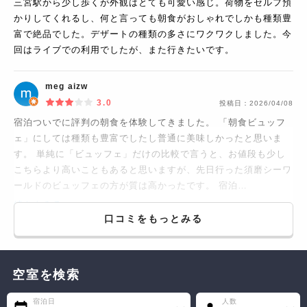
三宮駅から少し歩くが外観はとても可愛い感じ。荷物をセルフ預
かりしてくれるし、何と言っても朝食がおしゃれでしかも種類豊
富で絶品でした。デザートの種類の多さにワクワクしました。今
回はライブでの利用でしたが、また行きたいです。
meg aizw
3.0
投稿日：
2026/04/08
宿泊ついでに評判の朝食を体験してきました。 「朝食ビュッフ
ェ」にしては種類も豊富でしたし普通に美味しかったと思いま
す。 単純に「ビュッフェ」だけの比較で言うと、お値段も少し
こちらより高いこともあると思いますが、先日行った須磨シーワ
ールドのビュッフェの方が質は高かったです。 宿泊…
続きをみる...
口コミをもっとみる
空室を検索
宿泊日
人数