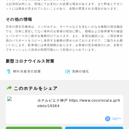
上記項目以外にも、現地にてお支払いが必要な場合があります。また料金とデポジ
ットには税金が含まれていないことがあり、金額が変更される場合があります。
その他の情報
日本の厚生労働省は、インやホテル、モーテルなどを含むいかなる種類の宿泊施設
でも、日本に​居住してない海外のお客様の宿泊に際し、国籍および旅券番号の確認
とパスポートのご提示を義務付け​ております。また、各宿泊施設には、ご宿泊者全
員のパスポートをコピーし保存する義務が課せられておりますの​で、ご協力をお願
いいたします。駐車場には車高制限があります。お客様の安全確保のため、全取引
でキャッシュレス決済が利用可能という対策がとられています。
新型コロナウイルス対策
このホテルをシェア
ホテルピエナ神戸
https://www.cocolocala.jp/h
otels/19384
コピー