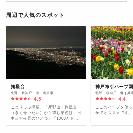
周辺で人気のスポット
掬星台
神戸布引ハーブ
北野・新神戸・灘
|
兵庫県
北野・新神戸・灘
|
兵
4.5
4.4
ことりっぷ掲載。「摩耶山・掬星台
ここのハーブを使っ
（きくせいだい）から望む景色は、日
かでオススメです。
本三大夜景のひとつ」「1000万ドル
の夜景」／火休み、ケーブル＋ロープ
ウェイ片道880円／往復1540円、時刻