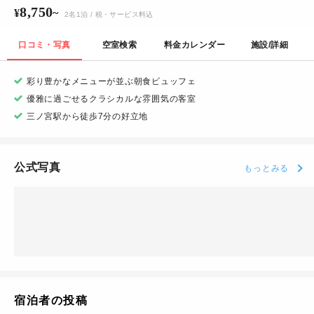
8,750
¥
~
2
名
1
泊
/ 税・サービス料込
口コミ・写真
空室検索
料金カレンダー
施設/詳細
彩り豊かなメニューが並ぶ朝食ビュッフェ
優雅に過ごせるクラシカルな雰囲気の客室
三ノ宮駅から徒歩7分の好立地
公式写真
もっとみる
宿泊者の投稿