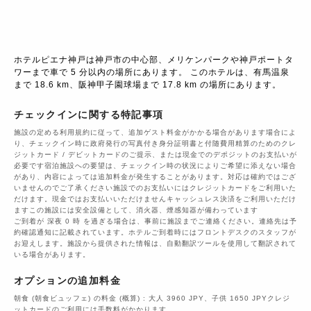
ホテルピエナ神戸は神戸市の中心部、メリケンパークや神戸ポートタ
ワーまで車で 5 分以内の場所にあります。 このホテルは、有馬温泉
まで 18.6 km、阪神甲子園球場まで 17.8 km の場所にあります。
チェックインに関する特記事項
施設の定める利用規約に従って、追加ゲスト料金がかかる場合があります場合によ
り、チェックイン時に政府発行の写真付き身分証明書と付随費用精算のためのクレ
ジットカード / デビットカードのご提示、または現金でのデポジットのお支払いが
必要です宿泊施設への要望は、チェックイン時の状況によりご希望に添えない場合
があり、内容によっては追加料金が発生することがあります。対応は確約ではござ
いませんのでご了承ください施設でのお支払いにはクレジットカードをご利用いた
だけます。現金ではお支払いいただけませんキャッシュレス決済をご利用いただけ
ますこの施設には安全設備として、消火器、煙感知器が備わっています
ご到着が 深夜 0 時 を過ぎる場合は、事前に施設までご連絡ください。連絡先は予
約確認通知に記載されています。ホテルご到着時にはフロントデスクのスタッフが
お迎えします。施設から提供された情報は、自動翻訳ツールを使用して翻訳されて
いる場合があります。
オプションの追加料金
朝食 (朝食ビュッフェ) の料金 (概算) : 大人 3960 JPY、子供 1650 JPYクレジ
ットカードのご利用には手数料がかかります