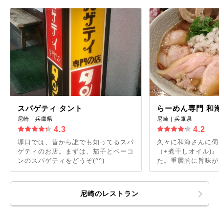
スパゲティ タント
らーめん専門 和
尼崎｜兵庫県
尼崎｜兵庫県
4.3
4.2
塚口では、昔から誰でも知ってるスパ
久々に和海さんに伺
ゲティのお店。まずは、茄子とベーコ
（+煮干しオイル)
ンのスパゲティをどうぞ(^^)
た。重層的に旨味が押
尼崎のレストラン