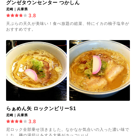
グンゼタウンセンター つかしん
尼崎｜兵庫県
3.8
天ぷらの天久が美味い！食べ放題の総菜、特にイカの柚子塩辛が
おすすめです。
らぁめん矢 ロックンビリーS1
尼崎｜兵庫県
3.8
尼ロック全部乗せ頂きました。なかなか気合いの入った濃い味で
した。麺の湯切りをする大将がカッコいい(...