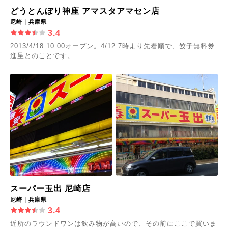
どうとんぼり神座 アマスタアマセン店
尼崎｜兵庫県
3.4
2013/4/18 10:00オープン。4/12 7時より先着順で、餃子無料券
進呈とのことです。
スーパー玉出 尼崎店
尼崎｜兵庫県
3.4
近所のラウンドワンは飲み物が高いので、その前にここで買いま