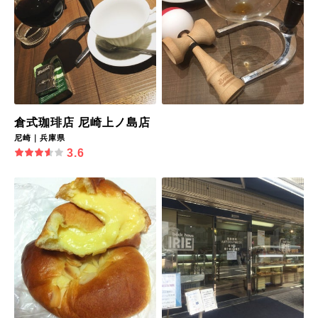
倉式珈琲店 尼崎上ノ島店
尼崎｜兵庫県
3.6