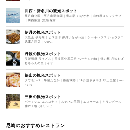
川西・猪名川の観光スポット
五月山公園｜五月山動物園｜道の駅 いながわ｜山の原ゴルフクラブ
｜川西阪急 (阪急百貨...
伊丹の観光スポット
大阪王 伊丹店｜ヒロ珈琲 伊丹いながわ店｜ケーキハウス ショウタニ
武庫之荘店｜つか...
丹波の観光スポット
宝製麺所 宝うどん｜丹波竜化石工房 ちーたんの館｜道の駅 丹波おば
あちゃんの里｜イオ...
篠山の観光スポット
クワモンペ｜牛屋たなか｜篠山城跡｜JA丹波ささやま 味土里館｜mo
noile
三田の観光スポット
パティシエ エスコヤマ｜あそびの王国｜エスケール｜キリンビール
神戸工場 (キリンビ...
尼崎のおすすめレストラン