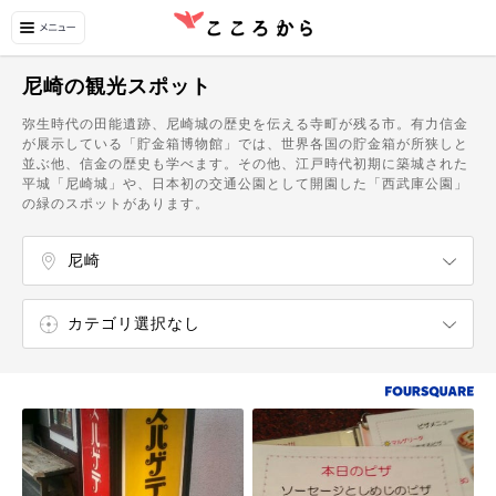
尼崎の観光スポット
弥生時代の田能遺跡、尼崎城の歴史を伝える寺町が残る市。有力信金
が展示している「貯金箱博物館」では、世界各国の貯金箱が所狭しと
並ぶ他、信金の歴史も学べます。その他、江戸時代初期に築城された
平城「尼崎城」や、日本初の交通公園として開園した「西武庫公園」
の緑のスポットがあります。
尼崎
西宮
芦屋
宝塚
川西・猪名川
伊丹
丹波
篠山
三田
尼崎駅
立花駅
塚口駅
猪名寺駅
園田駅
塚口駅
武庫之荘駅
杭瀬駅
大物駅
尼崎駅
出屋敷駅
尼崎センタープール前駅
武庫川駅
カテゴリ選択なし
エンターテイメント
ショッピング
温泉・スパ
飲食店
カフェ・スイーツ