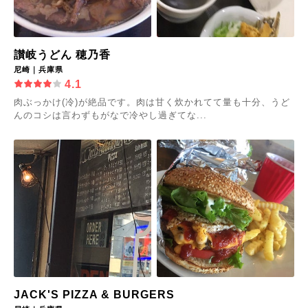
讃岐うどん 穂乃香
尼崎｜兵庫県
4.1
肉ぶっかけ(冷)が絶品です。肉は甘く炊かれてて量も十分、うど
んのコシは言わずもがなで冷やし過ぎてな...
JACK'S PIZZA & BURGERS