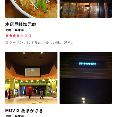
本店尼崎塩元帥
尼崎｜兵庫県
4.0
塩ラーメン。ゆず多め。優しい味。好き♫
MOVIX あまがさき
尼崎｜兵庫県