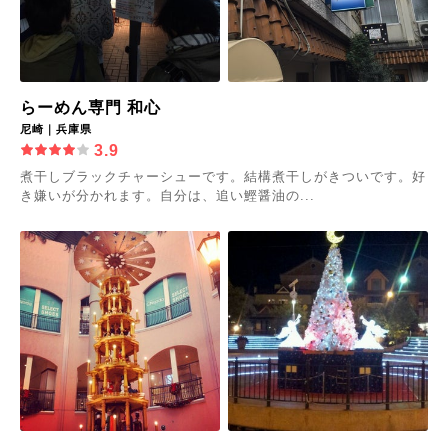
らーめん専門 和心
尼崎｜兵庫県
3.9
煮干しブラックチャーシューです。結構煮干しがきついです。好
き嫌いが分かれます。自分は、追い鰹醤油の...