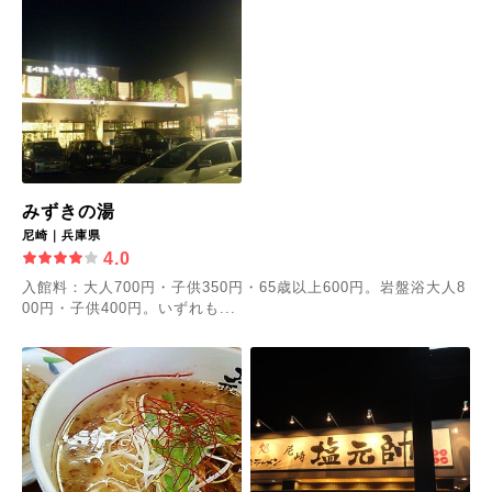
みずきの湯
尼崎｜兵庫県
4.0
入館料：大人700円・子供350円・65歳以上600円。岩盤浴大人8
00円・子供400円。いずれも...