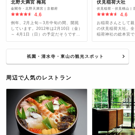
北野天満宮 梅苑
伏見稲荷大社
金閣寺・北野天満宮
|
京都府
伏見稲荷・伏見桃山
|
4.6
4.6
例年、2月上旬～3月中旬の間、開苑
お稲荷さんとして親
しています。2012年は2月10日（金）
の伏見稲荷大社。全
～ 4月1日（日）の予定だそうです。
稲荷神社の総本宮で
大人600円・小人300円、茶菓子付
りと連なってトンネ
き。
いる千本鳥居が有名
プされ、日中とは違
祇園・清水寺・東山の観光スポット
楽しめます。また伏
1年を通じていろい
いるので要チェック
周辺で人気のレストラン