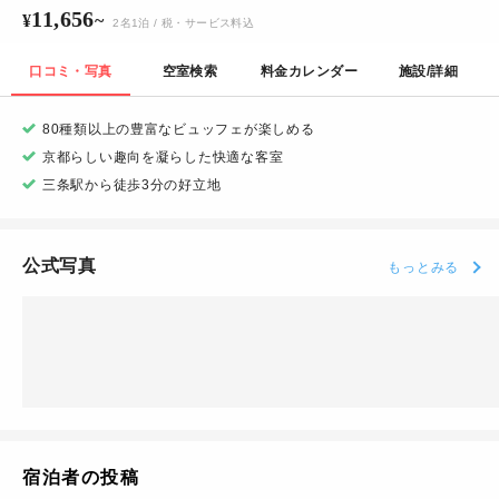
11,656
¥
~
2
名
1
泊
/ 税・サービス料込
口コミ・写真
空室検索
料金カレンダー
施設/詳細
80種類以上の豊富なビュッフェが楽しめる
京都らしい趣向を凝らした快適な客室
三条駅から徒歩3分の好立地
公式写真
もっとみる
宿泊者の投稿