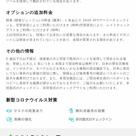
ツールを使用して翻訳されている場合があります。
オプションの追加料金
朝食 (朝食ビュッフェ) の料金 (概算) : 1 名あたり 2640 JPYアーリーチェックイ
ンも、空室状況によりご利用いただけます (有料)空室状況により、レイトチェック
アウトをご利用いただけます (有料)
上記項目以外にも、現地にてお支払いが必要な場合があります。また料金とデポジ
ットには税金が含まれていないことがあり、金額が変更される場合があります。
その他の情報
5 歳以下のお子様が、保護者の方と同室で既存のベッドを使用して滞在される場
合、登録した大人 1 名につき 1 名様まで宿泊料金は無料です。日本の厚生労働省
は、インやホテル、モーテルなどを含むいかなる種類の宿泊施設でも、日本に​居住
してない海外のお客様の宿泊に際し、国籍および旅券番号の確認とパスポートのご
提示を義務付け​ております。また、各宿泊施設には、ご宿泊者全員のパスポートを
コピーし保存する義務が課せられておりますの​で、ご協力をお願いいたします。非
対面式のチェックイン、非対面式のチェックアウトをご利用いただけます。
新型コロナウイルス対策