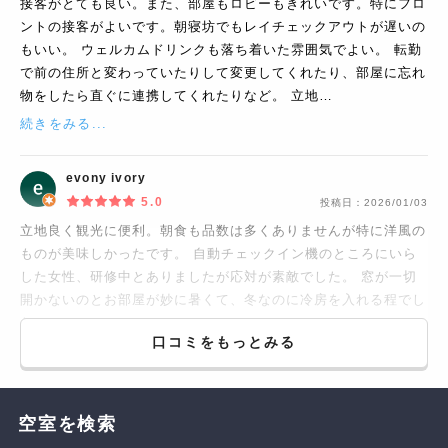
接客がとても良い。また、部屋もロビーもきれいです。特にフロ
ントの接客がよいです。朝寝坊でもレイチェックアウトが遅いの
もいい。 ウェルカムドリンクも落ち着いた雰囲気でよい。 転勤
で前の住所と変わっていたりして変更してくれたり、部屋に忘れ
物をしたら直ぐに連携してくれたりなど。 立地…
続きをみる...
evony ivory
5.0
投稿日：
2026/01/03
立地良く観光に便利。朝食も品数は多くありませんが特に洋風の
ものが美味しかったです。 自動チェックイン機のところにいら
した女性、研修中とありましたが応対が素敵でした。 窓が一切
開かないのとお部屋が妙に暑くて、冬なのに冷房を入れる程でし
た。
口コミをもっとみる
空室を検索