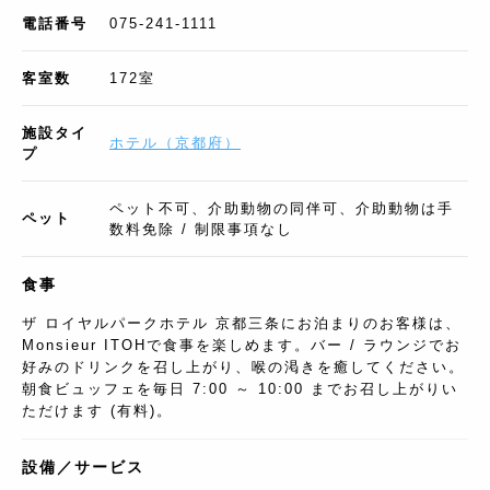
電話番号
075-241-1111
客室数
172
室
施設タイ
ホテル
（
京都府
）
プ
ペット不可、介助動物の同伴可、介助動物は手
ペット
数料免除 / 制限事項なし
食事
ザ ロイヤルパークホテル 京都三条にお泊まりのお客様は、
Monsieur ITOHで食事を楽しめます。バー / ラウンジでお
好みのドリンクを召し上がり、喉の渇きを癒してください。
朝食ビュッフェを毎日 7:00 ～ 10:00 までお召し上がりい
ただけます (有料)。
設備／サービス