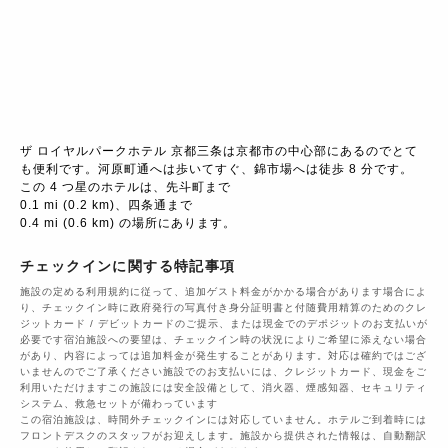
ザ ロイヤルパークホテル 京都三条は京都市の中心部にあるのでとて
も便利です。河原町通へは歩いてすぐ、錦市場へは徒歩 8 分です。 
この 4 つ星のホテルは、先斗町まで

0.1 mi (0.2 km)、四条通まで

0.4 mi (0.6 km) の場所にあります。
チェックインに関する特記事項
施設の定める利用規約に従って、追加ゲスト料金がかかる場合があります場合によ
り、チェックイン時に政府発行の写真付き身分証明書と付随費用精算のためのクレ
ジットカード / デビットカードのご提示、または現金でのデポジットのお支払いが
必要です宿泊施設への要望は、チェックイン時の状況によりご希望に添えない場合
があり、内容によっては追加料金が発生することがあります。対応は確約ではござ
いませんのでご了承ください施設でのお支払いには、クレジットカード、現金をご
利用いただけますこの施設には安全設備として、消火器、煙感知器、セキュリティ
システム、救急セットが備わっています
この宿泊施設は、時間外チェックインには対応していません。ホテルご到着時には
フロントデスクのスタッフがお迎えします。施設から提供された情報は、自動翻訳