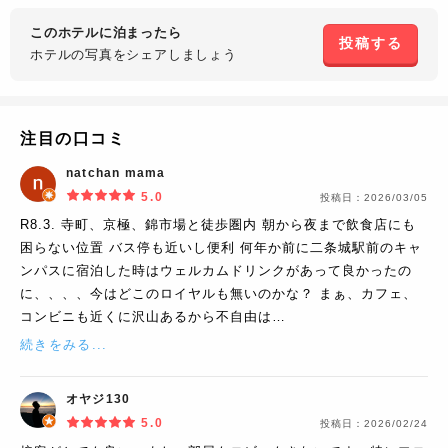
このホテルに泊まったら
投稿する
ホテルの写真を
シェアしましょう
注目の口コミ
natchan mama
5.0
投稿日：
2026/03/05
R8.3. 寺町、京極、錦市場と徒歩圏内 朝から夜まで飲食店にも
困らない位置 バス停も近いし便利 何年か前に二条城駅前のキャ
ンパスに宿泊した時はウェルカムドリンクがあって良かったの
に、、、、今はどこのロイヤルも無いのかな？ まぁ、カフェ、
コンビニも近くに沢山あるから不自由は…
続きをみる...
オヤジ130
5.0
投稿日：
2026/02/24