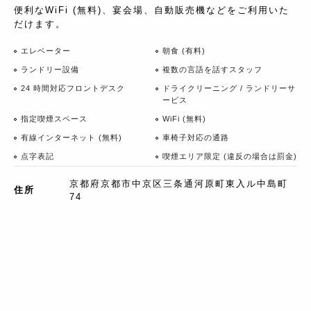
便利なWiFi (無料)、宴会場、自動販売機などをご利用いた
だけます。
エレベーター
朝食 (有料)
ランドリー設備
複数の言語を話すスタッフ
24 時間対応フロントデスク
ドライクリーニング / ランドリーサ
ービス
指定喫煙スペース
WiFi (無料)
有線インターネット (無料)
車椅子対応の通路
点字表記
喫煙エリア限定 (違反の場合は罰金)
京都府京都市中京区三条通河原町東入ル中島町
住所
74