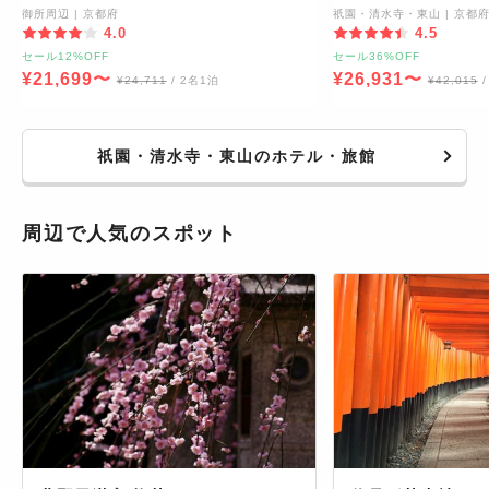
御所周辺
|
京都府
祇園・清水寺・東山
|
京都
4.0
4.5
セール12%OFF
セール36%OFF
¥
21,699
〜
¥
26,931
〜
¥
24,711
/ 2名1泊
¥
42,015
祇園・清水寺・東山のホテル・旅館
周辺で人気のスポット