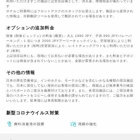
利用いただけますこの施設には安全設備として、消火器、煙感知器が備わっていま
す
ホテルご到着時にはフロントデスクのスタッフがお迎えします。施設から提供され
た情報は、自動翻訳ツールを使用して翻訳されている場合があります。
オプションの追加料金
朝食 (朝食ビュッフェ) の料金 (概算) : 大人 1980 JPY、子供 990 JPYバレーパ
ーキング : 1 泊につき 2000 JPYアーリーチェックインも、空室状況によりご利
用いただけます (有料)空室状況により、レイトチェックアウトをご利用いただけま
す (有料)
上記項目以外にも、現地にてお支払いが必要な場合があります。また料金とデポジ
ットには税金が含まれていないことがあり、金額が変更される場合があります。
その他の情報
日本の厚生労働省は、インやホテル、モーテルなどを含むいかなる種類の宿泊施設
でも、日本に​居住してない海外のお客様の宿泊に際し、国籍および旅券番号の確認
とパスポートのご提示を義務付け​ております。また、各宿泊施設には、ご宿泊者全
員のパスポートをコピーし保存する義務が課せられておりますの​で、ご協力をお願
いいたします。駐車場には車高制限があります。
新型コロナウイルス対策