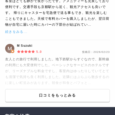
客室はとても静かで良かったです。アメニティーも充実しており
便利です。交通手段も京都駅から近く、観光アクセスも良いで
す。 帰りにキャスターを宅急便で送る事もでき、観光を楽しむ
こともできました。天候で有料カバーを購入しましたが、翌日荷
物が自宅に届いた時にカバーの下部分が結ばれてい…
続きをみる...
M Suzuki
5.0
投稿日：
2026/02/23
友人との旅行で利用しました。地下鉄駅からすぐなので、新幹線
の利用にも大変便利でした。ベーシックなサービスのホテルです
が、リーズナブルな料金ですし、客室内はゆったりしていてとて
も清潔で気持ち良く利用しました。近隣にはぶらぶら散歩するの
に楽しい町並みがあります。朝食が和食とバフェと…
続きをみる...
口コミをもっとみる