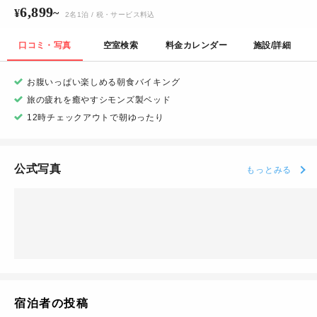
6,899
¥
~
2
名
1
泊
/ 税・サービス料込
口コミ・写真
空室検索
料金カレンダー
施設/詳細
お腹いっぱい楽しめる朝食バイキング
旅の疲れを癒やすシモンズ製ベッド
12時チェックアウトで朝ゆったり
公式写真
もっとみる
宿泊者の投稿