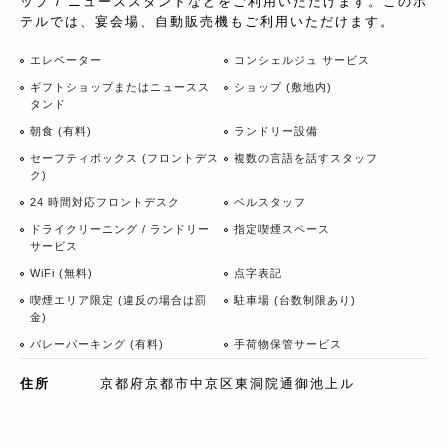
ップ / ニューススタンドなどをご利用いただけます。このホ
テルでは、宴会場、自動販売機もご利用いただけます。
エレベーター
コンシェルジュ サービス
ギフトショップまたはニュースス
ショップ (敷地内)
タンド
朝食 (有料)
ランドリー設備
セーフティボックス (フロントデス
複数の言語を話すスタッフ
ク)
24 時間対応フロントデスク
ベルスタッフ
ドライクリーニング / ランドリー
指定喫煙スペース
サービス
WiFi (無料)
点字表記
喫煙エリア限定 (違反の場合は罰
駐車場 (台数制限あり)
金)
バレーパーキング (有料)
手荷物保管サービス
住所
京都府京都市中京区東洞院通御池上ル