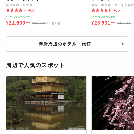
御所周辺
|
京都府
祇園・清水寺・東山
|
京都
4.0
4.5
セール12%OFF
セール36%OFF
¥
21,699
〜
¥
26,931
〜
¥
24,711
/ 2名1泊
¥
42,015
御所周辺のホテル・旅館
周辺で人気のスポット