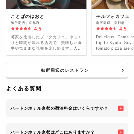
ことばのはおと
モルフォカフェ
御所周辺
|
京都府
御所周辺
|
京都府
4.5
4.5
町家を改装したブックカフェ。ゆっく
Delicious. Came h
りと時間が流れる店内で、美味しい食
trip to Kyoto. Soy
事や気ままな読書を楽しめます。人気
tomato pizza are d
のにゃんこパフェは、ひげはそうめ
is beautiful and th
ん、瞳はごまでできた愛くるしい表情
kind! However, ca
のにゃんこの顔のパフェ。可愛くて食
leftovers so dont 
御所周辺のレストラン
べるのがもったいないくらいです。
よくある質問
ハートンホテル京都の宿泊料金はいくらですか？
ハートンホテル京都はどこにありますか？