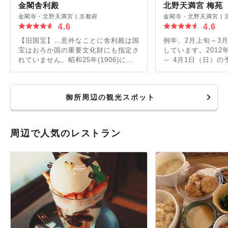
金閣舎利殿
北野天満宮 梅苑
金閣寺・北野天満宮
|
京都府
金閣寺・北野天満宮
|
4.6
4.6
【旧国宝】…意外なことに舎利殿は国
例年、2月上旬～3
宝はおろか国の重要文化財にも指定さ
しています。2012
れていません。昭和25年(1906)に学
～ 4月1日（日）
僧の放火により全焼、同時に国宝の足
大人600円・小人3
利義満坐像等10体の木像等も失いま
き。
した。現在の舎利殿(金閣)は昭和27年
御所周辺の観光スポット
から三年かけての再建〜昭和61年2月
から昭和62年10月までの昭和大修復
をへたものです。
周辺で人気のレストラン