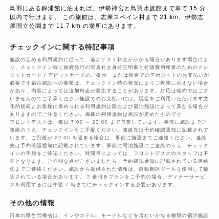
鳥羽にある錦浦館に泊まれば、伊勢神宮と鳥羽水族館まで車で 15 分
以内で行けます。 この旅館は、志摩スペイン村まで 21 km、伊勢志
摩国立公園まで 11.7 km の場所にあります。
チェックインに関する特記事項
施設の定める利用規約に従って、追加ゲスト料金がかかる場合があります場合によ
り、チェックイン時に政府発行の写真付き身分証明書と付随費用精算のためのクレ
ジットカード / デビットカードのご提示、または現金でのデポジットのお支払いが
必要です宿泊施設への要望は、チェックイン時の状況によりご希望に添えない場合
があり、内容によっては追加料金が発生することがあります。対応は確約ではござ
いませんのでご了承ください施設でのお支払いには、現金をご利用いただけます文
化的規範とお客様に求められる利用規約は国および宿泊施設によって異なる場合が
ありますのでご注意ください。掲載の利用規約は施設が定めたものです
フロントデスクは、毎日 7:00 ～ 23:00 まで営業しています。事前に施設までご
連絡のうえ、チェックインをご手配ください。連絡先は予約確認通知に記載されて
います。ご到着が 22:00 を過ぎる場合は、事前に施設までご連絡ください。連絡
先は予約確認通知に記載されています。事前に宿泊施設にご連絡のうえ、チェック
インの手順をご確認ください。時間帯によっては、フロントデスクのスタッフは不
在となります。ご不明な点がございましたら、予約確認通知に記載されている連絡
先までご連絡ください。施設から提供された情報は、自動翻訳ツールを使用して翻
訳されている場合があります。 2 食付きプランをご予約の場合、ディナーサービ
スを利用するには午後 7 時までにチェックインする必要があります。
その他の情報
日本の厚生労働省は、インやホテル、モーテルなどを含むいかなる種類の宿泊施設