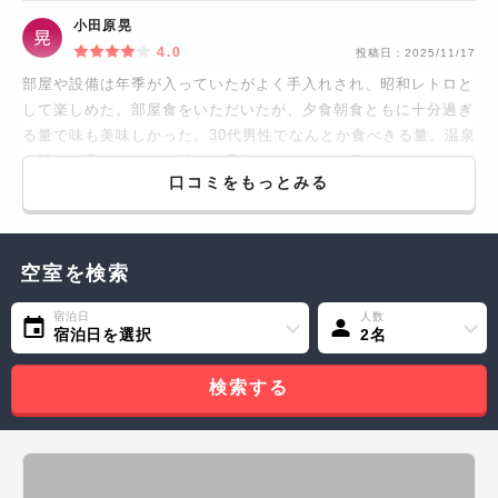
小田原晃
4.0
投稿日：
2025/11/17
部屋や設備は年季が入っていたがよく手入れされ、昭和レトロと
して楽しめた。部屋食をいただいたが、夕食朝食ともに十分過ぎ
る量で味も美味しかった。30代男性でなんとか食べきる量。温泉
も眺めが良かったが、外から見えてないかだけ気になった。
口コミをもっとみる
空室を検索
宿泊日
人数
宿泊日を選択
2名
検索する