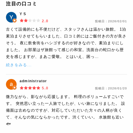
注目の口コミ
Y S
2.0
投稿日：
2026/02/01
古くて設備的にも不便だけど、スタッフさんは温かい旅館。 1泊
素泊まりさせてもらいました、口コミ的にはご飯付きの方が良さ
そう。 夜に飲食街をハシゴするのが好きなので、素泊まりにし
ました。 お部屋はザ旅館って感じの和室。洗面台の蛇口から歴
史を感じますが、まあご愛敬。 とはいえ、困っ…
続きをみる...
administrator
5.0
投稿日：
2026/01/20
微力ながら、影ながら応援します。 料理のボリュームすごいで
す。 突然思い立った一人旅でしたが、いい旅になりました。 設
備面は古めなのですが、対応していただいた方々の人柄が良く
て、そんなの気にならかったです。渋くていい。 水族館も近い
🐟️