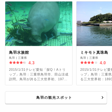
鳥羽水族館
ミキモト真珠島
鳥羽
|
三重県
鳥羽
|
三重県
4.3
4.0
2015/1/31テレビ愛知「探Q！Aトリ
2015/1/31テレ
ップ」鳥羽：三重県鳥羽市、田山涼成
ップ」鳥羽：三重県
訪問。鳥羽が誇る三大世界初、1976
る三大世界初：189
年スナメリの人工繁殖。これまでに
御木本幸吉が世界初
22頭誕生。国内で唯一ジュゴンが見
られ、飼育種数約1,200種は日本一。
鳥羽の観光スポット
ラッコにはジャンプさせ、ガラスに張
りついた烏賊を取らせて運動不足解
消。魚問屋が作った水族館。