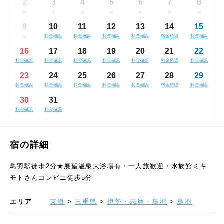
2
3
4
5
6
7
8
9
10
11
12
13
14
15
料金確認
料金確認
料金確認
料金確認
料金確認
料金確認
16
17
18
19
20
21
22
料金確認
料金確認
料金確認
料金確認
料金確認
料金確認
料金確認
23
24
25
26
27
28
29
料金確認
料金確認
料金確認
料金確認
料金確認
料金確認
料金確認
30
31
料金確認
料金確認
宿の詳細
鳥羽駅徒歩2分★展望温泉大浴場有・一人旅歓迎・水族館ミキ
モトさんコンビニ徒歩5分
エリア
東海
>
三重県
>
伊勢・志摩・鳥羽
>
鳥羽