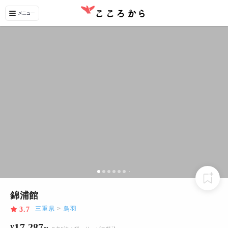
錦浦館
三重県
>
鳥羽
3.7
17,287
¥
~