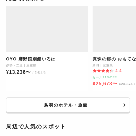
OYO 麻野館別館いろは
真珠の郷の おもてな
伊勢・二見
|
三重県
鳥羽
|
三重県
4.4
¥
13,236
〜
/ 2名1泊
セール11%OFF
¥
25,673
〜
¥
28,876
鳥羽のホテル・旅館
周辺で人気のスポット