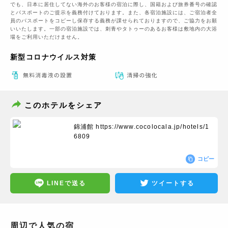
でも、日本に​居住してない海外のお客様の宿泊に際し、国籍および旅券番号の確認
とパスポートのご提示を義務付け​ております。また、各宿泊施設には、ご宿泊者全
員のパスポートをコピーし保存する義務が課せられておりますの​で、ご協力をお願
いいたします。一部の宿泊施設では、刺青やタトゥーのあるお客様は敷地内の大浴
場をご利用いただけません。
新型コロナウイルス対策
このホテルをシェア
錦浦館
https://www.cocolocala.jp/hotels/1
6809
コピー
LINEで送る
ツイートする
周辺で人気の宿