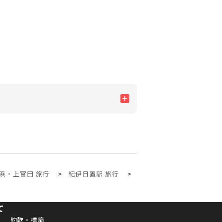
浜・上富田 旅行
紀伊日置駅 旅行
て
約款・標識