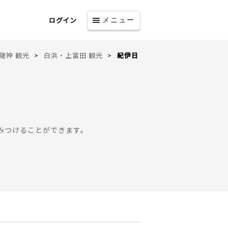
ログイン
メニュー
龍神 観光
白浜・上富田 観光
紀伊日
みつけることができます。