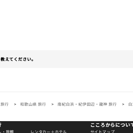
を教えてください。
 旅行
和歌山県 旅行
南紀白浜・紀伊田辺・龍神 旅行
白
行
こころからについ
ル・旅館
レンタカー＋ホテル
サイトマップ