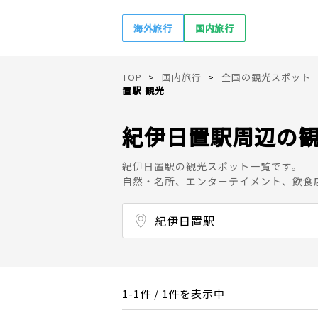
海外旅行
国内旅行
TOP
国内旅行
全国の観光スポット
置駅 観光
紀伊日置駅周辺の
紀伊日置駅の観光スポット一覧です。
自然・名所、エンターテイメント、飲食
紀伊日置駅
江住駅
見老津駅
周参見駅
紀伊日置駅
椿駅
紀伊富田駅
白浜駅
朝来駅
1-1件 / 1件を表示中