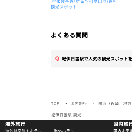
JR紀勢本線(新宮～和歌山)沿線の
観光スポット
よくある質問
紀伊日置駅で人気の観光スポット
TOP
国内旅行
関西（近畿）地方
紀伊日置駅 観光
海外旅行
国内旅
海外航空券＋ホテル
海外ホテル
国内ホテ