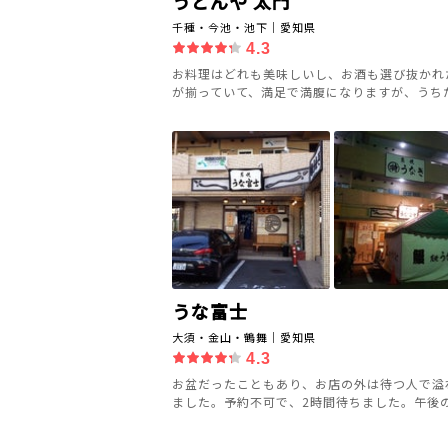
うどんや 太門
千種・今池・池下｜愛知県
4.3
お料理はどれも美味しいし、お酒も選び抜かれ
が揃っていて、満足で満腹になりますが、うちたて
うな富士
大須・金山・鶴舞｜愛知県
4.3
お盆だったこともあり、お店の外は待つ人で溢
ました。予約不可で、2時間待ちました。午後の営