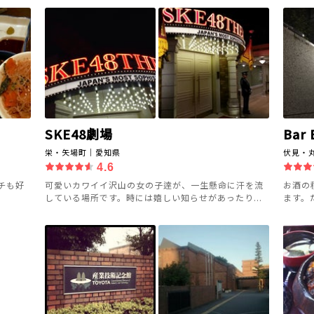
SKE48劇場
Bar
栄・矢場町｜愛知県
伏見・
4.6
チも好
可愛いカワイイ沢山の女の子逹が、一生懸命に汗を流
お酒の
している場所です。時には嬉しい知らせがあったり...
ます。