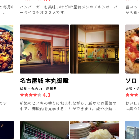
と毎月8
ハンバーガーも美味いけどNY屋台メシのチキンオーバ
旨いっ
..
ーライスもオススメです。
から食
名古屋城 本丸御殿
ソロ
伏見・丸の内｜愛知県
大須・
4.3
です
新築のヒノキの香りに包まれながら、厳かな雰囲気の
おいし
中で、御殿内を見学することができます。虎や小動...
は素う