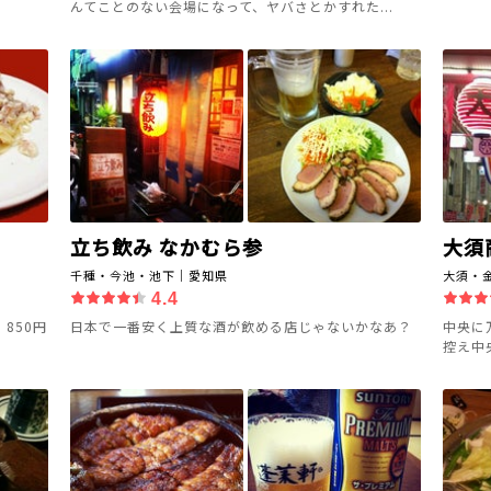
んてことのない会場になって、ヤバさとかすれた...
立ち飲み なかむら参
大須
千種・今池・池下｜愛知県
大須・
4.4
850円
日本で一番安く上質な酒が飲める店じゃないかなあ？
中央に
控え中