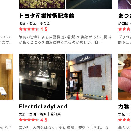
トヨタ産業技術記念館
あつ
北区・西区｜愛知県
熱田区
4.5
ってい
館員の皆様による自動織機の説明 & 実演があり、機械
『ひつ
います。
が動くところを間近に見られるのが嬉しい。自...
間以上
ElectricLadyLand
力雅
大須・金山・鶴舞｜愛知県
伏見・
4.5
うなぎが
昔のELLの面影はなく、外に綺麗に整列させられ、な
串カツ