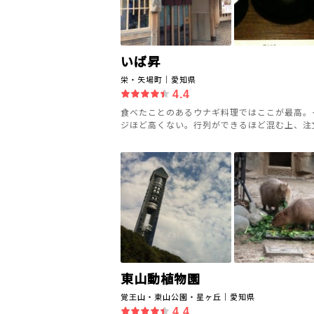
いば昇
栄・矢場町｜愛知県
4.4
食べたことのあるウナギ料理ではここが最高。
ジほど高くない。行列ができるほど混む上、注文し
東山動植物園
覚王山・東山公園・星ヶ丘｜愛知県
4.4