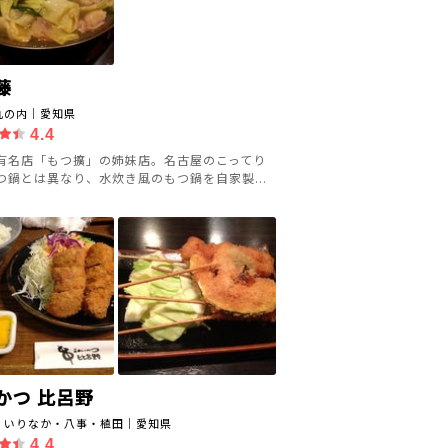
藤
丸の内｜愛知県
4.4
有名店「もつ擴」の姉妹店。名古屋のこってり
つ鍋とは異なり、水炊き風のもつ鍋を自家製...
かつ 比呂野
・いりなか・八事・植田｜愛知県
4.4