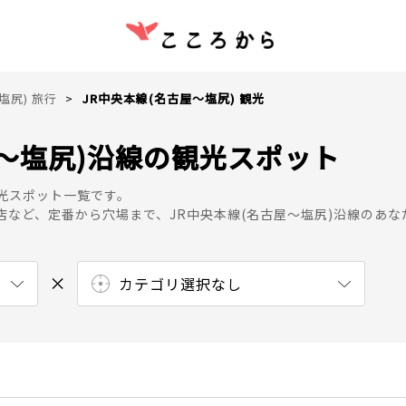
塩尻) 旅行
JR中央本線(名古屋～塩尻) 観光
屋～塩尻)沿線の観光スポット
観光スポット一覧です。
店など、定番から穴場まで、JR中央本線(名古屋～塩尻)沿線のあ
カテゴリ選択なし
エンターテイメント
ショッピング
温泉・スパ
自然・名所
博物館・美術館
飲食店
カフェ・スイーツ