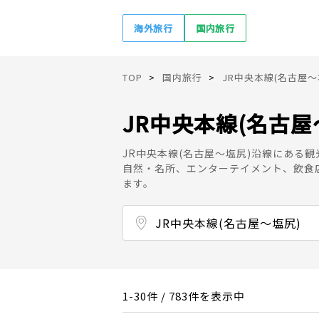
海外旅行
国内旅行
TOP
国内旅行
JR中央本線(名古屋～
JR中央本線(名古
JR中央本線(名古屋～塩尻)沿線にある
自然・名所、エンターテイメント、飲食
ます。
JR中央本線(名古屋～塩尻)
塩尻駅
名古屋駅
金山駅（愛知県）
鶴舞駅
千種駅
大曽根駅
新守山駅
勝川駅
春日井駅
神領駅
高蔵寺駅
定光寺駅
古虎渓駅
多治見駅
土岐市駅
瑞浪駅
釜戸駅
武並駅
恵那駅
美乃坂本駅
中津川駅
落合川駅
坂下駅
田立駅
南木曽駅
十二兼駅
野尻駅
大桑駅（長野県）
須原駅
倉本駅
上松駅
木曽福島駅
原野駅
宮ノ越駅
藪原駅
奈良井駅
木曽平沢駅
贄川駅
日出塩駅
洗馬駅
1-30件 / 783件を表示中