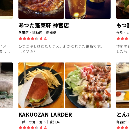
あつた蓬莱軒 神宮店
もつ
熱田区・瑞穂区｜愛知県
伏見・
4.4
イメー
ひつまぶしはあたりまえ。肝がこれまた絶品です。
博多の
...
（≧∇≦）
したも
KAKUOZAN LARDER
とん
千種・今池・池下｜愛知県
御器所
4.4