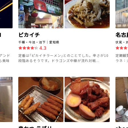
N
ピカイチ
名古
千種・今池・池下｜愛知県
伏見・
4.3
アンド
定番は｢ピカイチラーメン｣とのことでした。辛さが10
定期観
ら美味
段階あるそうです。ドラゴンズ中継が流れ対戦...
ラネ：大