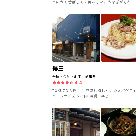
とにかく香ばしくて美味しい。うなぎがそれ...
得三
千種・今池・池下｜愛知県
4.4
TOKUZO名物！！ 豆腐と梅じゃこのスパゲティ 
ハーフサイズ 550円 特製！梅じ...