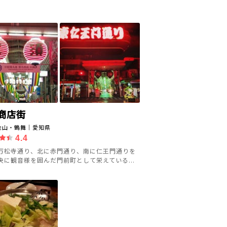
商店街
金山・鶴舞｜愛知県
4.4
万松寺通り、北に赤門通り、南に仁王門通りを
央に観音様を囲んだ門前町として栄えている...