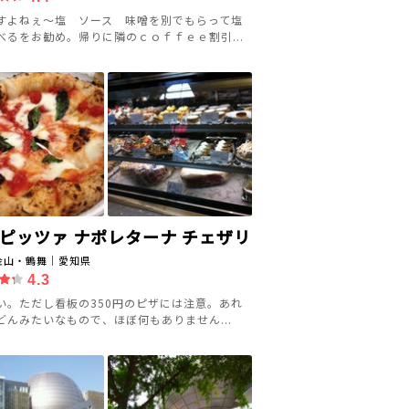
すよねぇ～塩 ソース 味噌を別でもらって塩
べるをお勧め。帰りに隣のｃｏｆｆｅｅ割引...
 ピッツァ ナポレターナ チェザリ
金山・鶴舞｜愛知県
4.3
い。ただし看板の350円のピザには注意。あれ
どんみたいなもので、ほぼ何もありません...