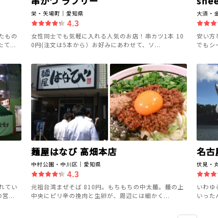
串かつ ラブリー
shee
栄・矢場町｜愛知県
大須・
4.3
たもの
女性同士でも気軽に入れる人気のお店！串カツ1本 10
安い方
...
0円(注文は5本から）お好みにあわせて、ソ...
でもシ
麺屋はなび 高畑本店
名古
中村公園・中川区｜愛知県
伏見・
4.3
れてい
元祖台湾まぜそば 810円。もちもちの中太麺。麺の上
いわゆ
...
中央にピリ辛の挽肉と生卵が、周辺には細かく...
いった