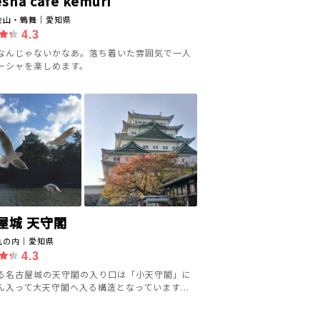
sha cafe kemuri
金山・鶴舞｜愛知県
4.3
なんじゃないかなあ。落ち着いた雰囲気で一人
ーシャを楽しめます。
屋城 天守閣
丸の内｜愛知県
4.3
る名古屋城の天守閣の入り口は「小天守閣」に
ん入って大天守閣へ入る構造となっています...