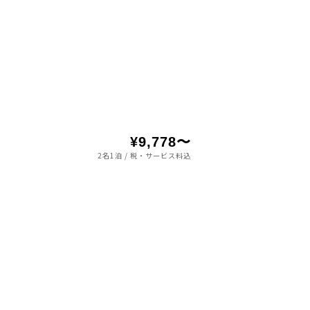
¥9,778〜
2名1泊 / 税・サービス料込