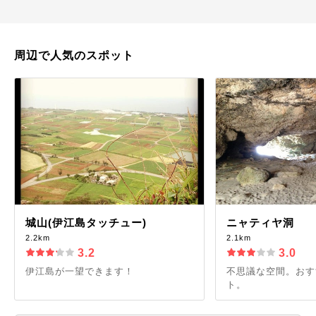
周辺で人気のスポット
城山(伊江島タッチュー)
ニャティヤ洞
2.2km
2.1km
3.2
3.0
伊江島が一望できます！
不思議な空間。おす
ト。