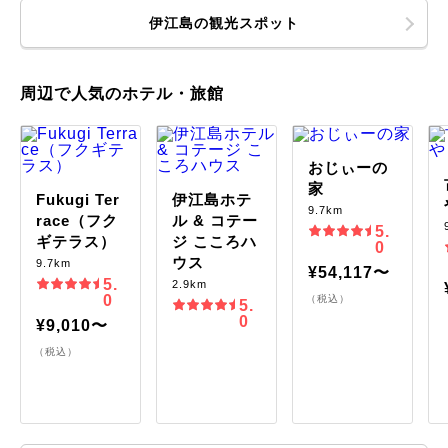
伊江島の観光スポット
周辺で人気のホテル・旅館
おじぃーの
家
Fukugi Ter
伊江島ホテ
9.7km
race（フク
ル & コテー
5.
ギテラス）
ジ こころハ
0
ウス
9.7km
¥54,117〜
5.
2.9km
0
（税込）
5.
0
¥9,010〜
（税込）