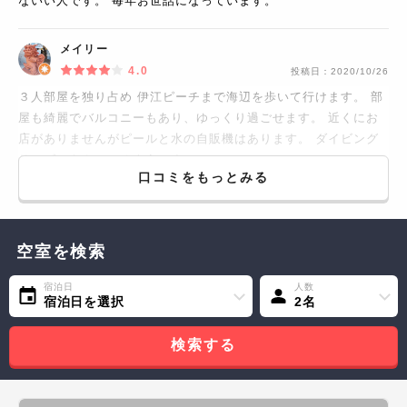
ないい人です。 毎年お世話になっています。
メイリー
4.0
投稿日：
2020/10/26
３人部屋を独り占め 伊江ピーチまで海辺を歩いて行けます。 部
屋も綺麗でバルコニーもあり、ゆっくり過ごせます。 近くにお
店がありませんがピールと水の自販機はあります。 ダイビング
サービスもやってるようです。
口コミをもっとみる
空室を検索
宿泊日
人数
宿泊日を選択
2名
検索する