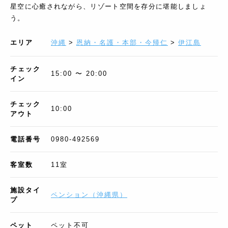
星空に心癒されながら、リゾート空間を存分に堪能しましょ
う。
エリア
沖縄
>
恩納・名護・本部・今帰仁
>
伊江島
チェック
15:00 〜 20:00
イン
チェック
10:00
アウト
電話番号
0980-492569
客室数
11
室
施設タイ
ペンション
（
沖縄県
）
プ
ペット
ペット不可