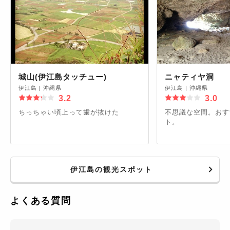
城山(伊江島タッチュー)
ニャティヤ洞
伊江島
|
沖縄県
伊江島
|
沖縄県
3.2
3.0
ちっちゃい頃上って歯が抜けた
不思議な空間。おす
ト。
伊江島の観光スポット
よくある質問