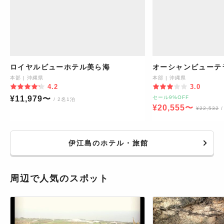
ロイヤルビューホテル美ら海
オーシャンビューテラ
本部
|
沖縄県
本部
|
沖縄県
4.2
3.0
¥
11,979
〜
セール9%OFF
/ 2名1泊
¥
20,555
〜
¥
22,532
伊江島のホテル・旅館
周辺で人気のスポット