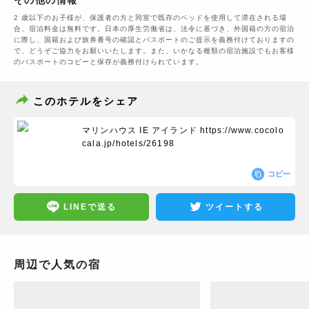
その他の情報
2 歳以下のお子様が、保護者の方と同室で既存のベッドを使用して滞在される場
合、宿泊料金は無料です。日本の厚生労働省は、法令に基づき、外国籍の方の宿泊
に際し、国籍および旅券番号の確認とパスポートのご提示を義務付けておりますの
で、どうぞご協力をお願いいたします。また、いかなる種類の宿泊施設でもお客様
のパスポートのコピーと保存が義務付けられています。
このホテルをシェア
マリンハウス IE アイランド
https://www.cocolo
cala.jp/hotels/26198
コピー
LINEで送る
ツイートする
周辺で人気の宿