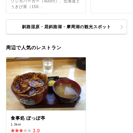
ゾシカバーガー（400円）、北海道と
うきび茶（150...
釧路湿原・屈斜路湖・摩周湖の観光スポット
周辺で人気のレストラン
食事処 ぽっぽ亭
1.3km
3.0