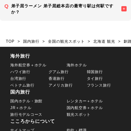
弟子屈ラーメン 弟子屈総本店の最寄り駅は何駅です
か？
TOP
国内旅行
全国の観光スポット
北海道 観光
釧
海外旅行
海外航空券＋ホテル
海外ホテル
ハワイ旅行
グアム旅行
韓国旅行
台湾旅行
香港旅行
タイ旅行
ベトナム旅行
アメリカ旅行
フランス旅行
国内旅行
国内ホテル・旅館
レンタカー＋ホテル
JR＋ホテル
国内航空券＋ホテル
旅行モデルコース
観光スポット
こころからについて
サイトマップ
約款・標識