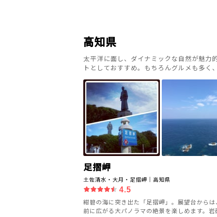
高知県
太平洋に面し、ダイナミックな自然が魅力
トとしておすすめ。もちろんグルメも多く
足摺岬
土佐清水・大月・足摺岬｜高知県
4.5
紺碧の海に突き出た「足摺岬」。展望台からは
前に広がる大パノラマの絶景を楽しめます。岩礁に