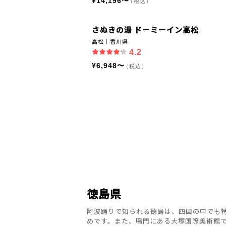
¥14,196〜
（税込）
さぬきの湯 ドーミーイン高松
高松｜香川県
4.2
¥6,948〜
（税込）
徳島県
阿波踊りで知られる徳島は、四国の中でも
めです。また、鳴門にある大塚国際美術館