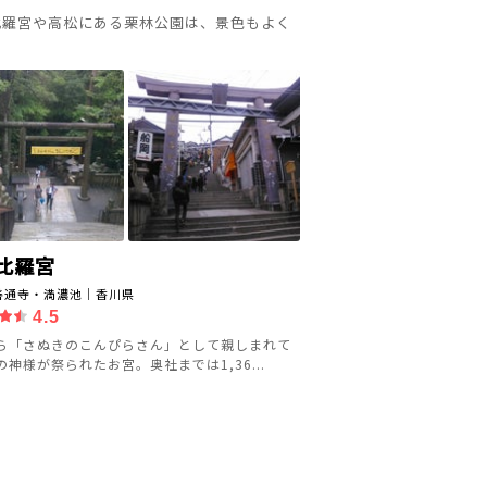
比羅宮や高松にある栗林公園は、景色もよく
比羅宮
善通寺・満濃池｜香川県
4.5
ら「さぬきのこんぴらさん」として親しまれて
の神様が祭られたお宮。奥社までは1,36...