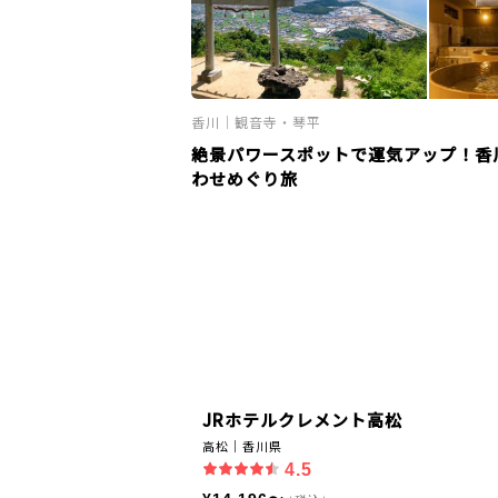
香川｜観音寺・琴平
絶景パワースポットで運気アップ！香
わせめぐり旅
JRホテルクレメント高松
高松｜香川県
4.5