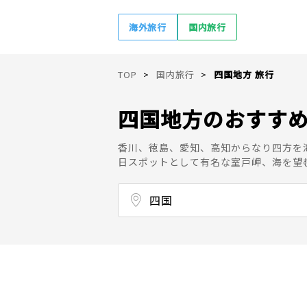
海外旅行
国内旅行
TOP
国内旅行
四国地方 旅行
四国地方のおすす
香川、徳島、愛知、高知からなり四方を
日スポットとして有名な室戸岬、海を望
四国
徳島県
香川県
愛媛県
高知県
北海道
東北
関東
甲信越
北陸
東海
関西（近畿）
中国
四国
九州
沖縄