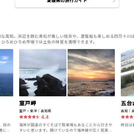
愛媛県の旅行ガイド
的な高知。浜辺を囲む青松が美しい桂浜や、遊覧船も楽しめる四万十川
、ひろめひろめ市場では土佐の味覚を満喫できます。
室戸岬
五台
室戸・東洋｜高知県
高知｜
4.4
、目の
海岸が国道のすぐそばで駐車場もあることから行きや
昨日は
...
すいと思います。開けているので海岸線が広く見渡...