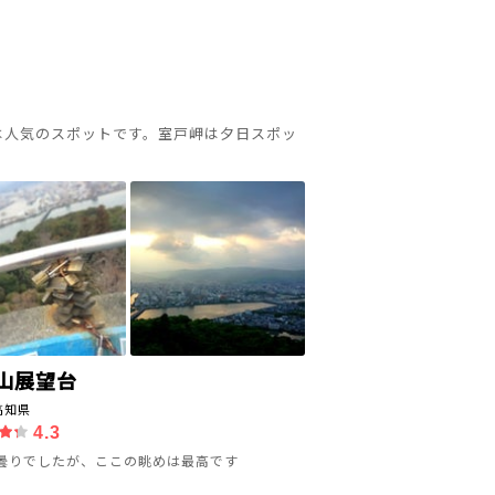
は人気のスポットです。室戸岬は夕日スポッ
山展望台
高知県
4.3
曇りでしたが、ここの眺めは最高です