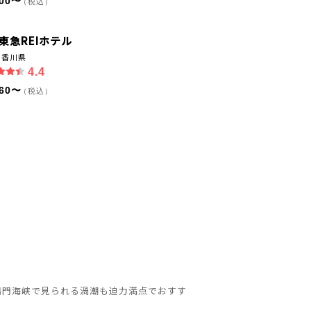
300〜
（税込）
東急REIホテル
｜香川県
4.4
660〜
（税込）
鳴門海峡で見られる渦潮も迫力満点でおすす