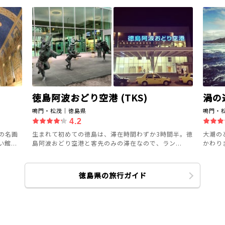
徳島阿波おどり空港 (TKS)
渦の
鳴門・松茂｜徳島県
鳴門・
4.2
の名画
生まれて初めての徳島は、滞在時間わずか3時間半。徳
大潮の
...
島阿波おどり空港と客先のみの滞在なので、ラン...
かわり
徳島県の旅行ガイド