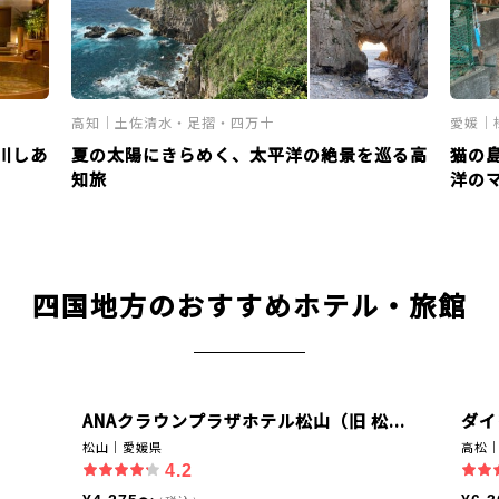
高知｜土佐清水・足摺・四万十
愛媛｜
川しあ
夏の太陽にきらめく、太平洋の絶景を巡る高
猫の
知旅
洋の
四国地方のおすすめホテル・旅館
ANAクラウンプラザホテル松山（旧 松...
ダイ
松山｜愛媛県
高松
4.2