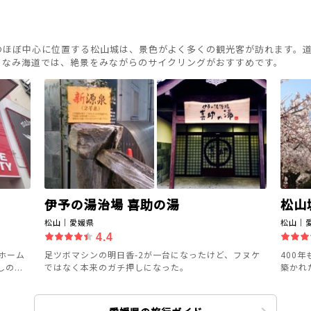
のほぼ中心に位置する松山城は、景色がよく多くの観光客が訪れます。
まなみ海道では、絶景をみながらのサイクリングがおすすめです。
伊予の湯治場 喜助の湯
松山
松山｜愛媛県
松山｜
4.4
ホーム
足ツボマシンの明日香-2が一台になったけど、フヌケ
400
...
ではなく本来のガチ押しになった。
築かれ