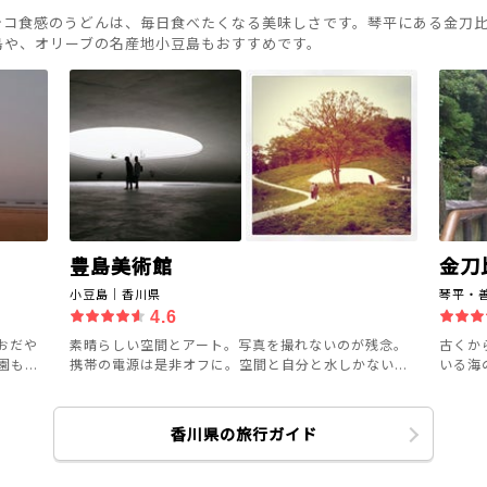
シコ食感のうどんは、毎日食べたくなる美味しさです。琴平にある金刀
島や、オリーブの名産地小豆島もおすすめです。
豊島美術館
金刀
小豆島｜香川県
琴平・
4.6
おだや
素晴らしい空間とアート。写真を撮れないのが残念。
古くか
...
携帯の電源は是非オフに。空間と自分と水しかない...
いる海
香川県の旅行ガイド