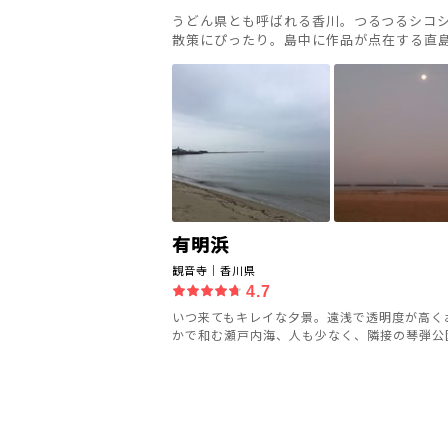
うどん県とも呼ばれる香川。つるつるシコ
散策にぴったり。島中に作品が点在する直
有明浜
観音寺｜香川県
4.7
いつ来てもキレイな夕景。遠浅で透明度が高く
かで和む瀬戸内海、人も少なく、隣接の琴弾公園も