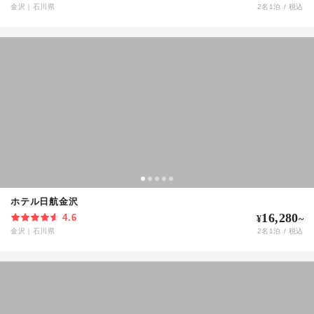
金沢
｜
石川県
2
名
1
泊 / 税込
ホテル日航金沢
16,280
4.6
¥
~
金沢
｜
石川県
2
名
1
泊 / 税込