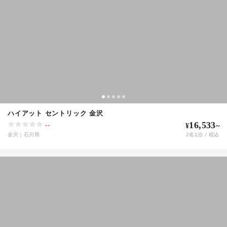
ハイアット セントリック 金沢
16,533
--
¥
~
金沢
｜
石川県
2
名
1
泊 / 税込