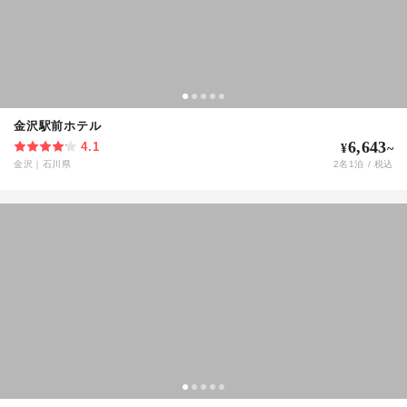
金沢駅前ホテル
6,643
4.1
¥
~
金沢
｜
石川県
2
名
1
泊 / 税込