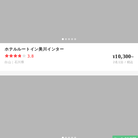
ホテルルートイン美川インター
10,300
3.8
¥
~
白山
｜
石川県
2
名
1
泊 / 税込