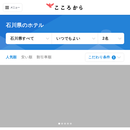
石川県のホテル
石川県すべて
いつでもよい
2名
人気順
安い順
割引率順
こだわり条件
1