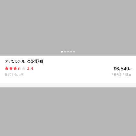
アパホテル 金沢野町
6,540
3.4
¥
~
金沢
｜
石川県
2
名
1
泊 / 税込