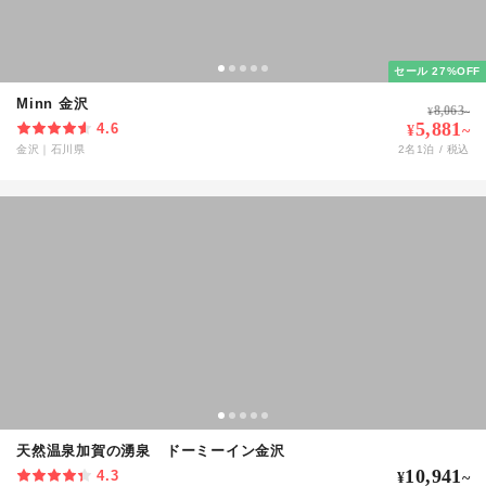
セール 27%OFF
Minn 金沢
8,063
¥
~
5,881
4.6
¥
~
金沢
｜
石川県
2
名
1
泊 / 税込
天然温泉加賀の湧泉 ドーミーイン金沢
10,941
4.3
¥
~