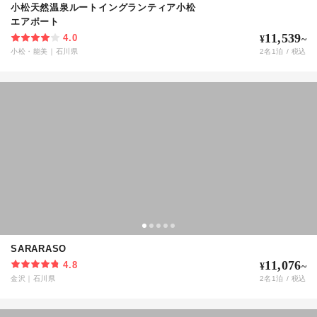
小松天然温泉ルートイングランティア小松
エアポート
11,539
4.0
¥
~
小松・能美
｜
石川県
2
名
1
泊 / 税込
SARARASO
11,076
4.8
¥
~
金沢
｜
石川県
2
名
1
泊 / 税込