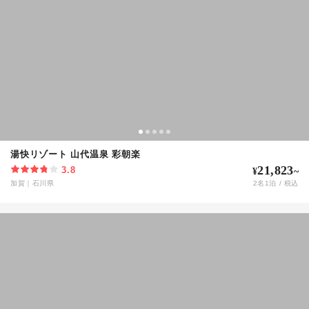
湯快リゾート 山代温泉 彩朝楽
21,823
3.8
¥
~
加賀
｜
石川県
2
名
1
泊 / 税込