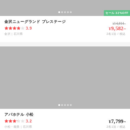
セール 32%OFF
金沢ニューグランド プレステージ
14,014
¥
~
9,582
3.9
¥
~
金沢
｜
石川県
2
名
1
泊 / 税込
アパホテル 小松
7,799
3.2
¥
~
小松・能美
｜
石川県
2
名
1
泊 / 税込