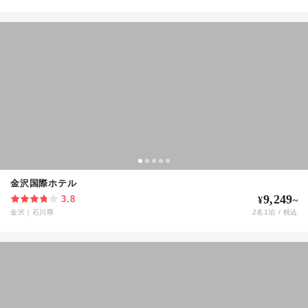
金沢国際ホテル
9,249
3.8
¥
~
金沢
｜
石川県
2
名
1
泊 / 税込