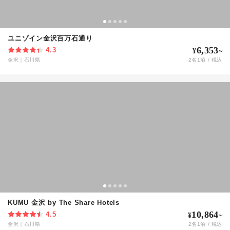
ユニゾイン金沢百万石通り
6,353
4.3
¥
~
金沢
｜
石川県
2
名
1
泊 / 税込
KUMU 金沢 by The Share Hotels
10,864
4.5
¥
~
金沢
｜
石川県
2
名
1
泊 / 税込