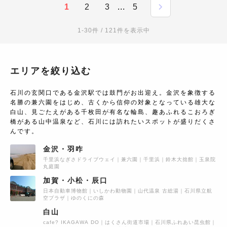
1
2
3
...
5
1-30件 / 121件を表示中
エリアを絞り込む
石川の玄関口である金沢駅では鼓門がお出迎え。金沢を象徴する
名勝の兼六園をはじめ、古くから信仰の対象となっている雄大な
白山、見ごたえがある千枚田が有名な輪島、趣あふれるこおろぎ
橋がある山中温泉など、石川には訪れたいスポットが盛りだくさ
んです。
金沢・羽咋
千里浜なぎさドライブウェイ
兼六園
千里浜
鈴木大拙館
玉泉院
丸庭園
加賀・小松・辰口
日本自動車博物館
いしかわ動物園
山代温泉 古総湯
石川県立航
空プラザ
ゆのくにの森
白山
cafe? IKAGAWA DO
はくさん街道市場
石川県ふれあい昆虫館