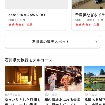
cafe? IKAGAWA DO
千里浜なぎさド
白山
|
石川県
羽咋・千里浜
|
石川県
4.5
4.5
石川県の観光スポット
石川県の旅行モデルコース
石川県｜金沢
石川｜金沢
石川｜金沢
ゆったりとした時間を
和の情緒あふれる金沢
風情ある城
過ごす、大人の贅沢な
で、観光もグルメも楽
と、金沢の