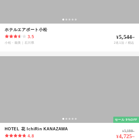
ホテルエアポート小松
5,544
3.5
¥
~
小松・能美
｜
石川県
2
名
1
泊 / 税込
セール 9%OFF
HOTEL 花 IchiRin KANAZAWA
5,180
¥
~
4,725
4.8
¥
~