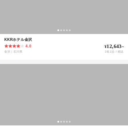
KKRホテル金沢
12,643
4.0
¥
~
金沢
｜
石川県
2
名
1
泊 / 税込