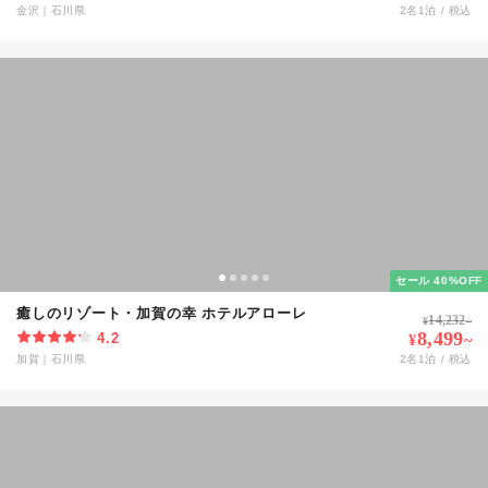
金沢
｜
石川県
2
名
1
泊 / 税込
セール 40%OFF
癒しのリゾート・加賀の幸 ホテルアローレ
14,232
¥
~
8,499
4.2
¥
~
加賀
｜
石川県
2
名
1
泊 / 税込