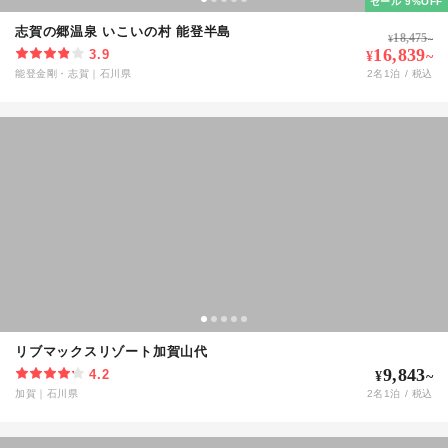
セール 9%OFF
志賀の郷温泉 いこいの村 能登半島
18,475
¥
~
16,839
3.9
¥
~
能登金剛・志賀
｜
石川県
2
名
1
泊 / 税込
リブマックスリゾート加賀山代
9,843
4.2
¥
~
加賀
｜
石川県
2
名
1
泊 / 税込