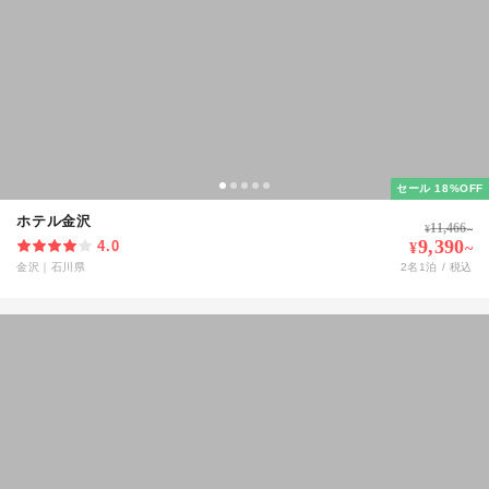
セール 18%OFF
ホテル金沢
11,466
¥
~
9,390
4.0
¥
~
金沢
｜
石川県
2
名
1
泊 / 税込