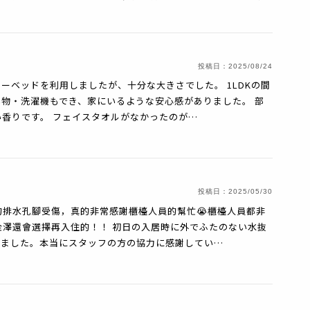
投稿日：
2025/08/24
ーベッドを利用しましたが、十分な大きさでした。 1LDKの間
物・洗濯機もでき、家にいるような安心感がありました。 部
香りです。 フェイスタオルがなかったのが…
投稿日：
2025/05/30
排水孔腳受傷，真的非常感謝櫃檯人員的幫忙😭櫃檯人員都非
澤還會選擇再入住的！！ 初日の入居時に外でふたのない水抜
いました。本当にスタッフの方の協力に感謝してい…