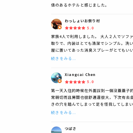
値のあるホテルと感じました。
わっしょいお祭り村
5.0
家族4人で利用しました。 大人２人でソファ
取りで、内装はとても清潔でシンプル。洗い
屋に置いてあった消臭スプレーがとてもいい
続きをみる...
Xiangcai Chen
5.0
第一天入住的時候在外面踩到一個沒蓋蓋子的
常親切而且房間也很舒適還很大，下次有去金
きの穴を踏んでしまって足を怪我してしま
続きをみる...
つばさ