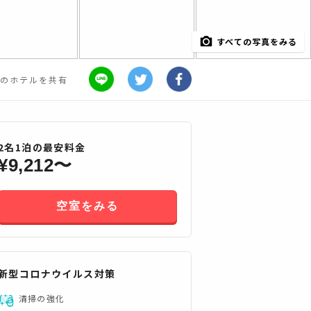
すべての写真をみる
のホテルを共有
2
名
1
泊の最安料金
¥
9,212
〜
空室をみる
新型コロナウイルス対策
すべてみる
清掃の強化