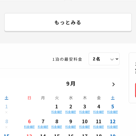
もっとみる
1泊の最安料金
9月
土
日
月
火
水
木
金
土
1
1
2
3
4
5
料金確認
料金確認
料金確認
料金確認
料金確認
8
6
7
8
9
10
11
12
料金確認
料金確認
料金確認
料金確認
料金確認
料金確認
料金確認
15
13
14
15
16
17
18
19