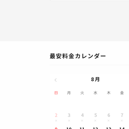
最安料金カレンダー
8月
日
月
火
水
木
金
2
3
4
5
6
7
9
10
11
12
13
14