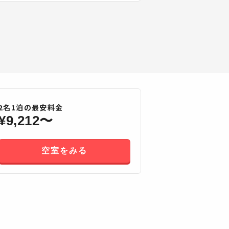
2
名
1
泊の最安料金
¥
9,212
〜
空室をみる