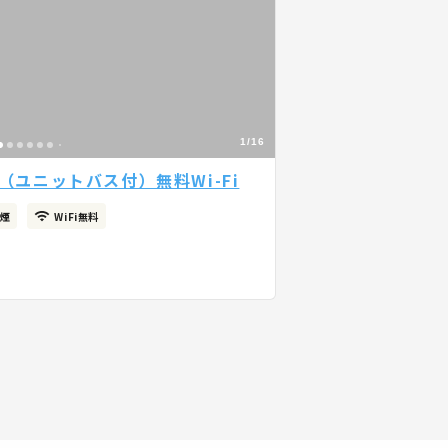
1/16
（ユニットバス付）無料Wi-Fi
煙
WiFi無料