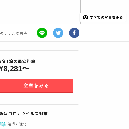
すべての写真をみる
のホテルを共有
2
名
1
泊の最安料金
¥
8,281
〜
空室をみる
すべてみる
新型コロナウイルス対策
清掃の強化