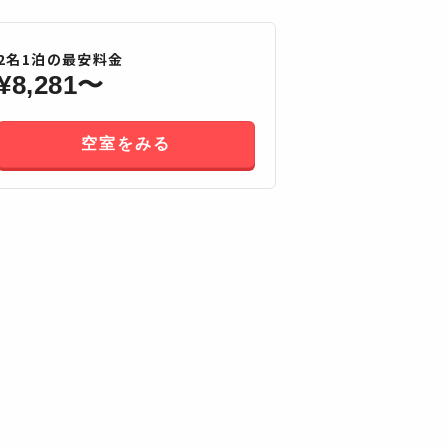
2
名
1
泊の最安料金
¥
8,281
〜
空室をみる