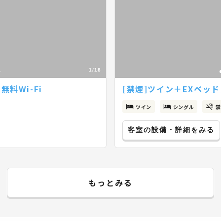
1/18
料Wi-Fi
[禁煙]ツイン＋EXベッド
ツイン
シングル
禁
客室の設備・詳細をみる
もっとみる