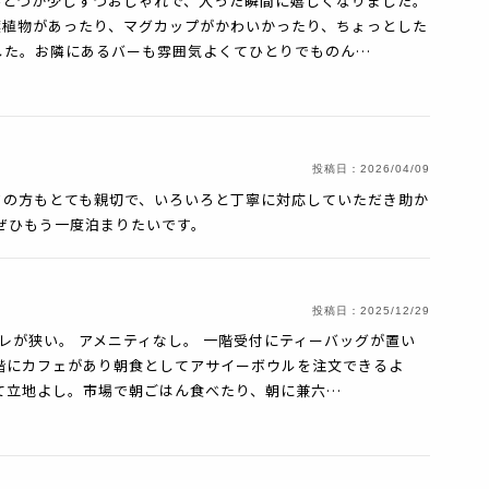
ひとつが少しずつおしゃれで、入った瞬間に嬉しくなりました。
葉植物があったり、マグカップがかわいかったり、ちょっとした
した。お隣にあるバーも雰囲気よくてひとりでものん…
投稿日：
2026/04/09
フの方もとても親切で、いろいろと丁寧に対応していただき助か
ぜひもう一度泊まりたいです。
投稿日：
2025/12/29
レが狭い。 アメニティなし。 一階受付にティーバッグが置い
階にカフェがあり朝食としてアサイーボウルを注文できるよ
て立地よし。市場で朝ごはん食べたり、朝に兼六…