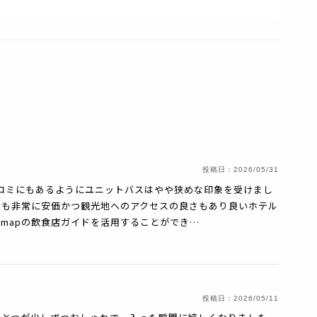
投稿日：
2026/05/31
コミにもあるようにユニットバスはやや狭めな印象を受けまし
費も非常に安価かつ観光地へのアクセスの良さもあり良いホテル
lemapの飲食店ガイドを活用することができ…
投稿日：
2026/05/11