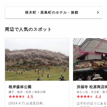
桜木町・高島町のホテル・旅館
周辺で人気のスポット
根岸森林公園
洪福寺 松原商店
磯子・根岸・杉田
|
神奈川県
保土ヶ谷・天王町・星
4.5
4.4
(2014.4.7) お花見日和。
はずれのほうにある