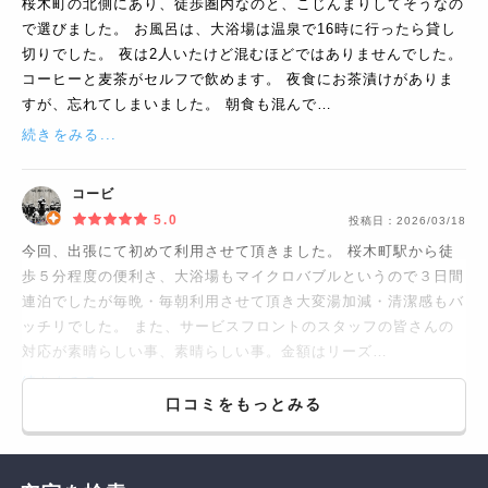
桜木町の北側にあり、徒歩圏内なのと、こじんまりしてそうなの
で選びました。 お風呂は、大浴場は温泉で16時に行ったら貸し
切りでした。 夜は2人いたけど混むほどではありませんでした。
コーヒーと麦茶がセルフで飲めます。 夜食にお茶漬けがありま
すが、忘れてしまいました。 朝食も混んで…
続きをみる...
コービ
5.0
投稿日：
2026/03/18
今回、出張にて初めて利用させて頂きました。 桜木町駅から徒
歩５分程度の便利さ、大浴場もマイクロバブルというので３日間
連泊でしたが毎晩・毎朝利用させて頂き大変湯加減・清潔感もバ
ッチリでした。 また、サービスフロントのスタッフの皆さんの
対応が素晴らしい事、素晴らしい事。金額はリーズ…
続きをみる...
口コミをもっとみる