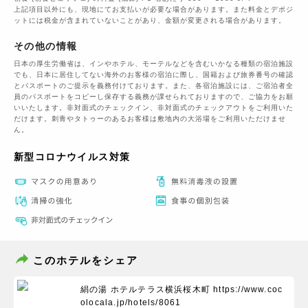
上記項目以外にも、現地にてお支払いが必要な場合があります。また料金とデポジ
ットには税金が含まれていないことがあり、金額が変更される場合があります。
その他の情報
日本の厚生労働省は、インやホテル、モーテルなどを含むいかなる種類の宿泊施設
でも、日本に​居住してない海外のお客様の宿泊に際し、国籍および旅券番号の確認
とパスポートのご提示を義務付け​ております。また、各宿泊施設には、ご宿泊者全
員のパスポートをコピーし保存する義務が課せられておりますの​で、ご協力をお願
いいたします。非対面式のチェックイン、非対面式のチェックアウトをご利用いた
だけます。刺青やタトゥーのあるお客様は敷地内の大浴場をご利用いただけませ
ん。
新型コロナウイルス対策
このホテルをシェア
絹の湯 ホテルテラス横浜桜木町
https://www.coc
olocala.jp/hotels/8061