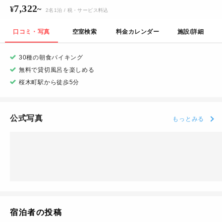
7,322
¥
~
2
名
1
泊
/ 税・サービス料込
口コミ・写真
空室検索
料金カレンダー
施設/詳細
30種の朝食バイキング
無料で貸切風呂を楽しめる
桜木町駅から徒歩5分
公式写真
もっとみる
宿泊者の投稿