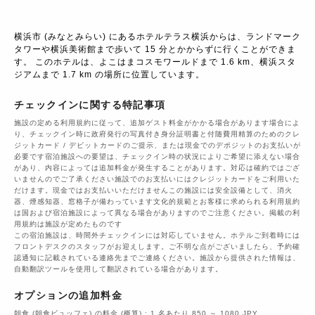
横浜市 (みなとみらい) にあるホテルテラス横浜からは、ランドマーク 
タワーや横浜美術館まで歩いて 15 分とかからずに行くことができま
す。 このホテルは、よこはまコスモワールドまで 1.6 km、横浜スタ
ジアムまで 1.7 km の場所に位置しています。
チェックインに関する特記事項
施設の定める利用規約に従って、追加ゲスト料金がかかる場合があります場合によ
り、チェックイン時に政府発行の写真付き身分証明書と付随費用精算のためのクレ
ジットカード / デビットカードのご提示、または現金でのデポジットのお支払いが
必要です宿泊施設への要望は、チェックイン時の状況によりご希望に添えない場合
があり、内容によっては追加料金が発生することがあります。対応は確約ではござ
いませんのでご了承ください施設でのお支払いにはクレジットカードをご利用いた
だけます。現金ではお支払いいただけませんこの施設には安全設備として、消火
器、煙感知器、窓格子が備わっています文化的規範とお客様に求められる利用規約
は国および宿泊施設によって異なる場合がありますのでご注意ください。掲載の利
用規約は施設が定めたものです
この宿泊施設は、時間外チェックインには対応していません。ホテルご到着時には
フロントデスクのスタッフがお迎えします。ご不明な点がございましたら、予約確
認通知に記載されている連絡先までご連絡ください。施設から提供された情報は、
自動翻訳ツールを使用して翻訳されている場合があります。
オプションの追加料金
朝食 (朝食ビュッフェ) の料金 (概算) : 1 名あたり 850 ～ 1080 JPY