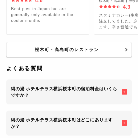
4.6
桜木町・高島町
|
神奈
4.3
Best pies in Japan but are
generally only available in the
スタミナカレー(生
cooler months.
注文してました。夕
ます。辛さ普通でも
す。ちなみに最高の
車｣というようです
もハンバーグ、ステ
桜木町・高島町のレストラン
の定食も揃っていま
よくある質問
絹の湯 ホテルテラス横浜桜木町の宿泊料金はいくら
ですか？
絹の湯 ホテルテラス横浜桜木町はどこにあります
か？