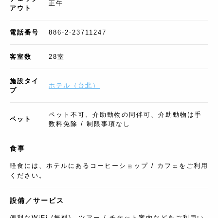
正午
アウト
電話番号
886-2-23711247
客室数
28
室
施設タイ
ホテル
（
台北
）
プ
ペット不可、介助動物の同伴可、介助動物は手
ペット
数料免除 / 制限事項なし
食事
軽食には、ホテルにあるコーヒーショップ / カフェをご利用
ください。
設備／サービス
便利なWiFi (無料)、ツアー / チケット案内などをご利用い