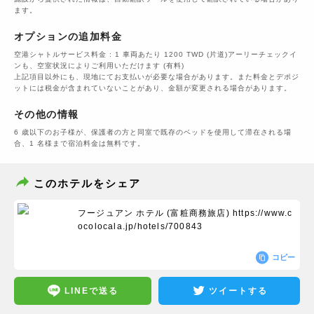
ます。
オプションの追加料金
空港シャトルサービス料金 : 1 車両あたり 1200 TWD (片道)アーリーチェックイ
ンも、空室状況によりご利用いただけます (有料)
上記項目以外にも、現地にてお支払いが必要な場合があります。また料金とデポジ
ットには税金が含まれていないことがあり、金額が変更される場合があります。
その他の情報
6 歳以下のお子様が、保護者の方と同室で既存のベッドを使用して滞在される場
合、1 名様まで宿泊料金は無料です。
このホテルをシェア
フージュアン ホテル (富粧商務旅店)
https://www.c
ocolocala.jp/hotels/700843
コピー
LINEで送る
ツイートする