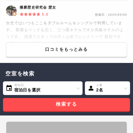
播磨歴史研究会 歴女
5.0
投稿日：
2025/05/06
台北ではいつもここをダブルルームをシングルで利用していま
す。 部屋もベッドも広く、三つ星ホテルですが高級ホテルのよ
うです。 清潔でスタッフの方々は皆フレンドリーで 親切です。
今回泊まった部屋はサウナが付いていました。
口コミをもっとみる
空室を検索
宿泊日
人数
宿泊日を選択
2名
検索する