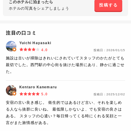
このホテルに泊まったら
投稿する
ホテルの写真を
シェアしましょう
注目の口コミ
Yuichi Hayasaki
4.0
投稿日：
2026/01/15
施設は古いが掃除はきれいにされていてスタッフのかたがとても
親切でした。西門駅の中心街を抜けた場所にあり、静かに過ごせ
た。
Kentaro Kanemaru
5.0
投稿日：
2025/12/02
安宿の古い良き感じ。 衛生的ではあるけど古い、それを楽しめ
る人なら抜群に良いね。 最低限しかないよ、でも安宿の良さは
ある。 スタッフの心遣い？毎日帰ってくる時にくれる笑顔と一
言がまた旅情感がある。