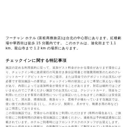
フーチャン ホテル (富粧商務旅店)は台北の中心部にあります。紅楼劇
場や華西街は徒歩 15 分圏内です。 このホテルは、迪化街まで 1.1 
km、龍山寺まで 1.2 km の場所にあります。
チェックインに関する特記事項
施設の定める利用規約に従って、追加ゲスト料金がかかる場合があります場合によ
り、チェックイン時に政府発行の写真付き身分証明書と付随費用精算のためのクレ
ジットカード / デビットカードのご提示、または現金でのデポジットのお支払いが
必要です宿泊施設への要望は、チェックイン時の状況によりご希望に添えない場合
があり、内容によっては追加料金が発生することがあります。対応は確約ではござ
いませんのでご了承ください施設でのお支払いには、クレジットカード、現金をご
利用いただけます客室の遮音性については保証いたしかねますこの施設には安全設
備として、消火器、煙感知器、救急セット、窓格子が備わっています当施設では、
使い捨ての身の回り品 (くし、スポンジ、髭剃り、爪やすり、靴磨き用の布など)
はご用意しておりません
この宿泊施設では、空港からの送迎をご利用いただけます (有料の場合あり)。ご旅
行前にご到着時間の詳細を宿泊施設にご連絡ください。連絡先は予約確認通知に記
載されています。ホテルご到着時にはフロントデスクのスタッフがお迎えします。
施設から提供された情報は、自動翻訳ツールを使用して翻訳されている場合があり