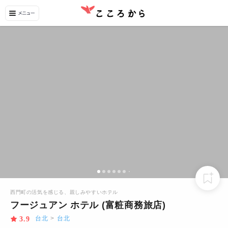
西門町の活気を感じる、親しみやすいホテル
フージュアン ホテル (富粧商務旅店)
台北
>
台北
3.9