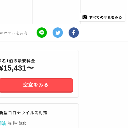
すべての写真をみる
のホテルを共有
2
名
1
泊の最安料金
¥
15,431
〜
空室をみる
新型コロナウイルス対策
すべてみる
清掃の強化