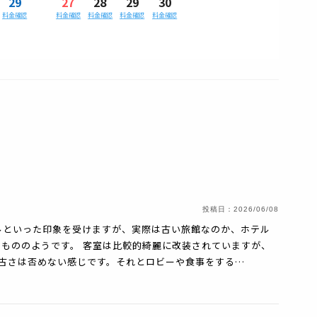
29
27
28
29
30
料金確認
料金確認
料金確認
料金確認
料金確認
投稿日：
2026/06/08
ルといった印象を受けますが、実際は古い旅館なのか、ホテル
もののようです。 客室は比較的綺麗に改装されていますが、
、古さは否めない感じです。それとロビーや食事をする…