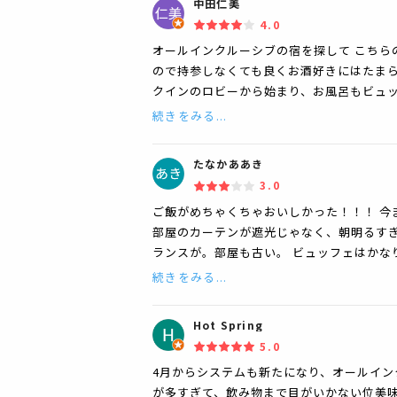
中田仁美
4.0
オールインクルーシブの宿を探して こちら
ので持参しなくても良くお酒好きにはたまら
クインのロビーから始まり、お風呂もビュ
続きをみる...
たなかああき
3.0
ご飯がめちゃくちゃおいしかった！！！ 今
部屋のカーテンが遮光じゃなく、朝明るす
ランスが。部屋も古い。 ビュッフェはかな
続きをみる...
Hot Spring
5.0
4月からシステムも新たになり、オールイ
が多すぎて、飲み物まで目がいかない位美