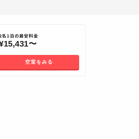
2
名
1
泊の最安料金
¥
15,431
〜
空室をみる