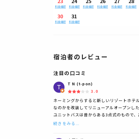
23
24
25
26
27
28
料金確認
料金確認
料金確認
料金確認
料金確認
料金確認
30
31
料金確認
料金確認
宿泊者のレビュー
注目の口コミ
T N (t-pon)
3.0
ネーミングからすると新しいリゾートホテ
なのかを改装してリニューアルオープンした
ユニットバスは昔からある3点式のもので
続きをみる...