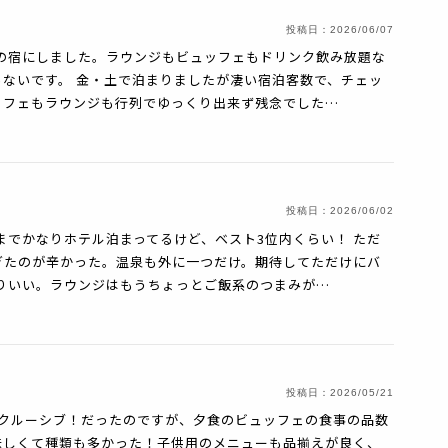
投稿日：
2026/06/07
の宿にしました。ラウンジもビュッフェもドリンク飲み放題な
ないです。 金・土で泊まりましたが凄い宿泊客数で、チェッ
ッフェもラウンジも行列でゆっくり出来ず残念でした…
投稿日：
2026/06/02
までかなりホテル泊まってるけど、ベスト3位内くらい！ ただ
ぎたのが辛かった。温泉も外に一つだけ。期待してただけにバ
りいい。ラウンジはもうちょっとご飯系のつまみが…
投稿日：
2026/05/21
ンクルーシブ！だったのですが、夕食のビュッフェの食事の品数
味しくて種類も多かった！子供用のメニューも品揃えが良く、