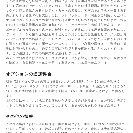
りご希望に添えない場合があり、内容によっては追加料金が発生することがありま
す。対応は確約ではございませんのでご了承ください付随費用の精算のためにチェ
ックイン時に確認されるクレジットカードの名義は、客室の予約者名と一致する必
要があります施設でのお支払いには、クレジットカード、現金をご利用いただけま
す長期間のレンタル可この宿泊施設では環境に優しい洗剤を使用しています。施設
における一酸化炭素検知器の有無について、オーナーから情報提供はありません。
ポータブル検知器の持ち込みをご検討ください施設における煙感知器の有無につい
て、オーナーから情報提供はありませんこの施設には安全設備として、消火器が備
わっていますこの施設には、バルコニー、パティオ、テラスなど安全面からお子様
に適さない可能性がある屋外スペースがあります。ご心配な場合は、ご到着前に施
設にお問い合わせの上、適切な客室に宿泊できるか確認することをおすすめしま
す。この施設は、専門の清掃業者が清掃しています
ホテルご到着時にはフロントデスクのスタッフがお迎えします。施設から提供され
た情報は、自動翻訳ツールを使用して翻訳されている場合があります。
オプションの追加料金
朝食 (朝食ビュッフェ) の料金 (概算) : 大人 19 EUR、7 ～ 12 歳の子供 9.5
EURセルフパーキング : 1 日につき 40 EURペット料金 : 1 匹あたり 1 泊につき
12 EUR介助動物は料金免除客室清掃料金 : 25 EUR (客室の広さによって異なり
ます)
上記項目以外にも、現地にてお支払いが必要な場合があります。また料金とデポジ
ットには税金が含まれていないことがあり、金額が変更される場合があります。
その他の情報
この宿泊施設における現金取引は、国内規制により 1000 EURまでに制限されて
います。詳細については、施設にお問い合わせください。連絡先は予約確認通知に