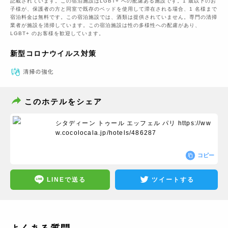
記載されています。この宿泊施設はLGBT+ への配慮ある施設です。1 歳以下のお
子様が、保護者の方と同室で既存のベッドを使用して滞在される場合、1 名様まで
宿泊料金は無料です。この宿泊施設では、酒類は提供されていません。専門の清掃
業者が施設を清掃しています。この宿泊施設は性の多様性への配慮があり、
LGBT+ のお客様を歓迎しています。
新型コロナウイルス対策
このホテルをシェア
シタディーン トゥール エッフェル パリ
https://ww
w.cocolocala.jp/hotels/486287
コピー
LINEで送る
ツイートする