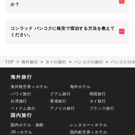
か？
コンラッド バンコクに格安で宿泊する方法を教えて
ください。
TOP
海外旅行
タイの旅行
バンコクの旅行
バンコクの
海外旅行
海外航空券＋ホテル
海外ホテル
ハワイ旅行
グアム旅行
韓国旅行
台湾旅行
香港旅行
タイ旅行
ベトナム旅行
アメリカ旅行
フランス旅行
国内旅行
国内ホテル・旅館
レンタカー＋ホテル
JR＋ホテル
国内航空券＋ホテル