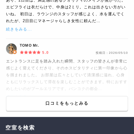
あり、2日目は、満足感のあるクオリティのメインが無かった。
エビフライは衣だらけで、中身は2ミリ。これは出さない方がい
いね。 初日は、ラウンジのスタッフが感じよく、水を運んでく
れたが、2日目にマネージャらしき女性に頼んだ…
続きをみる...
TOMO Mr.
5.0
投稿日：
2026/05/10
エントランスに足を踏み入れた瞬間、スタッフの皆さんが非常に
感じよく迎えてくださり、そのホスピタリティに第一印象から心
を掴まれました。 お部屋は広々としていて清潔感に溢れ、心身
ともにリラックスして滞在を楽しむことができます。特におすす
めしたいのがプールエリアです。バンコクの都会…
続きをみる...
口コミをもっとみる
空室を検索