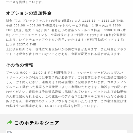
ービスを提供しています。
オプションの追加料金
朝食 (フル ブレックファスト) の料金 (概算) : 大人 1118.15 ～ 1118.15 THB、
子供 559.08 ～559.08 THB空港シャトルサービス料金 : 1 車両あたり 3300
THB (片道、最大 3 名)子供 1 名あたりの空港シャトルバス料金 : 3300 THB (片
道) アーリーチェックインも、空室状況によりご利用いただけます (有料)空室状況
により、レイトチェックアウトをご利用いただけます (有料)可動式ベッド : 1 泊
につき 2237.0 THB
上記項目以外にも、現地にてお支払いが必要な場合があります。また料金とデポジ
ットには税金が含まれていないことがあり、金額が変更される場合があります。
その他の情報
プールは 6:00 ～ 21:00 までご利用可能です。マッサージ サービスおよびスパ
トリートメントの利用には事前予約が必要です。ご到着前にホテルに直接ご連絡の
うえ、ご予約ください。連絡先は予約確認通知に記載されています。コネクティン
グルーム / 隣合った客室も空室状況によりご利用いただけます。施設までお問い合
わせください。連絡先は予約確認通知に記載されています。ペットおよび介助動物
の入館は認められません。この施設へのアクセスには車両をご利用いただく必要は
ありません。非対面式のチェックアウトをご利用いただけます。この宿泊施設は性
の多様性への配慮があり、LGBT+ のお客様を歓迎しています。
このホテルをシェア