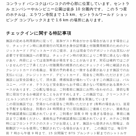
コンラッド バンコクはバンコクの中心部に位置しています。セントラ
ル エンバシーやルンピニー公園は徒歩 10 分圏内です。 この 5 つ星
のホテルは、エラワン寺院まで 1.5 km、セントラルワールド ショッ
ピング コンプレックスまで 1.6 km の場所にあります。
チェックインに関する特記事項
施設の定める利用規約に従って、追加ゲスト料金がかかる場合があります場合によ
り、チェックイン時に政府発行の写真付き身分証明書と付随費用精算のためのクレ
ジットカード / デビットカードのご提示、または現金でのデポジットのお支払いが
必要です宿泊施設への要望は、チェックイン時の状況によりご希望に添えない場合
があり、内容によっては追加料金が発生することがあります。対応は確約ではござ
いませんのでご了承ください付随費用の精算のためにチェックイン時に確認される
クレジットカードの名義は、客室の予約者名と一致する必要があります施設でのお
支払いには、クレジットカード、デビットカード、現金をご利用いただけますこの
施設には安全設備として、消火器、煙感知器が備わっていますこの施設には、バル
コニー、パティオ、テラスなど安全面からお子様に適さない可能性がある屋外スペ
ースがあります。ご心配な場合は、ご到着前に施設にお問い合わせの上、適切な客
室に宿泊できるか確認することをおすすめします。この施設では、クリーンステイ
(ヒルトン)のガイドラインに沿って清掃・除菌作業を実施しています
この宿泊施設では、空港からの送迎をご利用いただけます (有料の場合あり)。送迎
を手配する場合は、到着の 24 時間前までに宿泊施設にご連絡ください。連絡先は
予約確認通知に記載されています。ご到着が 深夜 0 時 を過ぎる場合は、事前に施
設までご連絡ください。連絡先は予約確認通知に記載されています。ホテルご到着
時にはフロントデスクのスタッフがお迎えします。施設から提供された情報は、自
動翻訳ツールを使用して翻訳されている場合があります。 この施設では、毎日午
前 7 時から午後 9 時まで、15 分間隔で BTS プルンチット駅までのシャトルサ