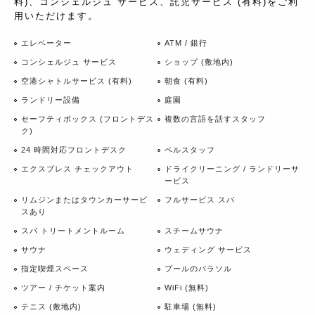
料)、コンシェルジュ サービス、託児サービス (有料)をご利
用いただけます。
エレベーター
ATM / 銀行
コンシェルジュ サービス
ショップ (敷地内)
空港シャトルサービス (有料)
朝食 (有料)
ランドリー設備
庭園
セーフティボックス (フロントデス
複数の言語を話すスタッフ
ク)
24 時間対応フロントデスク
ベルスタッフ
エクスプレス チェックアウト
ドライクリーニング / ランドリーサ
ービス
リムジンまたはタウンカーサービ
フルサービス スパ
スあり
スパ トリートメントルーム
スチームサウナ
サウナ
ウェディング サービス
指定喫煙スペース
プールのパラソル
ツアー / チケット案内
WiFi (無料)
テニス (敷地内)
駐車場 (無料)