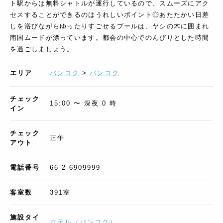
ト駅からは無料シャトルが運行しているので、スムーズにアク
セスすることができるのはうれしいポイント◎あたたかい日差
しを浴びながらゆったりすごせるプールは、ヤシの木に囲まれ
南国ムードが漂っています。都会の中心でのんびりとした時間
を過ごしましょう。
エリア
バンコク
>
バンコク
チェック
15:00 〜 深夜 0 時
イン
チェック
正午
アウト
電話番号
66-2-6909999
客室数
391
室
施設タイ
ホテル
（
バンコク
）