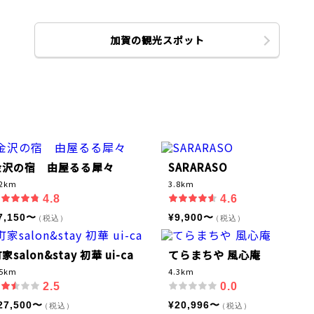
加賀の観光スポット
金沢の宿 由屋るる犀々
SARARASO
.2km
3.8km
4.8
4.6
7,150〜
¥9,900〜
（税込）
（税込）
家salon&stay 初華 ui-ca
てらまちや 風心庵
.5km
4.3km
2.5
0.0
27,500〜
¥20,996〜
（税込）
（税込）