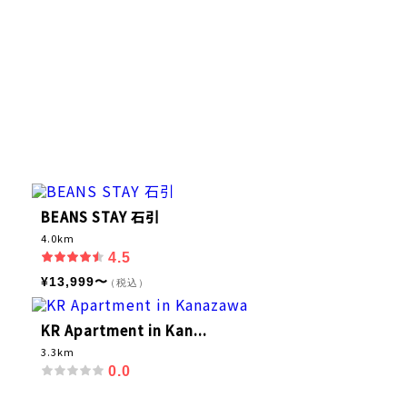
BEANS STAY 石引
4.0km
4.5
¥13,999〜
（税込）
KR Apartment in Kan...
3.3km
0.0