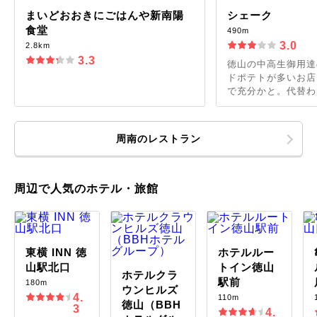
まいどおおきにごはんや新南陽
シェーク
食堂
490m
3.0
2.8km
3.3
徳山の中高生御用達
ドポテトが多いお店
で充分かと。代替わり
周南のレストラン
周辺で人気のホテル・旅館
東横 INN 徳
ホテルルー
山駅北口
トイン徳山
ホテルクラ
駅前
180m
ウンヒルズ
4.
110m
徳山（BBH
3
4.