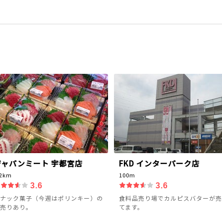
ジャパンミート 宇都宮店
FKD インターパーク店
.2km
100m
3.6
3.6
ナック菓子（今週はポリンキー）の
食料品売り場でカルピスバターが売
売りあり。
てます。