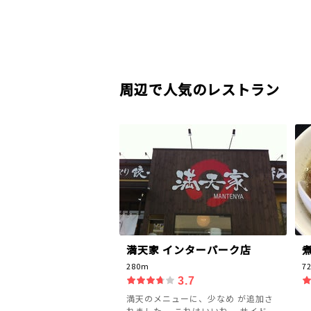
周辺で人気のレストラン
満天家 インターパーク店
280m
7
3.7
満天のメニューに、少なめ が追加さ
れました。 これはいいね。 サイド