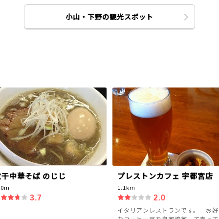
小山・下野の観光スポット
煮干中華そば のじじ
プレストンカフェ 宇都宮店
20m
1.1km
3.7
2.0
イタリアンレストランです。 お好
なコーヒー豆を自家焙煎して売って