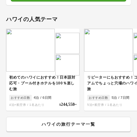
ハワイ
の人気テーマ
初めてのハワイにおすすめ！日本語対
リピーターにもおすすめ！
応可・プール付きホテルを100％楽し
アムでちょっと穴場のハワ
む旅
旅
4
泊 /
6
日間
5
泊 /
7
日間
おすすめ日数
おすすめ日数
244,558
~
4
泊+航空券 / 1名あたり
¥
5
泊+航空券 / 1名あたり
ハワイ
の旅行テーマ一覧