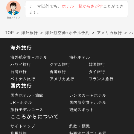
テーマ以外でも、
ホテル一覧からさがす
ことができ
ます。
担当スタッフ
TOP
海外旅行
海外航空券+ホテル予約
アメリカ旅行
ハ
海外旅行
海外航空券＋ホテル
海外ホテル
ハワイ旅行
グアム旅行
韓国旅行
台湾旅行
香港旅行
タイ旅行
ベトナム旅行
アメリカ旅行
フランス旅行
国内旅行
国内ホテル・旅館
レンタカー＋ホテル
JR＋ホテル
国内航空券＋ホテル
旅行モデルコース
観光スポット
こころからについて
サイトマップ
約款・標識
利用規約
特商法に基づく表示