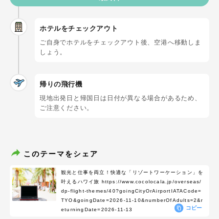
ホテルをチェックアウト
ご自身でホテルをチェックアウト後、空港へ移動しま
しょう。
帰りの飛行機
現地出発日と帰国日は日付が異なる場合があるため、
ご注意ください。
このテーマをシェア
観光と仕事を両立！快適な「リゾートワーケーション」を
叶えるハワイ旅
https://www.cocolocala.jp/overseas/
dp-flight-themes/40?goingCityOrAirportIATACode=
TYO&goingDate=2026-11-10&numberOfAdults=2&r
コピー
eturningDate=2026-11-13