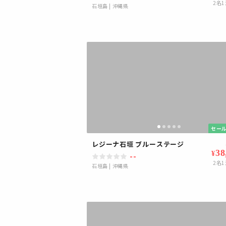
2
名1
石垣島
|
沖縄県
セール
レジーナ石垣 ブルーステージ
38
¥
--
2
名1
石垣島
|
沖縄県