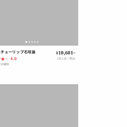
ルチューリップ石垣島
10,601
~
¥
4.0
2
名1泊 / 税込
|
沖縄県