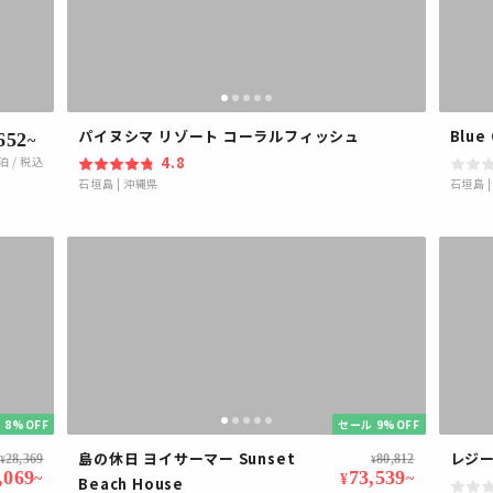
パイヌシマ リゾート コーラルフィッシュ
Blue
652
~
4.8
泊 / 税込
石垣島
|
沖縄県
石垣島
 8%OFF
セール 9%OFF
島の休日 ヨイサーマー Sunset
レジ
28,369
80,812
¥
¥
,069
73,539
~
~
¥
Beach House