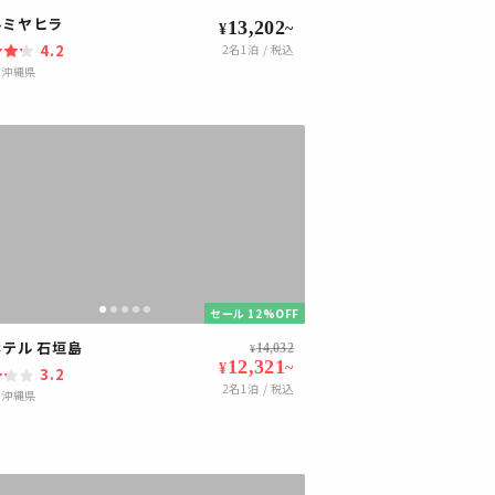
ルミヤヒラ
13,202
~
¥
4.2
2
名1泊 / 税込
|
沖縄県
セール 12%OFF
テル 石垣島
14,032
¥
12,321
~
¥
3.2
2
名1泊 / 税込
|
沖縄県