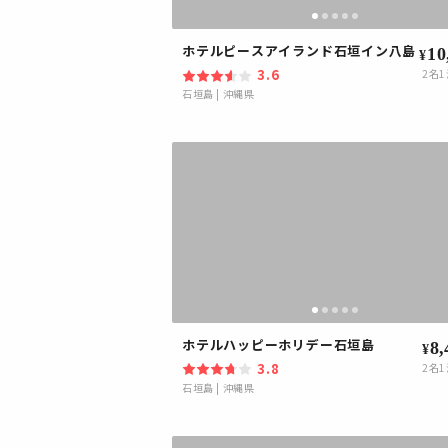
ホテルピースアイランド石垣イン八島
10
¥
3.6
2
名1
石垣島
|
沖縄県
ホテルハッピーホリデー石垣島
8,
¥
3.8
2
名1
石垣島
|
沖縄県