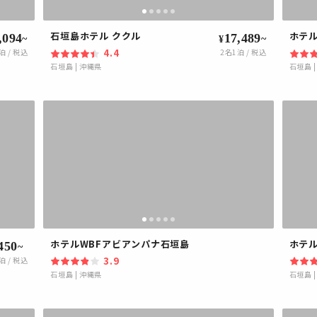
石垣島ホテル ククル
ホテ
,094
17,489
~
~
¥
4.4
泊 / 税込
2
名1泊 / 税込
石垣島
|
沖縄県
石垣島
ホテルWBFアビアンパナ石垣島
ホテ
450
~
3.9
泊 / 税込
石垣島
|
沖縄県
石垣島