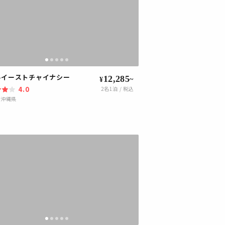
ルイーストチャイナシー
12,285
~
¥
4.0
2
名1泊 / 税込
|
沖縄県