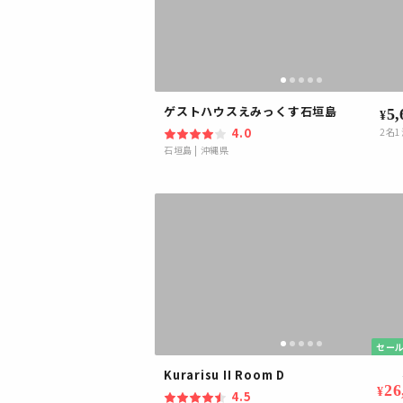
ゲストハウスえみっくす石垣島
5,
¥
4.0
2
名1
石垣島
|
沖縄県
セール
Kurarisu II Room D
26
¥
4.5