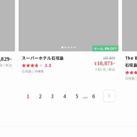
セール 8%OFF
スーパーホテル石垣島
The 
,829
11,823
¥
~
10,873
~
¥
石垣
3.8
泊 / 税込
2
名1泊 / 税込
石垣島
|
沖縄県
石垣島
1
2
3
4
5
...
6