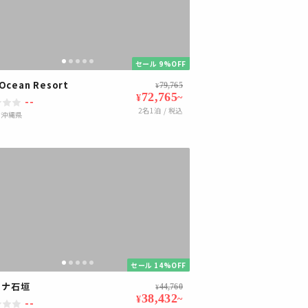
セール 9%OFF
 Ocean Resort
79,765
¥
72,765
~
¥
--
2
名1泊 / 税込
|
沖縄県
セール 14%OFF
ーナ石垣
44,760
¥
38,432
~
¥
--