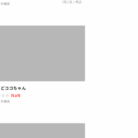
2
名1泊 / 税込
|
沖縄県
やどココちゃん
NaN
|
沖縄県