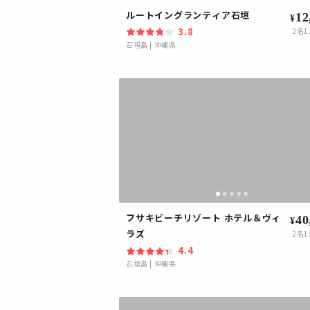
ルートイングランティア石垣
12
¥
3.8
2
名1
石垣島
|
沖縄県
フサキビーチリゾート ホテル＆ヴィ
40
¥
ラズ
2
名1
4.4
石垣島
|
沖縄県