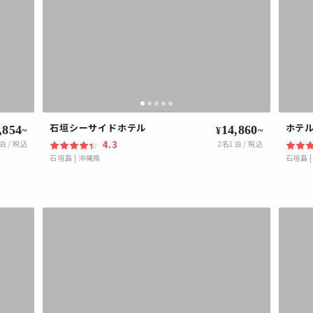
石垣シーサイドホテル
ホテ
,854
14,860
~
~
¥
4.3
泊 / 税込
2
名1泊 / 税込
石垣島
|
沖縄県
石垣島