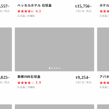
ベッセルホテル 石垣島
ホテ
,557
15,756
~
~
¥
4.3
泊 / 税込
2
名1泊 / 税込
石垣島
|
沖縄県
石垣島
東横INN石垣島
アパホ
,825
9,254
~
~
¥
3.9
泊 / 税込
2
名1泊 / 税込
石垣島
|
沖縄県
石垣島