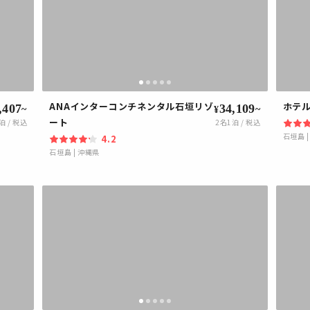
ANAインターコンチネンタル石垣リゾ
ホテ
,407
34,109
~
~
¥
ート
泊 / 税込
2
名1泊 / 税込
石垣島
4.2
石垣島
|
沖縄県