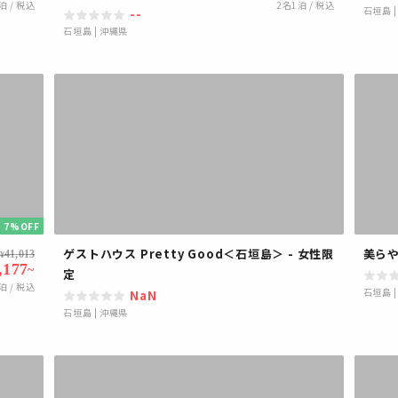
泊 / 税込
2
名1泊 / 税込
石垣島
--
石垣島
|
沖縄県
 7%OFF
ゲストハウス Pretty Good＜石垣島＞ - 女性限
美ら
41,013
¥
,177
~
定
泊 / 税込
石垣島
NaN
石垣島
|
沖縄県