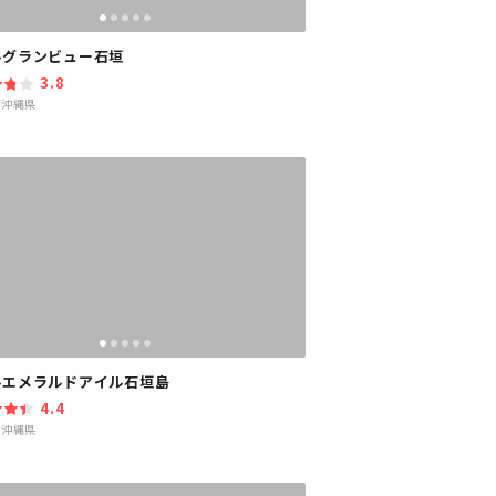
ルグランビュー石垣
3.8
|
沖縄県
ルエメラルドアイル石垣島
4.4
|
沖縄県