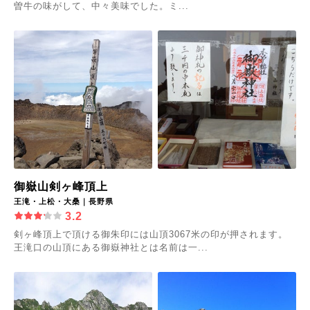
曽牛の味がして、中々美味でした。ミ...
御嶽山剣ヶ峰頂上
王滝・上松・大桑｜長野県
3.2
剣ヶ峰頂上で頂ける御朱印には山頂3067米の印が押されます。
王滝口の山頂にある御嶽神社とは名前は一...