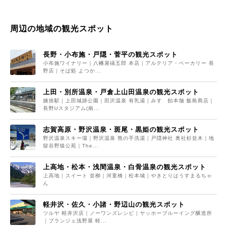
周辺の地域の観光スポット
長野・小布施・戸隠・菅平の観光スポット
小布施ワイナリー｜八幡屋礒五郎 本店｜アルテリア・ベーカリー 長
野店｜そば処 よつか...
上田・別所温泉・戸倉上山田温泉の観光スポット
姨捨駅｜上田城跡公園｜田沢温泉 有乳湯｜みすゞ飴本舗 飯島商店｜
長野Uスタジアム(南...
志賀高原・野沢温泉・斑尾・黒姫の観光スポット
野沢温泉スキー場｜野沢温泉 熊の手洗湯｜戸隠神社 奥社杉並木｜地
獄谷野猿公苑｜The...
上高地・松本・浅間温泉・白骨温泉の観光スポット
上高地｜スイート 並柳｜河童橋｜松本城｜やきとりはうすまるちゃ
ん
軽井沢・佐久・小諸・野辺山の観光スポット
ツルヤ 軽井沢店｜ノーワンズレシピ｜ヤッホーブルーイング醸造所
｜ブランジェ浅野屋 軽...