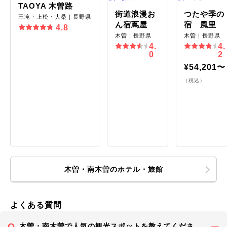
TAOYA 木曽路
街道浪漫お
つたや季の
王滝・上松・大桑｜長野県
ん宿蔦屋
宿 風里
4.8
木曽｜長野県
木曽｜長野県
4.
4.
0
2
¥54,201〜
（税込）
木曽・南木曽のホテル・旅館
よくある質問
木曽・南木曽で人気の観光スポットを教えてくださ