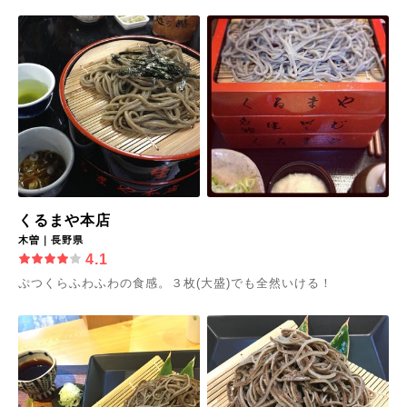
くるまや本店
木曽｜長野県
4.1
ぷつくらふわふわの食感。３枚(大盛)でも全然いける！