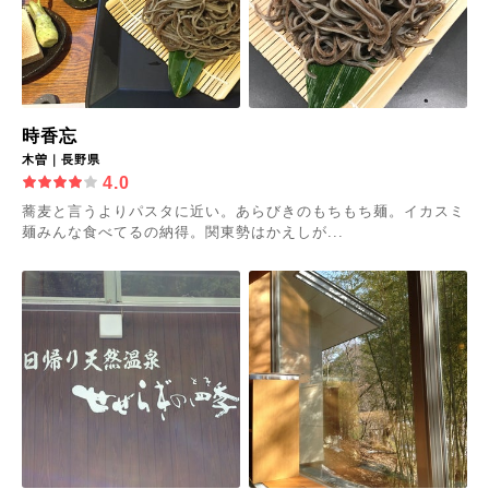
時香忘
木曽｜長野県
4.0
蕎麦と言うよりパスタに近い。あらびきのもちもち麺。イカスミ
麺みんな食べてるの納得。関東勢はかえしが...