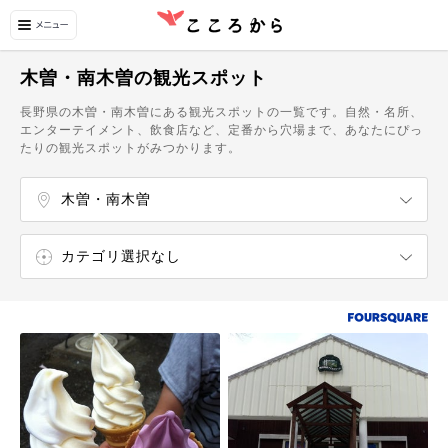
木曽・南木曽の観光スポット
長野県の木曽・南木曽にある観光スポットの一覧です。自然・名所、
エンターテイメント、飲食店など、定番から穴場まで、あなたにぴっ
たりの観光スポットがみつかります。
木曽・南木曽
長野・小布施・戸隠・菅平
上田・別所温泉・戸倉上山田温泉
志賀高原・野沢温泉・斑尾・黒姫
上高地・松本・浅間温泉・白骨温泉
軽井沢・佐久・小諸・野辺山
八ヶ岳・蓼科・白樺湖・霧ヶ峰・諏訪湖
安曇野・穂高・大町・豊科
白馬・八方尾根・栂池高原・小谷
伊那・駒ヶ根・飯田・昼神
木曽
王滝・上松・大桑
カテゴリ選択なし
ショッピング
温泉・スパ
自然・名所
飲食店
カフェ・スイーツ