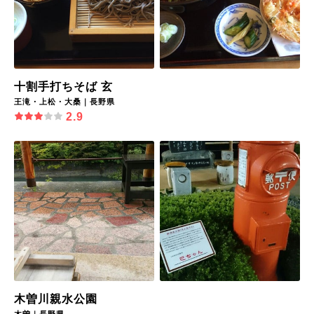
十割手打ちそば 玄
王滝・上松・大桑｜長野県
2.9
木曽川親水公園