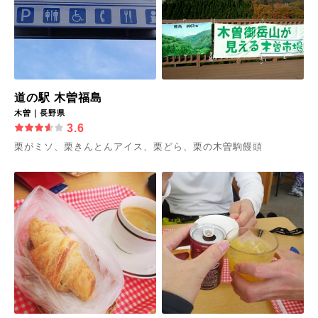
道の駅 木曽福島
木曽｜長野県
3.6
栗がミソ、栗きんとんアイス、栗どら、栗の木曽駒饅頭