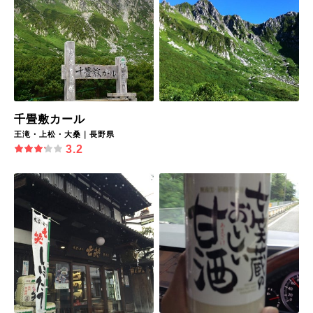
千畳敷カール
王滝・上松・大桑｜長野県
3.2