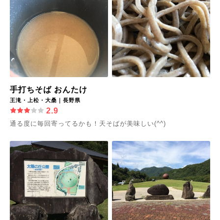
手打ちそば おんたけ
王滝・上松・大桑｜長野県
2.9
通る度に毎回寄ってるかも！天そばが美味しい(^^)