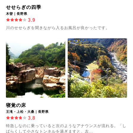
せせらぎの四季
木曽｜長野県
3.9
川のせせらぎを聞きながら入るお風呂が良かったです。
寝覚の床
王滝・上松・大桑｜長野県
3.8
特急しなのに乗っていると次のようなアナウンスが流れる。「し
ばらくして小さなトンネルを過ぎますと、左...