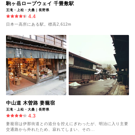
駒ヶ岳ロープウェイ 千畳敷駅
王滝・上松・大桑｜長野県
4.4
日本一高所にある駅。標高2,612m
中山道 木曽路 妻籠宿
王滝・上松・大桑｜長野県
4.3
妻籠宿は伊那街道との追分を控えにぎわったが、明治に入り主要
交通路から外れたため、寂れてしまい、その...