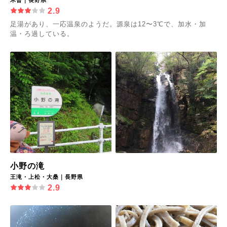
木曽｜長野県
2.9
足湯があり、一応温泉のようだ。源泉は12〜3℃で、加水・加
温・ろ過している。
小野の滝
王滝・上松・大桑｜長野県
2.9