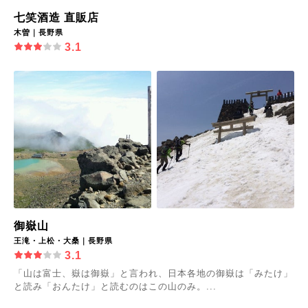
七笑酒造 直販店
木曽｜長野県
3.1
御嶽山
王滝・上松・大桑｜長野県
3.1
「山は富士、嶽は御嶽」と言われ、日本各地の御嶽は「みたけ」
と読み「おんたけ」と読むのはこの山のみ。...