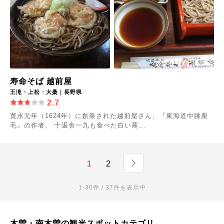
寿命そば 越前屋
王滝・上松・大桑｜長野県
2.7
寛永元年（1624年）に創業された越前屋さん、『東海道中膝栗
毛』の作者、 十返舎一九も食べた白い蕎...
1
2
1-30件 / 37件を表示中
木曽・南木曽の観光スポットカテゴリ