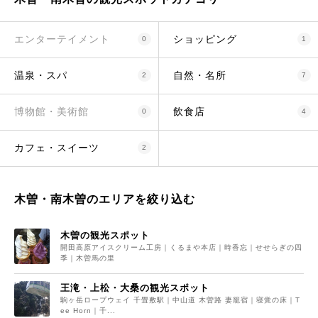
エンターテイメント
ショッピング
0
1
温泉・スパ
自然・名所
2
7
博物館・美術館
飲食店
0
4
カフェ・スイーツ
2
木曽・南木曽のエリアを絞り込む
木曽の観光スポット
開田高原アイスクリーム工房｜くるまや本店｜時香忘｜せせらぎの四
季｜木曽馬の里
王滝・上松・大桑の観光スポット
駒ヶ岳ロープウェイ 千畳敷駅｜中山道 木曽路 妻籠宿｜寝覚の床｜T
ee Horn｜千...