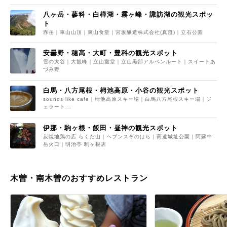
八ヶ岳・蓼科・白樺湖・霧ヶ峰・諏訪湖の観光スポッ
ト
赤岳｜車山山頂｜東山食堂｜宮坂醸造株式会社(真澄)｜立石公園
安曇野・穂高・大町・豊科の観光スポット
雪の大谷｜大観峰｜立山室堂｜立山黒部アルペンルート｜スイートあ
づみ野
白馬・八方尾根・栂池高原・小谷の観光スポット
sounds like cafe｜栂池高原スキー場｜白馬八方尾根スキー場｜ジ
ェラート...
伊那・駒ヶ根・飯田・昼神の観光スポット
炭焼地鶏の店 らくだ山｜ヘブンスそのはら｜高遠城址公園｜阿蘇中
岳火口｜明治亭 駒ヶ根店
木曽・南木曽のおすすめレストラン