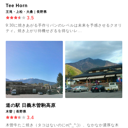
Tee Horn
王滝・上松・大桑｜長野県
3.5
9:30に焼きあがる手作りパンのレベルは未来を予感させるクオリ
ティ。焼き上がり待機せざるを得ないレ...
道の駅 日義木曽駒高原
木曽｜長野県
3.4
木曽牛たこ焼き（タコはないのにσ(^_^;)）、なかなか濃厚な木