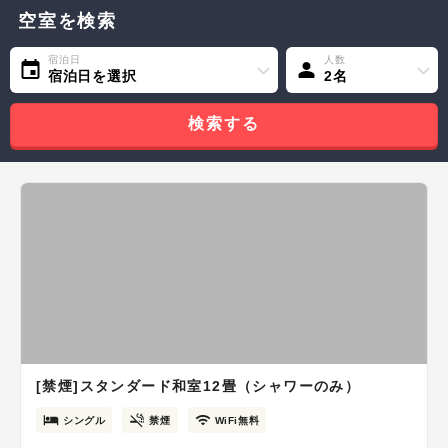
空室を検索
宿泊日
人数
宿泊日を選択
2名
検索する
[禁煙]スタンダード和室12畳（シャワーのみ）
シングル
禁煙
WiFi無料