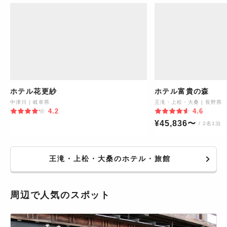
ホテル花更紗
ホテル富貴の森
中津川
|
岐阜県
王滝・上松・大桑
|
長野県
4.2
4.6
¥
45,836
〜
/ 2名1泊
王滝・上松・大桑のホテル・旅館
周辺で人気のスポット