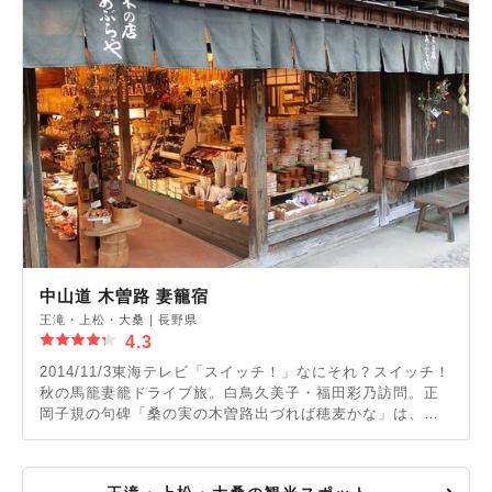
中山道 木曽路 妻籠宿
王滝・上松・大桑
|
長野県
4.3
2014/11/3東海テレビ「スイッチ！」なにそれ？スイッチ！
秋の馬籠妻籠ドライブ旅。白鳥久美子・福田彩乃訪問。正
岡子規の句碑「桑の実の木曽路出づれば穂麦かな」は、夕
日が綺麗なサンセットポイント。