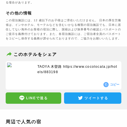
る場合があります。
その他の情報
この宿泊施設には、12 歳以下のお子様はご滞在いただけません。 日本の厚生労働
省は、インやホテル、モーテルなどを含むいかなる種類の宿泊施設でも、日本に​居
住してない海外のお客様の宿泊に際し、国籍および旅券番号の確認とパスポートの
ご提示を義務付け​ております。また、各宿泊施設には、ご宿泊者全員のパスポート
をコピーし保存する義務が課せられておりますの​で、ご協力をお願いいたします。
このホテルをシェア
TAOYA 木曽路
https://www.cocolocala.jp/hot
els/883198
コピー
LINEで送る
ツイートする
周辺で人気の宿