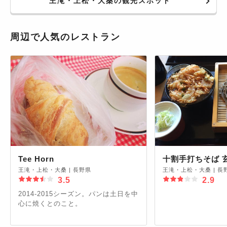
王滝・上松・大桑の観光スポット
周辺で人気のレストラン
Tee Horn
十割手打ちそば 
王滝・上松・大桑
|
長野県
王滝・上松・大桑
|
長
3.5
2.9
2014-2015シーズン。パンは土日を中
心に焼くとのこと。