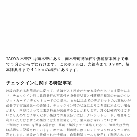
TAOYA 木曽路 は南木曽にあり、南木曽町博物館や妻籠宿本陣まで車
で 5 分かからずに行けます。 このホテルは、光徳寺まで 3.9 km、脇
本陣奥谷まで 4.1 km の場所にあります。
チェックインに関する特記事項
施設の定める利用規約に従って、追加ゲスト料金がかかる場合があります場合によ
り、チェックイン時に政府発行の写真付き身分証明書と付随費用精算のためのクレ
ジットカード / デビットカードのご提示、または現金でのデポジットのお支払いが
必要です宿泊施設への要望は、チェックイン時の状況によりご希望に添えない場合
があり、内容によっては追加料金が発生することがあります。対応は確約ではござ
いませんのでご了承ください施設でのお支払いには、クレジットカード、現金をご
利用いただけますこの施設には安全設備として、消火器が備わっています
ご到着が 19:00 を過ぎる場合は、事前に施設までご連絡ください。連絡先は予約
確認通知に記載されています。ホテルご到着時にはフロントデスクのスタッフがお
迎えします。施設から提供された情報は、自動翻訳ツールを使用して翻訳されてい