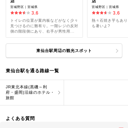
店
店
宮城野区｜宮城県
宮城野区｜宮城県
3.6
3.6
トイレの位置が案内板などがなく少々
熱々石焼き芋もあり
見つけるのに難有り。一階レジの反対
も暑いよ?
側の階段側にあり、右手が男性用...
東仙台駅周辺の観光スポット
東仙台駅を通る路線一覧
JR東北本線(黒磯～利
府・盛岡)沿線のホテル・
旅館
よくある質問