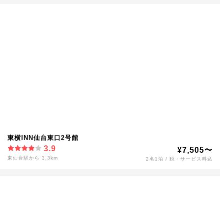
東横INN仙台東口2号館
3.9
¥7,505〜
東仙台駅から 3.3km
2名1泊 / 税・サービス料込