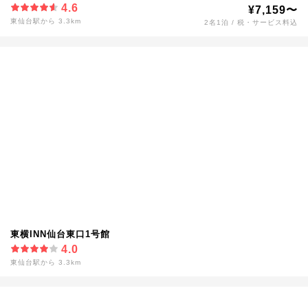
4.6
¥7,159〜
東仙台駅から 3.3km
2名1泊 / 税・サービス料込
東横INN仙台東口1号館
4.0
東仙台駅から 3.3km