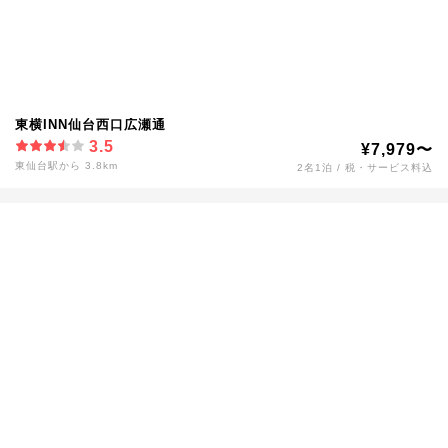
東横INN仙台西口広瀬通
3.5
¥7,979〜
東仙台駅から 3.8km
2名1泊 / 税・サービス料込