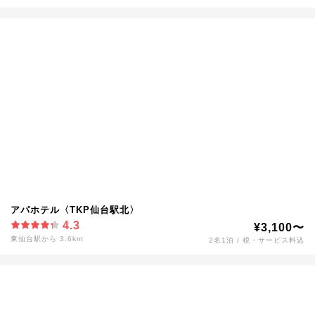
アパホテル〈TKP仙台駅北〉
4.3
¥3,100〜
東仙台駅から 3.6km
2名1泊 / 税・サービス料込