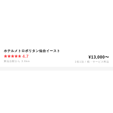
ホテルメトロポリタン仙台イースト
4.7
¥13,000〜
東仙台駅から 3.6km
2名1泊 / 税・サービス料込