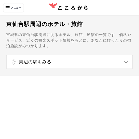
東仙台駅周辺のホテル・旅館
宮城県の東仙台駅周辺にあるホテル、旅館、民宿の一覧です。価格や
サービス、近くの観光スポット情報をもとに、あなたにぴったりの宿
泊施設がみつかります。
周辺の駅をみる
榴ケ岡駅
宮城野原駅
陸前原ノ町駅
苦竹駅
小鶴新田駅
福田町駅
陸前高砂駅
中野栄駅
岩切駅
宮城野通駅
連坊駅
薬師堂駅（宮城県）
卸町駅（宮城県）
六丁の目駅