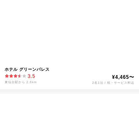
ホテル グリーンパレス
3.5
¥4,465〜
東仙台駅から 2.6km
2名1泊 / 税・サービス料込