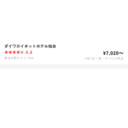
ダイワロイネットホテル仙台
4.4
¥7,020〜
東仙台駅から 3.7km
2名1泊 / 税・サービス料込