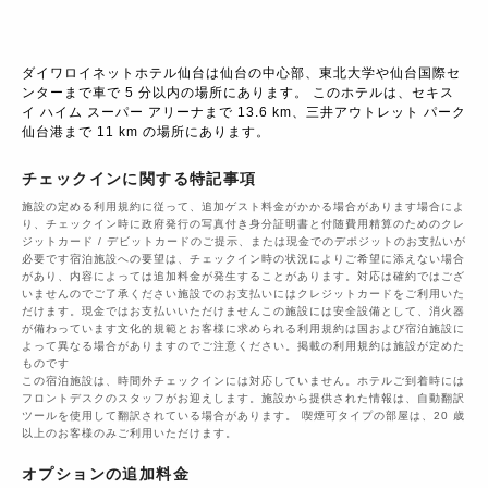
ダイワロイネットホテル仙台は仙台の中心部、東北大学や仙台国際セ
ンターまで車で 5 分以内の場所にあります。 このホテルは、セキス
イ ハイム スーパー アリーナまで 13.6 km、三井アウトレット パーク
仙台港まで 11 km の場所にあります。
チェックインに関する特記事項
施設の定める利用規約に従って、追加ゲスト料金がかかる場合があります場合によ
り、チェックイン時に政府発行の写真付き身分証明書と付随費用精算のためのクレ
ジットカード / デビットカードのご提示、または現金でのデポジットのお支払いが
必要です宿泊施設への要望は、チェックイン時の状況によりご希望に添えない場合
があり、内容によっては追加料金が発生することがあります。対応は確約ではござ
いませんのでご了承ください施設でのお支払いにはクレジットカードをご利用いた
だけます。現金ではお支払いいただけませんこの施設には安全設備として、消火器
が備わっています文化的規範とお客様に求められる利用規約は国および宿泊施設に
よって異なる場合がありますのでご注意ください。掲載の利用規約は施設が定めた
ものです
この宿泊施設は、時間外チェックインには対応していません。ホテルご到着時には
フロントデスクのスタッフがお迎えします。施設から提供された情報は、自動翻訳
ツールを使用して翻訳されている場合があります。 喫煙可タイプの部屋は、20 歳
以上のお客様のみご利用いただけます。
オプションの追加料金