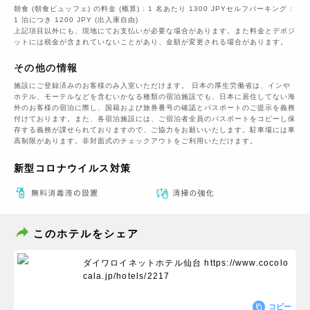
朝食 (朝食ビュッフェ) の料金 (概算) : 1 名あたり 1300 JPYセルフパーキング :
1 泊につき 1200 JPY (出入庫自由)
上記項目以外にも、現地にてお支払いが必要な場合があります。また料金とデポジ
ットには税金が含まれていないことがあり、金額が変更される場合があります。
その他の情報
施設にご登録済みのお客様のみ入室いただけます。 日本の厚生労働省は、インや
ホテル、モーテルなどを含むいかなる種類の宿泊施設でも、日本に​居住してない海
外のお客様の宿泊に際し、国籍および旅券番号の確認とパスポートのご提示を義務
付け​ております。また、各宿泊施設には、ご宿泊者全員のパスポートをコピーし保
存する義務が課せられておりますの​で、ご協力をお願いいたします。駐車場には車
高制限があります。非対面式のチェックアウトをご利用いただけます。
新型コロナウイルス対策
このホテルをシェア
ダイワロイネットホテル仙台
https://www.cocolo
cala.jp/hotels/2217
コピー