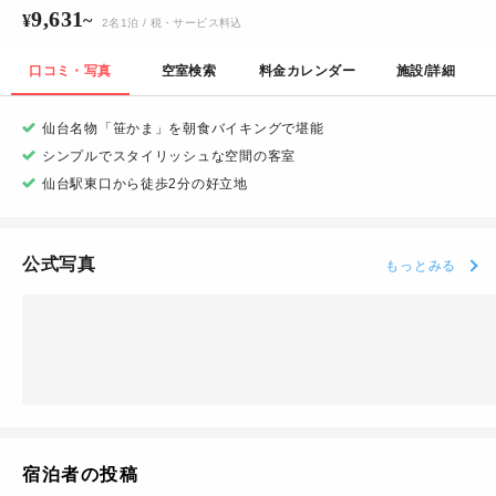
9,631
¥
~
2
名
1
泊
/ 税・サービス料込
口コミ・写真
空室検索
料金カレンダー
施設/詳細
仙台名物「笹かま」を朝食バイキングで堪能
シンプルでスタイリッシュな空間の客室
仙台駅東口から徒歩2分の好立地
公式写真
もっとみる
宿泊者の投稿