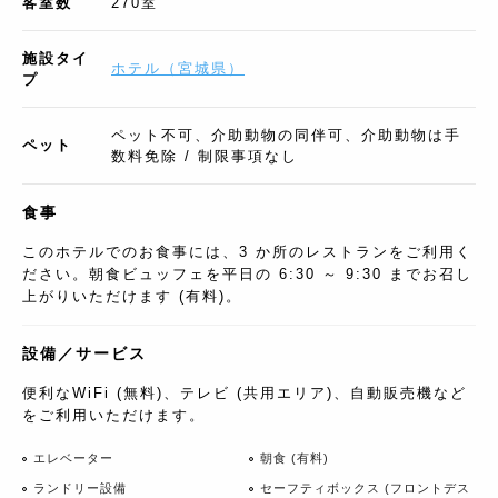
客室数
270
室
施設タイ
ホテル
（
宮城県
）
プ
ペット不可、介助動物の同伴可、介助動物は手
ペット
数料免除 / 制限事項なし
食事
このホテルでのお食事には、3 か所のレストランをご利用く
ださい。朝食ビュッフェを平日の 6:30 ～ 9:30 までお召し
上がりいただけます (有料)。
設備／サービス
便利なWiFi (無料)、テレビ (共用エリア)、自動販売機など
をご利用いただけます。
エレベーター
朝食 (有料)
ランドリー設備
セーフティボックス (フロントデス