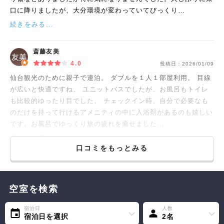
口に降りましたが、大分環境が変わっていてびっくり…
続きをみる...
斎藤友美
4.0
投稿日：
2026/01/09
仙台観光のために親子で連泊。 ダブルを１人１部屋利用。 目線
が広いと快適ですね。 ユニットバスでしたが、お風呂もトイレ
も比較的ゆったり目でした。 チェックイン時、自分で必要なも
のだけを持って行けるアメニティの中に入浴剤があるのも嬉しい
です。お風呂でゆっくり旅の疲れを癒せました…
続きをみる...
口コミをもっとみる
空室を検索
宿泊日
人数
宿泊日を選択
2名