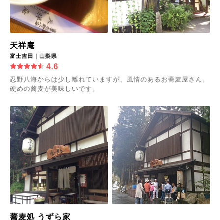
天祥庵
富士吉田｜山梨県
4.6
忍野八海からは少し離れていますが、風情のあるお蕎麦屋さん。
硬めの蕎麦が美味しいです。
蕎麦処 うずら家