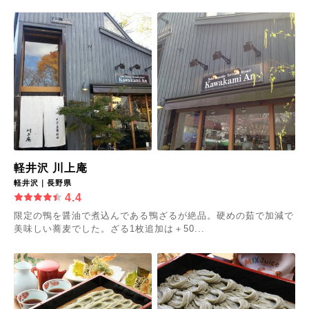
軽井沢 川上庵
軽井沢｜長野県
4.4
限定の鴨を醤油で煮込んである鴨ざるが絶品。硬めの茹で加減で
美味しい蕎麦でした。ざる1枚追加は＋50...