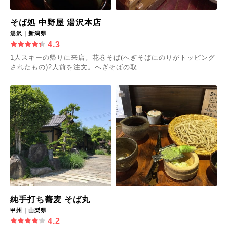
そば処 中野屋 湯沢本店
湯沢｜新潟県
4.3
1人スキーの帰りに来店。花巻そば(へぎそばにのりがトッピング
されたもの)2人前を注文。へぎそばの取...
純手打ち蕎麦 そば丸
甲州｜山梨県
4.2