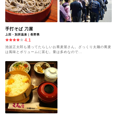
手打そば 刀屋
上田・別所温泉｜長野県
4.1
池波正太郎も通ってたらしいお蕎麦屋さん。ざっくり太麺の蕎麦
は風味とボリュームに富む。量は多めなので...