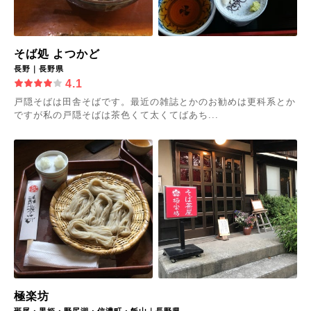
そば処 よつかど
長野｜長野県
4.1
戸隠そばは田舎そばです。最近の雑誌とかのお勧めは更科系とか
ですが私の戸隠そばは茶色くて太くてばあち...
極楽坊
斑尾・黒姫・野尻湖・信濃町・飯山｜長野県