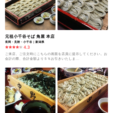
元祖小千谷そば 角屋 本店
長岡・見附・小千谷｜新潟県
4.3
ご来店、ご注文時にこちらの画面を店員に提示してください。お
会計の際、合計金額より５％お引きいたしま...