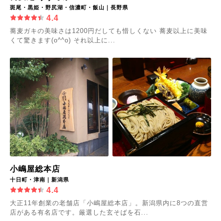
斑尾・黒姫・野尻湖・信濃町・飯山｜長野県
4.4
蕎麦ガキの美味さは1200円だしても惜しくない 蕎麦以上に美味
くて驚きます(o^^o) それ以上に...
小嶋屋総本店
十日町・津南｜新潟県
4.4
大正11年創業の老舗店「小嶋屋総本店」。新潟県内に8つの直営
店がある有名店です。厳選した玄そばを石...