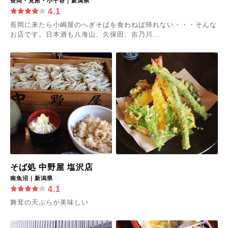
長岡・見附・小千谷｜新潟県
4.1
長岡に来たら小嶋屋のへぎそばを食わねば帰れない・・・そんな
お店です。日本酒も八海山、久保田、吉乃川...
そば処 中野屋 塩沢店
南魚沼｜新潟県
4.1
舞茸の天ぷらが美味しい