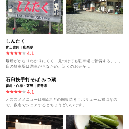
しんたく
富士吉田｜山梨県
4.1
場所がかなりわかりにくく、見つけても駐車場に苦労する、、、
店の駐車場は満車がちなため、近くのお寺か...
石臼挽手打そば みつ蔵
蓼科・白樺・茅野｜長野県
4.1
オススメメニューは鴨&ネギの陶板焼き！ボリューム満点なの
で、数名でシェアするとちょうどいいです。