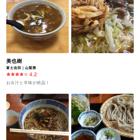
美也樹
富士吉田｜山梨県
4.2
お出汁と辛味が絶品！