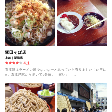
塚田そば店
上越｜新潟県
4.1
直江津はラーメン屋少ないな〜と思ってたら有りました！此所に
w。直江津駅から歩いて5分位。「安い」「...