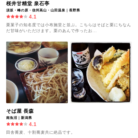
桜井甘精堂 泉石亭
須坂・峰の原・信州高山・山田温泉｜長野県
4.1
栗菓子の知名度では小布施堂と並ぶ。こちらはそばと栗にちなん
だ甘味がいただけます。栗のあんで作ったお...
そば屋 長森
南魚沼｜新潟県
4.1
田舎蕎麦、十割蕎麦共に絶品です。