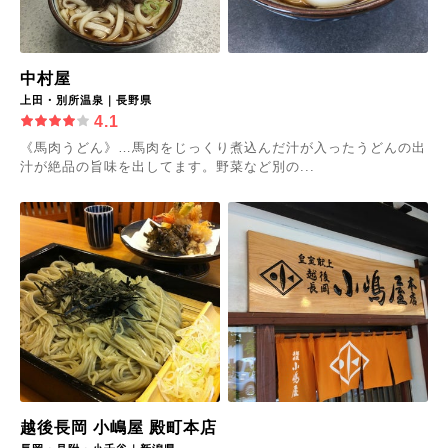
中村屋
上田・別所温泉｜長野県
4.1
《馬肉うどん》…馬肉をじっくり煮込んだ汁が入ったうどんの出
汁が絶品の旨味を出してます。野菜など別の...
越後長岡 小嶋屋 殿町本店