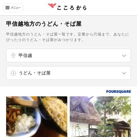
甲信越地方のうどん・そば屋
甲信越地方のうどん・そば屋一覧です。定番から穴場まで、あなたに
ぴったりのうどん・そば屋がみつかります。
甲信越
北海道
東北
関東
北陸
東海
関西（近畿）
中国
四国
九州
沖縄
新潟県
山梨県
長野県
うどん・そば屋
ラーメン屋
寿司屋
中華料理店
イタリア料理店
フランス料理店
和食店
カフェ
スイーツ・甘味処