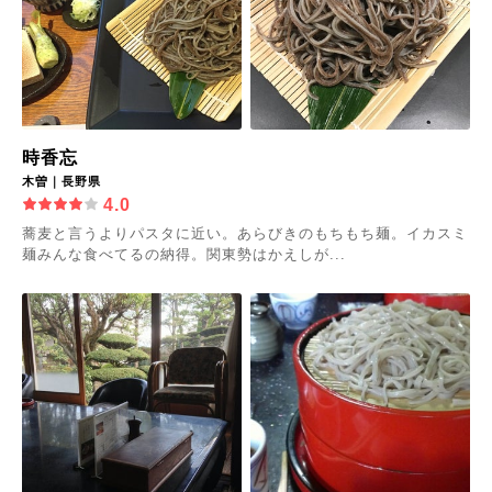
時香忘
木曽｜長野県
4.0
蕎麦と言うよりパスタに近い。あらびきのもちもち麺。イカスミ
麺みんな食べてるの納得。関東勢はかえしが...