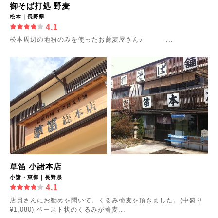
御そば打処 野麦
松本｜長野県
4.1
松本周辺の地粉のみを使ったお蕎麦屋さん♪ ...
草笛 小諸本店
小諸・東御｜長野県
4.1
店員さんにお勧めを聞いて、くるみ蕎麦を頂きました。(中盛り
¥1,080) ペースト状のくるみが蕎麦...