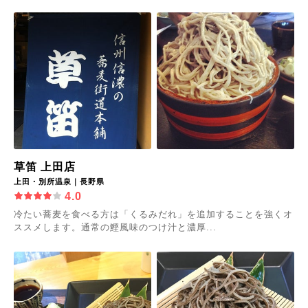
草笛 上田店
上田・別所温泉｜長野県
4.0
冷たい蕎麦を食べる方は「くるみだれ」を追加することを強くオ
ススメします。通常の鰹風味のつけ汁と濃厚...