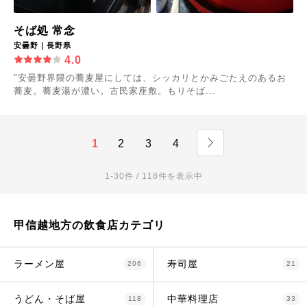
そば処 常念
安曇野｜長野県
4.0
"安曇野界隈の蕎麦屋にしては、シッカリとかみごたえのあるお
蕎麦。蕎麦湯が濃い。古民家座敷。もりそば...
1
2
3
4
1-30件 / 118件を表示中
甲信越地方の飲食店カテゴリ
ラーメン屋
寿司屋
206
21
うどん・そば屋
中華料理店
118
33