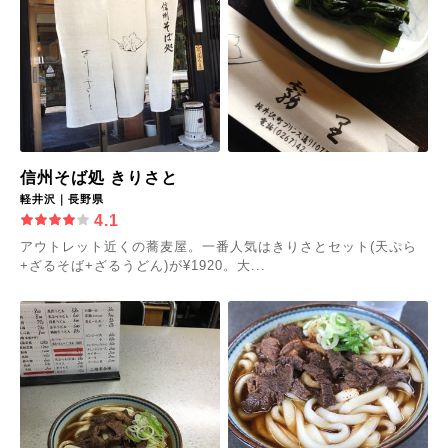
信州そば処 きりさと
軽井沢｜長野県
4.1
アウトレット近くの蕎麦屋。一番人気はきりさとセット(天ぷら
+ざるそば+ざるうどん)が¥1920。大...