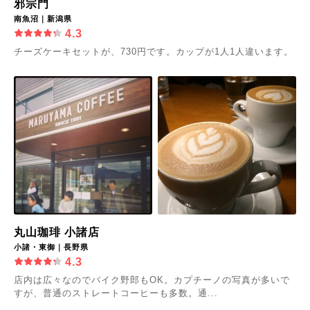
邪宗門
南魚沼｜新潟県
4.3
チーズケーキセットが、730円です。カップが1人1人違います。
丸山珈琲 小諸店
小諸・東御｜長野県
4.3
店内は広々なのでバイク野郎もOK。カプチーノの写真が多いで
すが、普通のストレートコーヒーも多数。通...