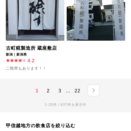
古町糀製造所 蔵座敷店
新潟｜新潟県
4.2
二階席もあります！！
1
2
3
...
22
1-30件 / 637件を表示中
甲信越地方の飲食店を絞り込む