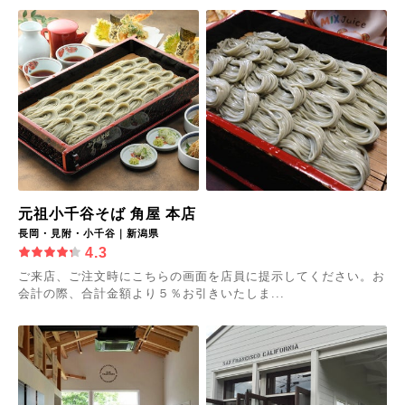
元祖小千谷そば 角屋 本店
長岡・見附・小千谷｜新潟県
4.3
ご来店、ご注文時にこちらの画面を店員に提示してください。お
会計の際、合計金額より５％お引きいたしま...