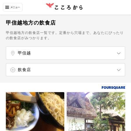
甲信越地方の飲食店
甲信越地方の飲食店一覧です。定番から穴場まで、あなたにぴったり
の飲食店がみつかります。
甲信越
北海道
東北
関東
北陸
東海
関西（近畿）
中国
四国
九州
沖縄
新潟県
山梨県
長野県
飲食店
エンターテイメント
ショッピング
温泉・スパ
自然・名所
博物館・美術館
カフェ・スイーツ
ラーメン屋
寿司屋
うどん・そば屋
中華料理店
イタリア料理店
フランス料理店
和食店
カフェ
スイーツ・甘味処