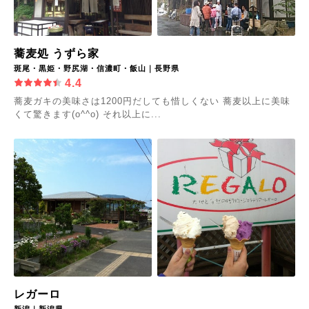
蕎麦処 うずら家
斑尾・黒姫・野尻湖・信濃町・飯山｜長野県
4.4
蕎麦ガキの美味さは1200円だしても惜しくない 蕎麦以上に美味
くて驚きます(o^^o) それ以上に...
レガーロ
新潟｜新潟県