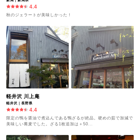
4.4
秋のジェラートが美味しかった！
軽井沢 川上庵
軽井沢｜長野県
4.4
限定の鴨を醤油で煮込んである鴨ざるが絶品。硬めの茹で加減で
美味しい蕎麦でした。ざる1枚追加は＋50...