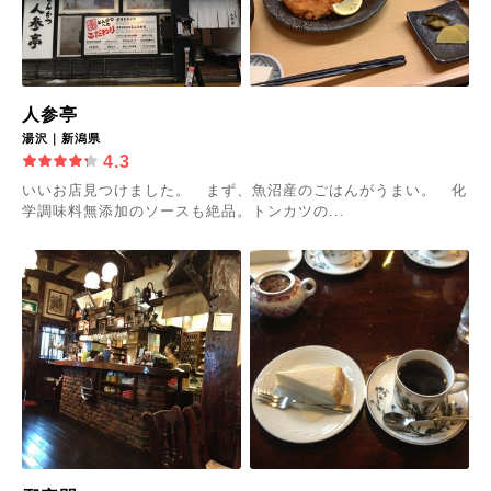
人参亭
湯沢｜新潟県
4.3
いいお店見つけました。 まず、魚沼産のごはんがうまい。 化
学調味料無添加のソースも絶品。トンカツの...