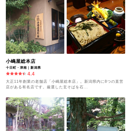
小嶋屋総本店
十日町・津南｜新潟県
4.4
大正11年創業の老舗店「小嶋屋総本店」。新潟県内に8つの直営
店がある有名店です。厳選した玄そばを石...