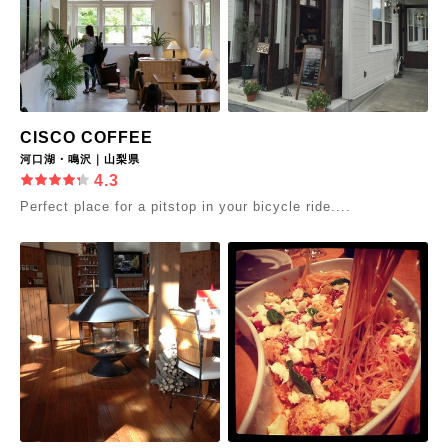
CISCO COFFEE
河口湖・鳴沢｜山梨県
4.3
Perfect place for a pitstop in your bicycle ride....