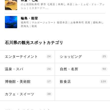
和倉・七尾
のと前回転寿司 夢市 七尾店｜幸寿し 本店｜ル・ミュゼ・ドゥ・アッ
シュ｜ミスタードー...
輪島・能登
福寿司｜マルガージェラート 能登本店｜お食事寿司 高尾｜廻転寿し
西海丸｜龍苑
石川県の観光スポットカテゴリ
エンターテイメント
ショッピング
24
25
温泉・スパ
自然・名所
24
50
博物館・美術館
飲食店
17
120
カフェ・スイーツ
39