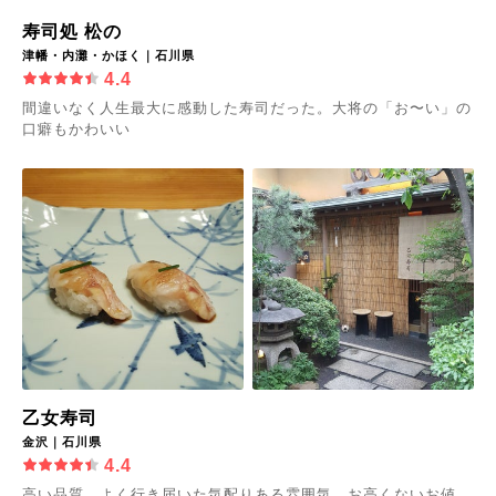
寿司処 松の
津幡・内灘・かほく｜石川県
4.4
間違いなく人生最大に感動した寿司だった。大将の「お〜い」の
口癖もかわいい
乙女寿司
金沢｜石川県
4.4
高い品質、よく行き届いた気配りある雰囲気、お高くないお値