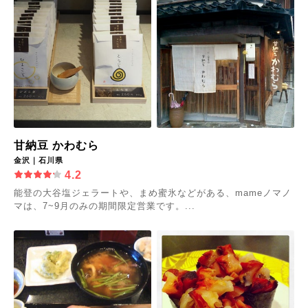
甘納豆 かわむら
金沢｜石川県
4.2
能登の大谷塩ジェラートや、まめ蜜氷などがある、mameノマノ
マは、7~9月のみの期間限定営業です。...