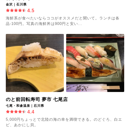
金沢｜石川県
4.5
海鮮系が食べたいならココがオススメだと聞いて。ランチは各
品-100円。写真の海鮮丼は900円と安い...
のと前回転寿司 夢市 七尾店
七尾・和倉温泉｜石川県
4.4
5,000円ちょっとで北陸の海の幸を満喫できる。のどぐろ、白エ
ビ、あかにし貝。