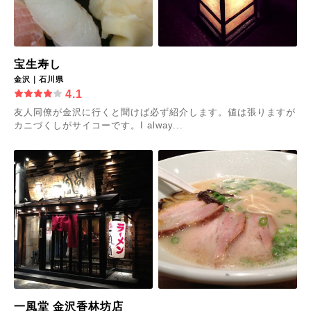
宝生寿し
金沢｜石川県
4.1
友人同僚が金沢に行くと聞けば必ず紹介します。値は張りますが
カニづくしがサイコーです。I alway...
一風堂 金沢香林坊店