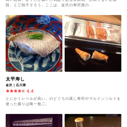
段、と三拍子そろう。ここは、金沢の寿司屋の...
太平寿し
金沢｜石川県
4.4
とにかくレベルが高い。のどぐろの蒸し寿司やマルドンソルトを
使った握りは唯一無二。