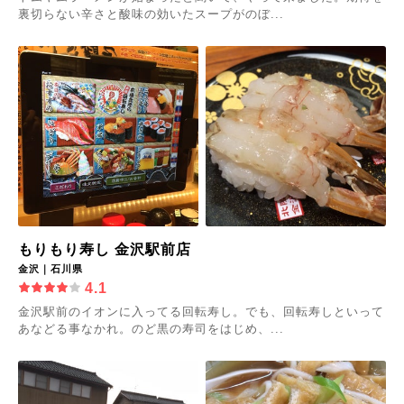
裏切らない辛さと酸味の効いたスープがのぼ...
もりもり寿し 金沢駅前店
金沢｜石川県
4.1
金沢駅前のイオンに入ってる回転寿し。でも、回転寿しといって
あなどる事なかれ。のど黒の寿司をはじめ、...