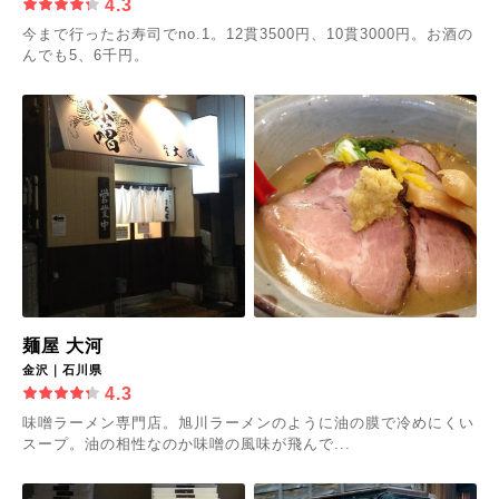
4.3
今まで行ったお寿司でno.1。12貫3500円、10貫3000円。お酒の
んでも5、6千円。
麺屋 大河
金沢｜石川県
4.3
味噌ラーメン専門店。旭川ラーメンのように油の膜で冷めにくい
スープ。油の相性なのか味噌の風味が飛んで...