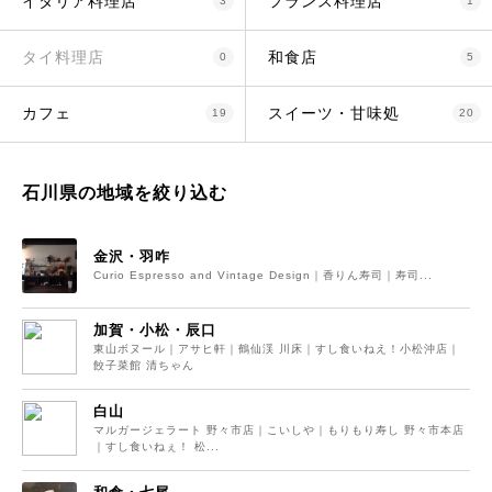
イタリア料理店
フランス料理店
3
1
タイ料理店
和食店
0
5
カフェ
スイーツ・甘味処
19
20
石川県の地域を絞り込む
金沢・羽咋
Curio Espresso and Vintage Design｜香りん寿司｜寿司...
加賀・小松・辰口
東山ボヌール｜アサヒ軒｜鶴仙渓 川床｜すし食いねえ！小松沖店｜
餃子菜館 清ちゃん
白山
マルガージェラート 野々市店｜こいしや｜もりもり寿し 野々市本店
｜すし食いねぇ！ 松...