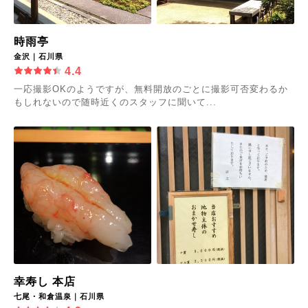
時雨亭
金沢｜石川県
4.4
一応撮影OKのようですが、無料開放のごとに撮影可否変わるか
もしれないので随時近くのスタッフに聞いて...
幸寿し 本店
七尾・和倉温泉｜石川県