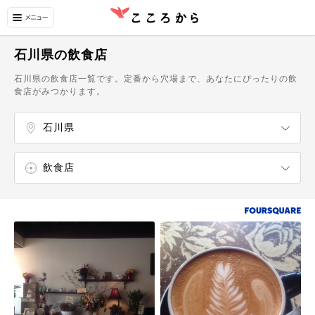
石川県の飲食店
石川県の飲食店一覧です。定番から穴場まで、あなたにぴったりの飲
食店がみつかります。
石川県
富山県
福井県
金沢・羽咋
加賀・小松・辰口
白山
和倉・七尾
輪島・能登
飲食店
エンターテイメント
ショッピング
温泉・スパ
自然・名所
博物館・美術館
カフェ・スイーツ
ラーメン屋
寿司屋
うどん・そば屋
中華料理店
イタリア料理店
フランス料理店
和食店
カフェ
スイーツ・甘味処