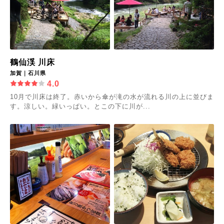
鶴仙渓 川床
加賀｜石川県
4.0
10月で川床は終了。赤いから傘が滝の水が流れる川の上に並びま
す。涼しい。緑いっぱい。とこの下に川が...