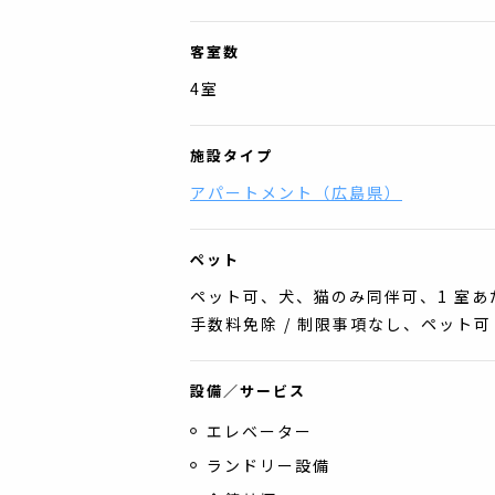
客室数
4
室
施設タイプ
アパートメント
（
広島県
）
ペット
ペット可、犬、猫のみ同伴可、1 室あ
手数料免除 / 制限事項なし、ペット可
設備／サービス
エレベーター
ランドリー設備