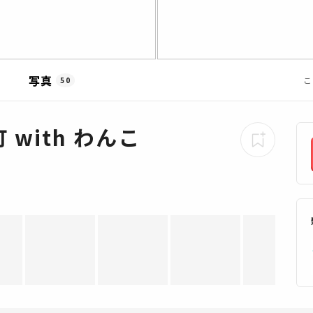
写真
こ
50
with わんこ