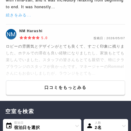
with Hina-san, and it was incredibly relaxing from beginning
to end. It was honestly…
続きをみる...
NM Harashi
5.0
投稿日：
2026/05/07
ロビーの雰囲気とデザインがとても良くて、すごく印象に残りま
した。ホテルでの滞在も良い経験になりましたし、家族もとても
楽しんでいました。スタッフの皆さんもとても親切で、特にクラ
ブラウンジのスタッフが良かったです。マネージャーのRommel
さんにもお会いしましたが、ラウンジをとても…
続きをみる...
口コミをもっとみる
空室を検索
宿泊日
人数
宿泊日を選択
2名