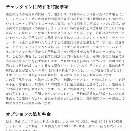
チェックインに関する特記事項
施設の定める利用規約に従って、追加ゲスト料金がかかる場合があります場合によ
り、チェックイン時に政府発行の写真付き身分証明書と付随費用精算のためのクレ
ジットカード / デビットカードのご提示、または現金でのデポジットのお支払いが
必要です宿泊施設への要望は、チェックイン時の状況によりご希望に添えない場合
があり、内容によっては追加料金が発生することがあります。対応は確約ではござ
いませんのでご了承ください施設でのお支払いには、クレジットカード、デビット
カード、現金をご利用いただけますこの施設には安全設備として、消火器、煙感知
器、セキュリティシステムが備わっていますこの施設には、バルコニー、パティ
オ、テラスなど安全面からお子様に適さない可能性がある屋外スペースがありま
す。ご心配な場合は、ご到着前に施設にお問い合わせの上、適切な客室に宿泊でき
るか確認することをおすすめします。文化的規範とお客様に求められる利用規約は
国および宿泊施設によって異なる場合がありますのでご注意ください。掲載の利用
規約は施設が定めたものです 朝食付き料金プランには、大人の朝食のみが含まれ
ます。6 ～ 11 歳のお子様の朝食は、施設にて別途支払う必要があります。
この宿泊施設では、空港からの送迎をご利用いただけます (有料の場合あり)。送迎
を手配する場合は、到着の 48 時間前までに宿泊施設にご連絡ください。連絡先は
予約確認通知に記載されています。ホテルご到着時にはフロントデスクのスタッフ
がお迎えします。ご不明な点がございましたら、予約確認通知に記載されている連
絡先までご連絡ください。施設から提供された情報は、自動翻訳ツールを使用して
翻訳されている場合があります。
オプションの追加料金
朝食 (朝食ビュッフェ) の料金 (概算) : 大人 40.70 USD、子供 19.18 USD空港
シャトルサービス料金 : 1 車両あたり 100 USD (片道、最大 4 名)可動式ベッド :
1 日につき 50.0 USD