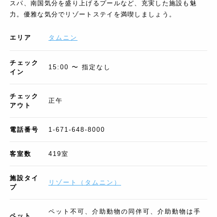
スパ、南国気分を盛り上げるプールなど、充実した施設も魅
力。優雅な気分でリゾートステイを満喫しましょう。
エリア
タムニン
チェック
15:00 〜 指定なし
イン
チェック
正午
アウト
電話番号
1-671-648-8000
客室数
419
室
施設タイ
リゾート
（
タムニン
）
プ
ペット不可、介助動物の同伴可、介助動物は手
ペット