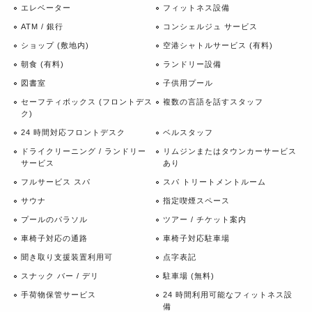
エレベーター
フィットネス設備
ATM / 銀行
コンシェルジュ サービス
ショップ (敷地内)
空港シャトルサービス (有料)
朝食 (有料)
ランドリー設備
図書室
子供用プール
セーフティボックス (フロントデス
複数の言語を話すスタッフ
ク)
24 時間対応フロントデスク
ベルスタッフ
ドライクリーニング / ランドリー
リムジンまたはタウンカーサービス
サービス
あり
フルサービス スパ
スパ トリートメントルーム
サウナ
指定喫煙スペース
プールのパラソル
ツアー / チケット案内
車椅子対応の通路
車椅子対応駐車場
聞き取り支援装置利用可
点字表記
スナック バー / デリ
駐車場 (無料)
手荷物保管サービス
24 時間利用可能なフィットネス設
備